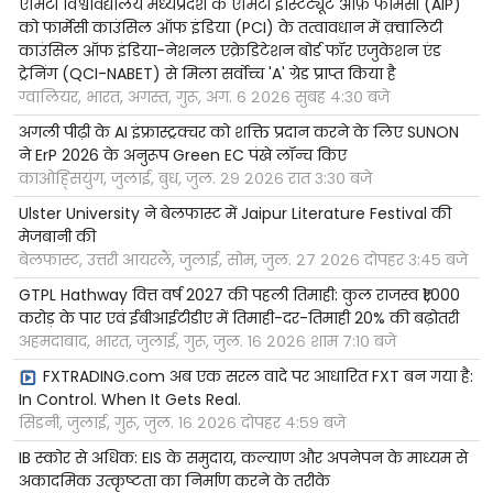
एमिटी विश्वविद्यालय मध्यप्रदेश के एमिटी इंस्टिट्यूट ऑफ़ फार्मेसी (AIP)
को फार्मेसी काउंसिल ऑफ इंडिया (PCI) के तत्वावधान में क़्वालिटी
काउंसिल ऑफ इंडिया-नेशनल एक्रेडिटेशन बोर्ड फॉर एजुकेशन एंड
ट्रेनिंग (QCI-NABET) से मिला सर्वोच्च 'A' ग्रेड प्राप्त किया है
ग्वालियर, भारत, अगस्त, गुरू, अग. ६ २०२६ सुबह ४:३० बजे
अगली पीढ़ी के AI इंफ्रास्ट्रक्चर को शक्ति प्रदान करने के लिए SUNON
ने ErP 2026 के अनुरूप Green EC पंखे लॉन्च किए
काओह्सियुंग, जुलाई, बुध, जुल. २९ २०२६ रात ३:३० बजे
Ulster University ने बेलफास्ट में Jaipur Literature Festival की
मेजबानी की
बेलफास्ट, उत्तरी आयरलैं, जुलाई, सोम, जुल. २७ २०२६ दोपहर ३:४५ बजे
GTPL Hathway वित्त वर्ष 2027 की पहली तिमाही: कुल राजस्व ₹1,000
करोड़ के पार एवं ईबीआईटीडीए में तिमाही-दर-तिमाही 20% की बढ़ोतरी
अहमदाबाद, भारत, जुलाई, गुरू, जुल. १६ २०२६ शाम ७:१० बजे
FXTRADING.com अब एक सरल वादे पर आधारित FXT बन गया है:
In Control. When It Gets Real.
सिडनी, जुलाई, गुरू, जुल. १६ २०२६ दोपहर ४:५९ बजे
IB स्कोर से अधिक: EIS के समुदाय, कल्याण और अपनेपन के माध्यम से
अकादमिक उत्कृष्टता का निर्माण करने के तरीके