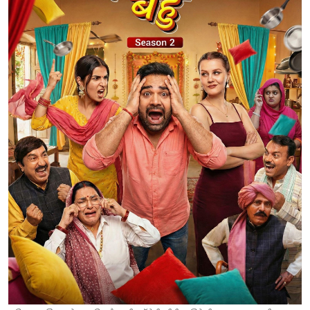
टेक्नोलॉजी
खेल
फैशन
संपादकीय
बिज़नेस