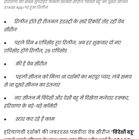
हरियाणा की सबसे सुपरहिट फैमली कॉमेडी सीरीज 'विदेशी बहु' का दूसरा सीजन
STAGE App पर हुआ रिलीज
●
रिलीज होते ही रीजनल इंडस्ट्री के सारे रिकॉर्ड तोड़ रही वेब
सीरीज
●
पहले दिन 4 एपिसोड हुए रिलीज, अब हर शुक्रवार दो नए
एपिसोड होंगे रिलीज़, 26 एपिसोड
●
की है वेब सीरीज़
●
पहली सीजन को मिला था दर्शकों का भरपूर प्यार, लंबे समय
से था दूसरे सीजन का इंतजार
●
नए सीजन में विदेशी और देशी बहु में दिखेगा मजेदार टक्कर,
हरियाणा के बड़े-बड़े कॉमेडी
●
स्टार कर रहे हैं काम
हरियाणवी दर्शकों की ज़बरदस्त पसंदीदा वेब सीरीज़
‘विदेशी बहू’