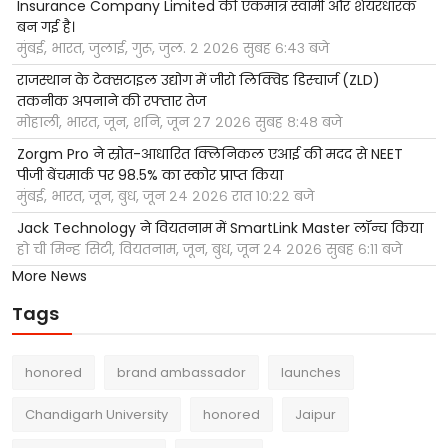
Insurance Company Limited की एकमात्र स्वामी और शेयरधारक
बन गई है।
मुंबई, भारत, जुलाई, गुरू, जुल. २ २०२६ सुबह ६:४३ बजे
राजस्थान के टेक्सटाइल उद्योग में जीरो लिक्विड डिस्चार्ज (ZLD)
तकनीक अपनाने की रफ्तार तेज
मोहाली, भारत, जून, शनि, जून २७ २०२६ सुबह ८:४८ बजे
Zorgm Pro ने स्रोत-आधारित क्लिनिकल एआई की मदद से NEET
पीजी बेंचमार्क पर 98.5% का स्कोर प्राप्त किया
मुंबई, भारत, जून, बुध, जून २४ २०२६ रात १०:२२ बजे
Jack Technology ने वियतनाम में SmartLink Master लॉन्च किया
हो ची मिन्ह सिटी, वियतनाम, जून, बुध, जून २४ २०२६ सुबह ६:११ बजे
More News
Tags
honored
brand ambassador
launches
Chandigarh University
honored
Jaipur