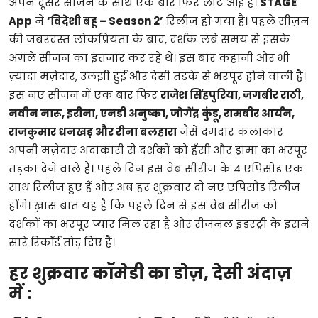
अपने दूसरे सीज़न के साथ एक बार फिर लौट आई है।
STAGE
App
ने
‘विदेशी बहू – Season 2’
रिलीज़ हो गया है। पहले सीज़न
की जबरदस्त लोकप्रियता के बाद, दर्शक लंबे समय से इसके
अगले सीज़न का इंतज़ार कर रहे थे। इस बार कहानी और भी
ज़्यादा मज़ेदार, उलझी हुई और देसी तड़के से भरपूर होने वाली है।
इस नए सीज़न में एक बार फिर
राजेश सिंहपुरिया, जगबीर राठी,
नवीन नारू, इरीना, एनडी अनुष्का, जोगेंद्र कुंडू, रामबीर आर्यन,
राजकुमार धनखड़ और रीना बलहारा
जैसे दमदार कलाकार
अपनी मज़ेदार अदाकारी से दर्शकों को हँसी और ड्रामा का भरपूर
तड़का देने वाले हैं। पहले दिन इस वेब सीरीज के 4 एपिसोड एक
साथ रिलीज हुए हैं और अब हर शुक्रवार दो नए एपिसोड रिलीज
होंगे। ख़ास बात यह है कि पहले दिन से इस वेब सीरीज को
दर्शकों का भरपूर प्यार मिल रहा है और रीजनल इंडस्ट्री के इसने
सारे रिकॉर्ड तोड़ दिए हैं।
हर शुक्रवार कॉमेडी का डोज़, देसी अंदाज़
में :