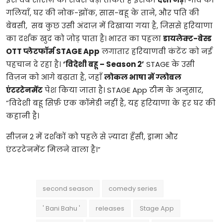
गलियाँ, घर की नोक-झोंक, सास-बहू के ताने, और पति की
बेबसी,
सब कुछ उसी अंदाज़ में दिखाया गया है, जिससे हरियाणा
का दर्शक खुद को जोड़ पाता है। भारत का पहला
डायलेक्ट-बेस्ड
OTT प्लेटफॉर्म STAGE App
लगातार हरियाणवी कंटेंट को नई
पहचान दे रहा है।
‘विदेशी बहू – Season 2’
STAGE के उसी
विज़न को आगे बढ़ाता है, जहाँ
लोकल भाषा में ग्लोबल
एंटरटेनमेंट
पेश किया जाता है। STAGE App टीम के अनुसार,
“विदेशी बहू सिर्फ़ एक कॉमेडी नहीं है, यह हरियाणा के हर घर की
कहानी है।
सीज़न 2 में दर्शकों को पहले से ज़्यादा हँसी, ड्रामा और
एंटरटेनमेंट मिलने वाला है।”
second season
comedy series
' Bani Bahu '
releases
Stage App