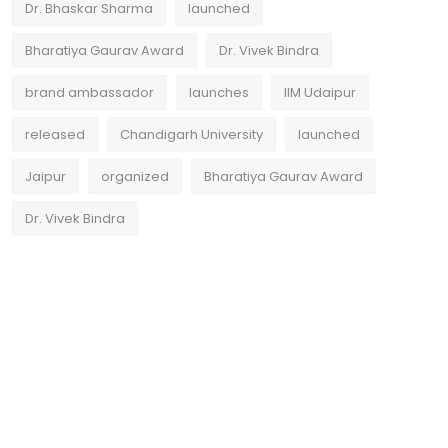
Dr. Bhaskar Sharma
launched
Bharatiya Gaurav Award
Dr. Vivek Bindra
brand ambassador
launches
IIM Udaipur
released
Chandigarh University
launched
Jaipur
organized
Bharatiya Gaurav Award
Dr. Vivek Bindra