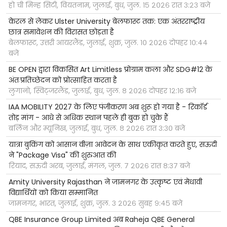
हो ची मिन्ह सिटी, वियतनाम, जुलाई, बुध, जुल. १५ २०२६ रात ३:२३ बजे
केरल से लेकर Ulster University बेलफास्ट तक: एक अंतरराष्ट्रीय
छात्र समावेशन की विरासत छोड़ता है
बेलफास्ट, उत्तरी आयरलैंड, जुलाई, शुक्र, जुल. १० २०२६ दोपहर १०:४४
बजे
BE OPEN द्वारा विकसित Art Limitless प्रोग्राम कला और SDG#12 के
अंतःप्रतिच्छेदन को प्रोत्साहित करता है
लुगानो, स्विट्जरलैंड, जुलाई, बुध, जुल. ८ २०२६ दोपहर १२:१६ बजे
IAA MOBILITY 2027 के लिए पंजीकरण अब शुरू हो गया है - रिकॉर्ड
तोड़ मांग - आधे से अधिक स्थान पहले ही बुक हो चुके हैं
बर्लिन और म्यूनिख, जुलाई, बुध, जुल. ८ २०२६ रात ३:३० बजे
यात्रा बुकिंग को आसान वीज़ा आवेदन के साथ एकीकृत करते हुए, सऊदी
ने "Package Visa" की शुरुआत की
रियाद, सऊदी अरब, जुलाई, मंगल, जुल. ७ २०२६ रात ८:३७ बजे
Amity University Rajasthan ने जामनगर के उत्कृष्ट एवं मेधावी
विद्यार्थियों को किया सम्मानित
जामनगर, भारत, जुलाई, शुक्र, जुल. ३ २०२६ सुबह ९:४५ बजे
QBE Insurance Group Limited अब Raheja QBE General