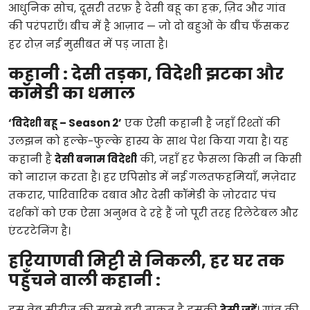
आधुनिक सोच, दूसरी तरफ़ है देसी बहू का हक़, ज़िद और गांव
की परंपराएँ। बीच में है आज़ाद — जो दो बहुओं के बीच फँसकर
हर रोज़ नई मुसीबत में पड़ जाता है।
कहानी : देसी तड़का, विदेशी झटका और
कॉमेडी का धमाल
‘विदेशी बहू – Season 2’
एक ऐसी कहानी है जहाँ रिश्तों की
उलझन को हल्के-फुल्के हास्य के साथ पेश किया गया है। यह
कहानी है
देसी बनाम विदेशी
की, जहाँ हर फैसला किसी न किसी
को नाराज़ करता है। हर एपिसोड में नई गलतफहमियाँ, मज़ेदार
तकरार, पारिवारिक दबाव और देसी कॉमेडी के ज़ोरदार पंच
दर्शकों को एक ऐसा अनुभव दे रहे हैं जो पूरी तरह रिलेटेबल और
एंटरटेनिंग है।
हरियाणवी मिट्टी से निकली, हर घर तक
पहुँचने वाली कहानी :
इस वेब सीरीज़ की सबसे बड़ी ताकत है इसकी
देसी जड़ें
। गांव की