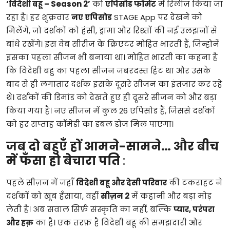
‘विदेशी बहू – Season 2’
को
एपिसोड फॉर्मेट
में रिलीज़ किया जा
रहा है। हर शुक्रवार
नए एपिसोड
STAGE App पर देखने को
मिलेंगे, जो दर्शकों को हंसी, ड्रामा और रिश्तों की नई उलझनों से
बांधे रखेंगे। इस वेब सीरीज के क्रिएटर मोहित भारती हैं, जिन्होनें
इसका पहला सीजन भी बनाया था। मोहित भारती का कहना है
कि विदेशी बहु का पहला सीजन जबरदस्त हिट था और उसके
बाद से ही लगातार दर्शक इसके दूसरे सीजन का इंतजार कर रहे
थे। दर्शकों की डिमांड को देखते हुए ही दूसरे सीजन को और बड़ा
किया गया है। नए सीजन में कुल 26 एपिसोड हैं, जिससे दर्शकों
को हर सप्ताह कॉमेडी का डबल डोज मिल पाएगा।
जब दो बहुएँ हों आमने-सामने… और बीच
में फँसा हो बेचारा पति
:
पहले सीज़न में जहाँ
विदेशी बहू और देसी परिवार
की टकराहट ने
दर्शकों को खूब हँसाया, वहीं
सीज़न 2
में कहानी और बड़ा मोड़
लेती है। अब सवाल सिर्फ़ संस्कृति का नहीं, बल्कि
प्यार, परंपरा
और हक़
का है। एक तरफ़ है विदेशी बहू की समझदारी और