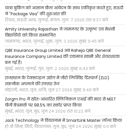
यात्रा बुकिंग को आसान वीज़ा आवेदन के साथ एकीकृत करते हुए, सऊदी
ने "Package Visa" की शुरुआत की
रियाद, सऊदी अरब, जुलाई, मंगल, जुल. ७ २०२६ रात ८:३७ बजे
Amity University Rajasthan ने जामनगर के उत्कृष्ट एवं मेधावी
विद्यार्थियों को किया सम्मानित
जामनगर, भारत, जुलाई, शुक्र, जुल. ३ २०२६ सुबह ९:४५ बजे
QBE Insurance Group Limited अब Raheja QBE General
Insurance Company Limited की एकमात्र स्वामी और शेयरधारक
बन गई है।
मुंबई, भारत, जुलाई, गुरू, जुल. २ २०२६ सुबह ६:४३ बजे
राजस्थान के टेक्सटाइल उद्योग में जीरो लिक्विड डिस्चार्ज (ZLD)
तकनीक अपनाने की रफ्तार तेज
मोहाली, भारत, जून, शनि, जून २७ २०२६ सुबह ८:४८ बजे
Zorgm Pro ने स्रोत-आधारित क्लिनिकल एआई की मदद से NEET
पीजी बेंचमार्क पर 98.5% का स्कोर प्राप्त किया
मुंबई, भारत, जून, बुध, जून २४ २०२६ रात १०:२२ बजे
Jack Technology ने वियतनाम में SmartLink Master लॉन्च किया
हो ची मिन्ह सिटी, वियतनाम, जून, बुध, जून २४ २०२६ सुबह ६:११ बजे