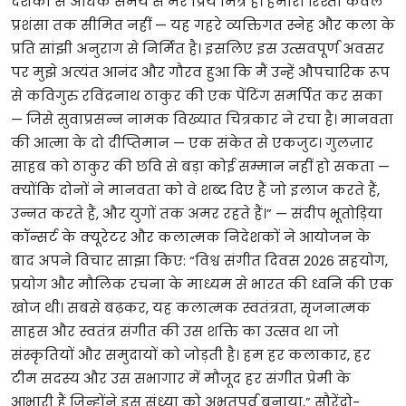
दशकों से अधिक समय से मेरे प्रिय मित्र हैं। हमारा रिश्ता केवल
प्रशंसा तक सीमित नहीं — यह गहरे व्यक्तिगत स्नेह और कला के
प्रति सांझी अनुराग से निर्मित है। इसलिए इस उत्सवपूर्ण अवसर
पर मुझे अत्यंत आनंद और गौरव हुआ कि मैं उन्हें औपचारिक रूप
से कविगुरु रविंद्रनाथ ठाकुर की एक पेंटिंग समर्पित कर सका
— जिसे सुवाप्रसन्न नामक विख्यात चित्रकार ने रचा है। मानवता
की आत्मा के दो दीप्तिमान — एक संकेत से एकजुट। गुलज़ार
साहब को ठाकुर की छवि से बड़ा कोई सम्मान नहीं हो सकता —
क्योंकि दोनों ने मानवता को वे शब्द दिए हैं जो इलाज करते हैं,
उन्नत करते हैं, और युगों तक अमर रहते हैं।” — संदीप भूतोड़िया
कॉन्सर्ट के क्यूरेटर और कलात्मक निदेशकों ने आयोजन के
बाद अपने विचार साझा किए: “विश्व संगीत दिवस 2026 सहयोग,
प्रयोग और मौलिक रचना के माध्यम से भारत की ध्वनि की एक
खोज थी। सबसे बढ़कर, यह कलात्मक स्वतंत्रता, सृजनात्मक
साहस और स्वतंत्र संगीत की उस शक्ति का उत्सव था जो
संस्कृतियों और समुदायों को जोड़ती है। हम हर कलाकार, हर
टीम सदस्य और उस सभागार में मौजूद हर संगीत प्रेमी के
आभारी हैं जिन्होंने इस संध्या को अभूतपूर्व बनाया,” सौरेंद्रो-