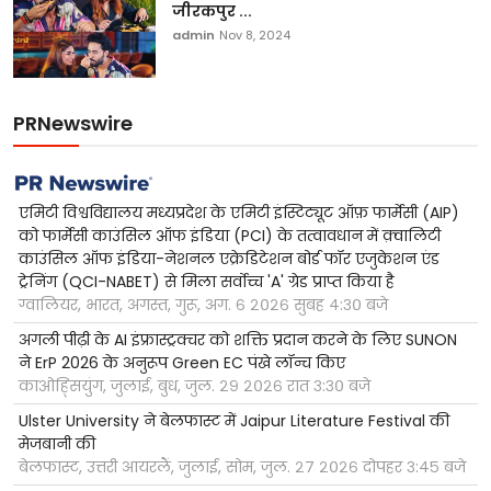
जीरकपुर ...
admin
Nov 8, 2024
PRNewswire
एमिटी विश्वविद्यालय मध्यप्रदेश के एमिटी इंस्टिट्यूट ऑफ़ फार्मेसी (AIP)
को फार्मेसी काउंसिल ऑफ इंडिया (PCI) के तत्वावधान में क़्वालिटी
काउंसिल ऑफ इंडिया-नेशनल एक्रेडिटेशन बोर्ड फॉर एजुकेशन एंड
ट्रेनिंग (QCI-NABET) से मिला सर्वोच्च 'A' ग्रेड प्राप्त किया है
ग्वालियर, भारत, अगस्त, गुरू, अग. ६ २०२६ सुबह ४:३० बजे
अगली पीढ़ी के AI इंफ्रास्ट्रक्चर को शक्ति प्रदान करने के लिए SUNON
ने ErP 2026 के अनुरूप Green EC पंखे लॉन्च किए
काओह्सियुंग, जुलाई, बुध, जुल. २९ २०२६ रात ३:३० बजे
Ulster University ने बेलफास्ट में Jaipur Literature Festival की
मेजबानी की
बेलफास्ट, उत्तरी आयरलैं, जुलाई, सोम, जुल. २७ २०२६ दोपहर ३:४५ बजे