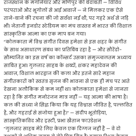
राजस्थान के मंगनियार और मणिपुर की बेदाबती — विविध
परंपराओं और भूगोलों से आई आवाज़ें — ने मिलकर एक ऐसे
ताने-बाने की रचना की जो सर्वथा नई थी, पर गहरे अर्थ से जड़ि
भी। नेताजी इनडोर स्टेडियम का मंच वास्तव में भारत की विशाल
सांस्कृतिक आत्मा का एक माप बन गया।
“कोलकाता में विश्व संगीत दिवस हमेशा से इस शहर के संगीत
के साथ असाधारण संबंध का प्रतिबिंब रहा है — और सौरेंद्रो-
सौम्यजित का इस वर्ष का कॉन्सर्ट उसका संमुज्ज्वलतम अध्याय
साबित हुआ। गुलज़ार साहब के शब्दों, शंकर महादेवन की
आवाज़, विशाल भारद्वाज की कला और इतने सारे महान
संगीतकारों को स्वतंत्र सृजन की भावना से एक ही मंच पर आते
देखना अलौकिक से कम नहीं था। कोलकाता हमेशा से जानता
रहा है कि संगीत मनोरंजन मात्र नहीं — यह आत्मा की भाषा है।
कल की संध्या ने सिद्ध किया कि यह विश्वास जीवित है, पल्लवित
है, और गहराई से संजोया हुआ है।” — संदीप भूतोड़िया,
सांस्कृतिकविद और ट्रस्टी, प्रभा खैतान फाउंडेशन
“गुलज़ार साहब मेरे लिए केवल एक दिग्गज नहीं हैं — वे दो