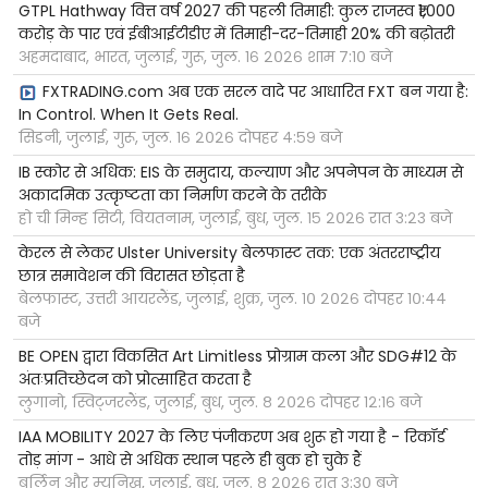
GTPL Hathway वित्त वर्ष 2027 की पहली तिमाही: कुल राजस्व ₹1,000
करोड़ के पार एवं ईबीआईटीडीए में तिमाही-दर-तिमाही 20% की बढ़ोतरी
अहमदाबाद, भारत, जुलाई, गुरू, जुल. १६ २०२६ शाम ७:१० बजे
FXTRADING.com अब एक सरल वादे पर आधारित FXT बन गया है:
In Control. When It Gets Real.
सिडनी, जुलाई, गुरू, जुल. १६ २०२६ दोपहर ४:५९ बजे
IB स्कोर से अधिक: EIS के समुदाय, कल्याण और अपनेपन के माध्यम से
अकादमिक उत्कृष्टता का निर्माण करने के तरीके
हो ची मिन्ह सिटी, वियतनाम, जुलाई, बुध, जुल. १५ २०२६ रात ३:२३ बजे
केरल से लेकर Ulster University बेलफास्ट तक: एक अंतरराष्ट्रीय
छात्र समावेशन की विरासत छोड़ता है
बेलफास्ट, उत्तरी आयरलैंड, जुलाई, शुक्र, जुल. १० २०२६ दोपहर १०:४४
बजे
BE OPEN द्वारा विकसित Art Limitless प्रोग्राम कला और SDG#12 के
अंतःप्रतिच्छेदन को प्रोत्साहित करता है
लुगानो, स्विट्जरलैंड, जुलाई, बुध, जुल. ८ २०२६ दोपहर १२:१६ बजे
IAA MOBILITY 2027 के लिए पंजीकरण अब शुरू हो गया है - रिकॉर्ड
तोड़ मांग - आधे से अधिक स्थान पहले ही बुक हो चुके हैं
बर्लिन और म्यूनिख, जुलाई, बुध, जुल. ८ २०२६ रात ३:३० बजे