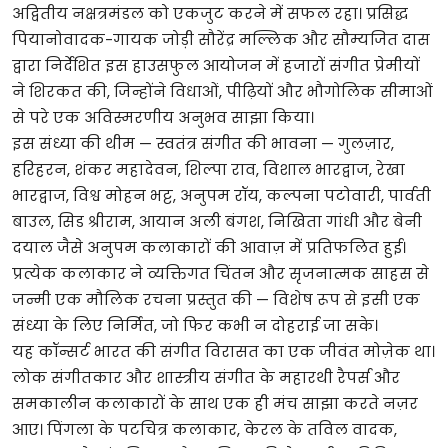
अद्वितीय नक्षत्रमंडल को एकजुट करने में सफल रहा। प्रसिद्ध
पियानोवादक-गायक जोड़ी सौरेंद्र मल्लिक और सौम्यजित दास
द्वारा निर्देशित इस हाउसफुल आयोजन में हजारों संगीत प्रेमीयों
ने शिरकत की, जिन्होंने विधाओं, पीढ़ियों और भौगोलिक सीमाओं
से परे एक अविस्मरणीय अनुभव साझा किया।
इस संध्या की थीम — स्वतंत्र संगीत की भावना — गुलज़ार,
हरिहरन, शंकर महादेवन, शिल्पा राव, विशाल भारद्वाज, रेखा
भारद्वाज, विश्व मोहन भट्ट, अनुपम रॉय, कल्पना पटोवारी, पार्वती
बाउल, सिड श्रीराम, आयान अली बंगश, निखिता गांधी और बेनी
दयाल जैसे अनुपम कलाकारों की आवाज़ में प्रतिफलित हुई।
प्रत्येक कलाकार ने व्यक्तिगत चिंतन और सृजनात्मक साहस से
जन्मी एक मौलिक रचना प्रस्तुत की — विशेष रूप से इसी एक
संध्या के लिए निर्मित, जो फिर कभी न दोहराई जा सके।
यह कॉन्सर्ट भारत की संगीत विरासत का एक जीवंत मोज़ेक था।
लोक संगीतकार और शास्त्रीय संगीत के महारथी रैपर्स और
समकालीन कलाकारों के साथ एक ही मंच साझा करते नज़र
आए। पिंगला के पटचित्र कलाकार, केरल के तविल वादक,