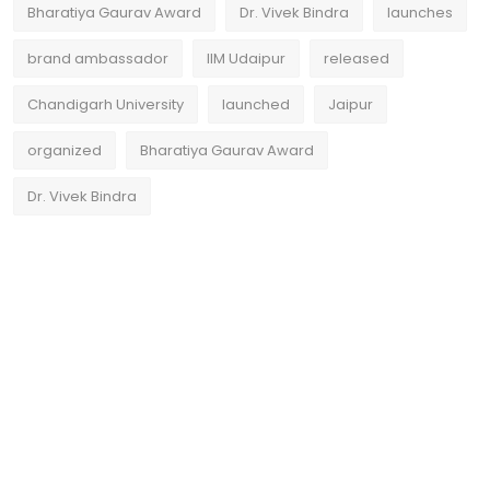
Bharatiya Gaurav Award
Dr. Vivek Bindra
launches
brand ambassador
IIM Udaipur
released
Chandigarh University
launched
Jaipur
organized
Bharatiya Gaurav Award
Dr. Vivek Bindra