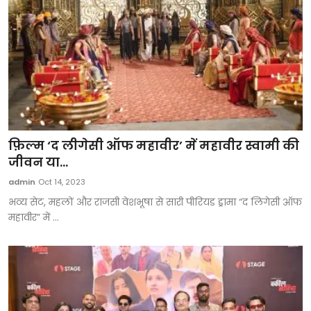
फ़िल्म ‘द लीगेसी ऑफ महावीर’ में महावीर स्वामी की
जीवन या...
admin
Oct 14, 2023
भव्य सेट, महलों और राजसी वेशभूषा से सारी पीरियड ड्रामा “द लिगेसी ऑफ
महावीर” में ...