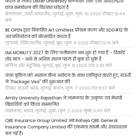
केरल से लेकर Ulster University बेलफास्ट तक: एक अंतरराष्ट्रीय
छात्र समावेशन की विरासत छोड़ता है
बेलफास्ट, उत्तरी आयरलैंड, जुलाई, शुक्र, जुल. १० २०२६ दोपहर १०:४४
बजे
BE OPEN द्वारा विकसित Art Limitless प्रोग्राम कला और SDG#12 के
अंतःप्रतिच्छेदन को प्रोत्साहित करता है
लुगानो, स्विट्जरलैंड, जुलाई, बुध, जुल. ८ २०२६ दोपहर १२:१६ बजे
IAA MOBILITY 2027 के लिए पंजीकरण अब शुरू हो गया है - रिकॉर्ड
तोड़ मांग - आधे से अधिक स्थान पहले ही बुक हो चुके हैं
बर्लिन और म्यूनिख, जुलाई, बुध, जुल. ८ २०२६ रात ३:३० बजे
यात्रा बुकिंग को आसान वीज़ा आवेदन के साथ एकीकृत करते हुए, सऊदी
ने "Package Visa" की शुरुआत की
रियाद, सऊदी अरब, जुलाई, मंगल, जुल. ७ २०२६ रात ८:३७ बजे
Amity University Rajasthan ने जामनगर के उत्कृष्ट एवं मेधावी
विद्यार्थियों को किया सम्मानित
जामनगर, भारत, जुलाई, शुक्र, जुल. ३ २०२६ सुबह ९:४५ बजे
QBE Insurance Group Limited अब Raheja QBE General
Insurance Company Limited की एकमात्र स्वामी और शेयरधारक
बन गई है।