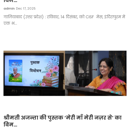
विम...
टेक्नोलॉजी
admin
Dec 17, 2025
गाज़ियाबाद (उत्तर प्रदेश) : रविवार, 14 दिसंबर, को CISF मेस, इंदिरापुरम में
खेल
एक भ...
फैशन
संपादकीय
बिज़नेस
श्रीमती अजन्ता की पुस्तक ‘मेरी माँ मेरी नज़र से’ का
विम...