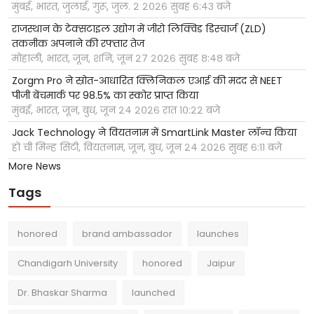
मुंबई, भारत, जुलाई, गुरू, जुल. २ २०२६ सुबह ६:४३ बजे
राजस्थान के टेक्सटाइल उद्योग में जीरो लिक्विड डिस्चार्ज (ZLD)
तकनीक अपनाने की रफ्तार तेज
मोहाली, भारत, जून, शनि, जून २७ २०२६ सुबह ८:४८ बजे
Zorgm Pro ने स्रोत-आधारित क्लिनिकल एआई की मदद से NEET
पीजी बेंचमार्क पर 98.5% का स्कोर प्राप्त किया
मुंबई, भारत, जून, बुध, जून २४ २०२६ रात १०:२२ बजे
Jack Technology ने वियतनाम में SmartLink Master लॉन्च किया
हो ची मिन्ह सिटी, वियतनाम, जून, बुध, जून २४ २०२६ सुबह ६:११ बजे
More News
Tags
honored
brand ambassador
launches
Chandigarh University
honored
Jaipur
Dr. Bhaskar Sharma
launched