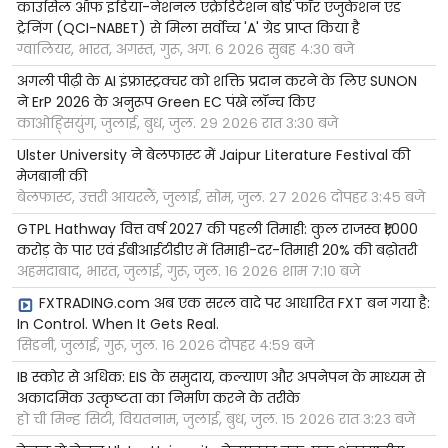
काउंसिल ऑफ इंडिया-नेशनल एक्रेडिटेशन बोर्ड फॉर एजुकेशन एंड
ट्रेनिंग (QCI-NABET) से मिला सर्वोच्च 'A' ग्रेड प्राप्त किया है
ग्वालियर, भारत, अगस्त, गुरू, अग. ६ २०२६ सुबह ४:३० बजे
अगली पीढ़ी के AI इंफ्रास्ट्रक्चर को शक्ति प्रदान करने के लिए SUNON
ने ErP 2026 के अनुरूप Green EC पंखे लॉन्च किए
काओह्सियुंग, जुलाई, बुध, जुल. २९ २०२६ रात ३:३० बजे
Ulster University ने बेलफास्ट में Jaipur Literature Festival की
मेजबानी की
बेलफास्ट, उत्तरी आयरलैं, जुलाई, सोम, जुल. २७ २०२६ दोपहर ३:४५ बजे
GTPL Hathway वित्त वर्ष 2027 की पहली तिमाही: कुल राजस्व ₹1,000
करोड़ के पार एवं ईबीआईटीडीए में तिमाही-दर-तिमाही 20% की बढ़ोतरी
अहमदाबाद, भारत, जुलाई, गुरू, जुल. १६ २०२६ शाम ७:१० बजे
FXTRADING.com अब एक सरल वादे पर आधारित FXT बन गया है:
In Control. When It Gets Real.
सिडनी, जुलाई, गुरू, जुल. १६ २०२६ दोपहर ४:५९ बजे
IB स्कोर से अधिक: EIS के समुदाय, कल्याण और अपनेपन के माध्यम से
अकादमिक उत्कृष्टता का निर्माण करने के तरीके
हो ची मिन्ह सिटी, वियतनाम, जुलाई, बुध, जुल. १५ २०२६ रात ३:२३ बजे