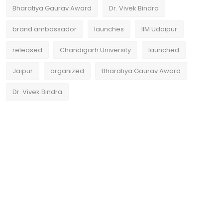
Bharatiya Gaurav Award
Dr. Vivek Bindra
brand ambassador
launches
IIM Udaipur
released
Chandigarh University
launched
Jaipur
organized
Bharatiya Gaurav Award
Dr. Vivek Bindra