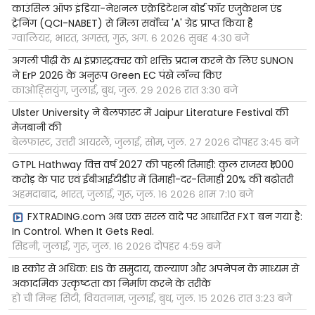
काउंसिल ऑफ इंडिया-नेशनल एक्रेडिटेशन बोर्ड फॉर एजुकेशन एंड
ट्रेनिंग (QCI-NABET) से मिला सर्वोच्च 'A' ग्रेड प्राप्त किया है
ग्वालियर, भारत, अगस्त, गुरू, अग. ६ २०२६ सुबह ४:३० बजे
अगली पीढ़ी के AI इंफ्रास्ट्रक्चर को शक्ति प्रदान करने के लिए SUNON
ने ErP 2026 के अनुरूप Green EC पंखे लॉन्च किए
काओह्सियुंग, जुलाई, बुध, जुल. २९ २०२६ रात ३:३० बजे
Ulster University ने बेलफास्ट में Jaipur Literature Festival की
मेजबानी की
बेलफास्ट, उत्तरी आयरलैं, जुलाई, सोम, जुल. २७ २०२६ दोपहर ३:४५ बजे
GTPL Hathway वित्त वर्ष 2027 की पहली तिमाही: कुल राजस्व ₹1,000
करोड़ के पार एवं ईबीआईटीडीए में तिमाही-दर-तिमाही 20% की बढ़ोतरी
अहमदाबाद, भारत, जुलाई, गुरू, जुल. १६ २०२६ शाम ७:१० बजे
FXTRADING.com अब एक सरल वादे पर आधारित FXT बन गया है:
In Control. When It Gets Real.
सिडनी, जुलाई, गुरू, जुल. १६ २०२६ दोपहर ४:५९ बजे
IB स्कोर से अधिक: EIS के समुदाय, कल्याण और अपनेपन के माध्यम से
अकादमिक उत्कृष्टता का निर्माण करने के तरीके
हो ची मिन्ह सिटी, वियतनाम, जुलाई, बुध, जुल. १५ २०२६ रात ३:२३ बजे