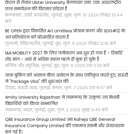
केरल से लेकर Ulster University बेलफास्ट तक: एक अंतरराष्ट्रीय
छात्र समावेशन की विरासत छोड़ता है
बेलफास्ट, उत्तरी आयरलैंड, जुलाई, शुक्र, जुल. १० २०२६ दोपहर १०:४४
बजे
BE OPEN द्वारा विकसित Art Limitless प्रोग्राम कला और SDG#12 के
अंतःप्रतिच्छेदन को प्रोत्साहित करता है
लुगानो, स्विट्जरलैंड, जुलाई, बुध, जुल. ८ २०२६ दोपहर १२:१६ बजे
IAA MOBILITY 2027 के लिए पंजीकरण अब शुरू हो गया है - रिकॉर्ड
तोड़ मांग - आधे से अधिक स्थान पहले ही बुक हो चुके हैं
बर्लिन और म्यूनिख, जुलाई, बुध, जुल. ८ २०२६ रात ३:३० बजे
यात्रा बुकिंग को आसान वीज़ा आवेदन के साथ एकीकृत करते हुए, सऊदी
ने "Package Visa" की शुरुआत की
रियाद, सऊदी अरब, जुलाई, मंगल, जुल. ७ २०२६ रात ८:३७ बजे
Amity University Rajasthan ने जामनगर के उत्कृष्ट एवं मेधावी
विद्यार्थियों को किया सम्मानित
जामनगर, भारत, जुलाई, शुक्र, जुल. ३ २०२६ सुबह ९:४५ बजे
QBE Insurance Group Limited अब Raheja QBE General
Insurance Company Limited की एकमात्र स्वामी और शेयरधारक
बन गई है।