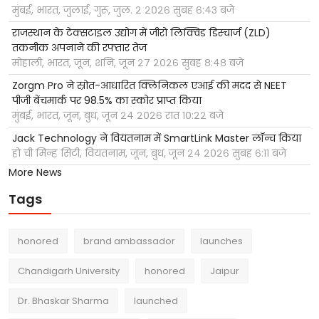
मुंबई, भारत, जुलाई, गुरू, जुल. २ २०२६ सुबह ६:४३ बजे
राजस्थान के टेक्सटाइल उद्योग में जीरो लिक्विड डिस्चार्ज (ZLD)
तकनीक अपनाने की रफ्तार तेज
मोहाली, भारत, जून, शनि, जून २७ २०२६ सुबह ८:४८ बजे
Zorgm Pro ने स्रोत-आधारित क्लिनिकल एआई की मदद से NEET
पीजी बेंचमार्क पर 98.5% का स्कोर प्राप्त किया
मुंबई, भारत, जून, बुध, जून २४ २०२६ रात १०:२२ बजे
Jack Technology ने वियतनाम में SmartLink Master लॉन्च किया
हो ची मिन्ह सिटी, वियतनाम, जून, बुध, जून २४ २०२६ सुबह ६:११ बजे
More News
Tags
honored
brand ambassador
launches
Chandigarh University
honored
Jaipur
Dr. Bhaskar Sharma
launched