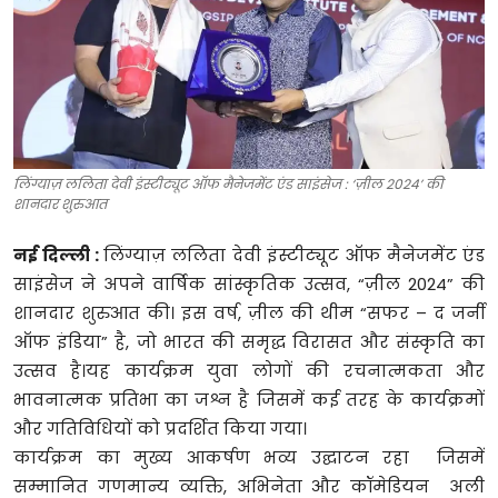
टेक्नोलॉजी
खेल
फैशन
लिंग्याज़ ललिता देवी इंस्टीट्यूट ऑफ मैनेजमेंट एंड साइंसेज : ‘ज़ील 2024’ की
संपादकीय
शानदार शुरुआत
बिज़नेस
नई दिल्ली :
लिंग्याज़ ललिता देवी इंस्टीट्यूट ऑफ मैनेजमेंट एंड
साइंसेज ने अपने वार्षिक सांस्कृतिक उत्सव, “ज़ील 2024” की
शानदार शुरुआत की। इस वर्ष, ज़ील की थीम “सफर – द जर्नी
ऑफ इंडिया” है, जो भारत की समृद्ध विरासत और संस्कृति का
उत्सव है।यह कार्यक्रम युवा लोगों की रचनात्मकता और
भावनात्मक प्रतिभा का जश्न है जिसमें कई तरह के कार्यक्रमों
और गतिविधियों को प्रदर्शित किया गया।
कार्यक्रम का मुख्य आकर्षण भव्य उद्घाटन रहा जिसमें
सम्मानित गणमान्य व्यक्ति, अभिनेता और कॉमेडियन अली