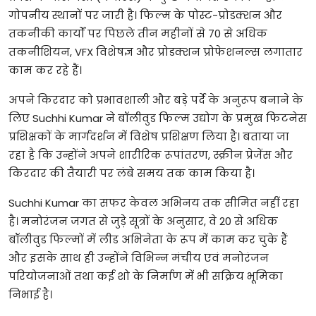
गोपनीय
स्थानों
पर
जारी
है।
फिल्म
के
पोस्ट
-
प्रोडक्शन
और
तकनीकी
कार्यों
पर
पिछले
तीन
महीनों
से
70
से
अधिक
तकनीशियन
, VFX
विशेषज्ञ
और
प्रोडक्शन
प्रोफेशनल्स
लगातार
काम
कर
रहे
हैं।
अपने
किरदार
को
प्रभावशाली
और
बड़े
पर्दे
के
अनुरूप
बनाने
के
लिए
Suchhi Kumar
ने
बॉलीवुड
फिल्म
उद्योग
के
प्रमुख
फिटनेस
प्रशिक्षकों
के
मार्गदर्शन
में
विशेष
प्रशिक्षण
लिया
है।
बताया
जा
रहा
है
कि
उन्होंने
अपने
शारीरिक
रूपांतरण
,
स्क्रीन
प्रेजेंस
और
किरदार
की
तैयारी
पर
लंबे
समय
तक
काम
किया
है।
Suchhi Kumar
का
सफर
केवल
अभिनय
तक
सीमित
नहीं
रहा
है।
मनोरंजन
जगत
से
जुड़े
सूत्रों
के
अनुसार
,
वे
20
से
अधिक
बॉलीवुड
फिल्मों
में
लीड
अभिनेता
के
रूप
में
काम
कर
चुके
हैं
और
इसके
साथ
ही
उन्होंने
विभिन्न
मंचीय
एवं
मनोरंजन
परियोजनाओं
तथा
कई
शो
के
निर्माण
में
भी
सक्रिय
भूमिका
निभाई
है।