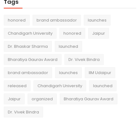
Tags
honored
brand ambassador
launches
Chandigarh University
honored
Jaipur
Dr. Bhaskar Sharma
launched
Bharatiya Gaurav Award
Dr. Vivek Bindra
brand ambassador
launches
IIM Udaipur
released
Chandigarh University
launched
Jaipur
organized
Bharatiya Gaurav Award
Dr. Vivek Bindra