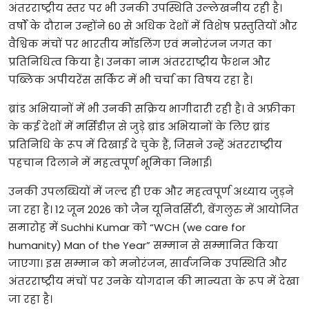
अंतरराष्ट्रीय
स्तर
पर
भी
उनकी
उपस्थिति
उल्लेखनीय
रही
है।
वर्षों
के
दौरान
उन्होंने
60
से
अधिक
देशों
में
विशेष
प्रस्तुतियों
और
वैश्विक
मंचों
पर
भारतीय
मॉडलिंग
एवं
मनोरंजन
जगत
का
प्रतिनिधित्व
किया
है।
उनका
नाम
अंतरराष्ट्रीय
फैशन
और
पब्लिक
अपीयरेंस
सर्किट
में
भी
चर्चा
का
विषय
रहा
है।
ब्रांड
अभियानों
में
भी
उनकी
सक्रिय
भागीदारी
रही
है।
वे
अफ्रीका
के
कई
देशों
में
मर्सिडीज़
से
जुड़े
ब्रांड
अभियानों
के
लिए
ब्रांड
प्रतिनिधि
के
रूप
में
दिखाई
दे
चुके
हैं
,
जिसने
उन्हें
अंतरराष्ट्रीय
पहचान
दिलाने
में
महत्वपूर्ण
भूमिका
निभाई।
उनकी
उपलब्धियों
में
जल्द
ही
एक
और
महत्वपूर्ण
अध्याय
जुड़ने
जा
रहा
है।
12
जून
2026
को
जैन
यूनिवर्सिटी
,
बेंगलुरु
में
आयोजित
समारोह
में
Suchhi Kumar
को
“WCH (we care for
humanity) Man of the Year”
सम्मान
से
सम्मानित
किया
जाएगा।
इस
सम्मान
को
मनोरंजन
,
सार्वजनिक
उपस्थिति
और
अंतरराष्ट्रीय
मंचों
पर
उनके
योगदान
की
मान्यता
के
रूप
में
देखा
जा
रहा
है।