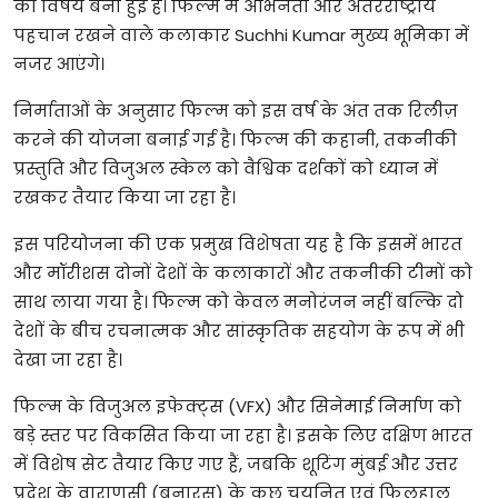
का
विषय
बनी
हुई
है।
फिल्म
में
अभिनेता
और
अंतरराष्ट्रीय
पहचान
रखने
वाले
कलाकार
Suchhi Kumar
मुख्य
भूमिका
में
नजर
आएंगे।
निर्माताओं
के
अनुसार
फिल्म
को
इस
वर्ष
के
अंत
तक
रिलीज़
करने
की
योजना
बनाई
गई
है।
फिल्म
की
कहानी
,
तकनीकी
प्रस्तुति
और
विजुअल
स्केल
को
वैश्विक
दर्शकों
को
ध्यान
में
रखकर
तैयार
किया
जा
रहा
है।
इस
परियोजना
की
एक
प्रमुख
विशेषता
यह
है
कि
इसमें
भारत
और
मॉरीशस
दोनों
देशों
के
कलाकारों
और
तकनीकी
टीमों
को
साथ
लाया
गया
है।
फिल्म
को
केवल
मनोरंजन
नहीं
बल्कि
दो
देशों
के
बीच
रचनात्मक
और
सांस्कृतिक
सहयोग
के
रूप
में
भी
देखा
जा
रहा
है।
फिल्म
के
विजुअल
इफेक्ट्स
(VFX)
और
सिनेमाई
निर्माण
को
बड़े
स्तर
पर
विकसित
किया
जा
रहा
है।
इसके
लिए
दक्षिण
भारत
में
विशेष
सेट
तैयार
किए
गए
हैं
,
जबकि
शूटिंग
मुंबई
और
उत्तर
प्रदेश
के
वाराणसी
(
बनारस
)
के
कुछ
चयनित
एवं
फिलहाल