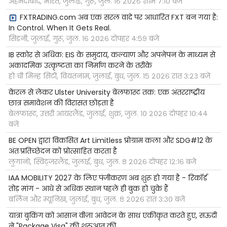
अहमदाबाद, भारत, जुलाई, गुरू, जुल. १६ २०२६ शाम ७:१० बजे
FXTRADING.com अब एक सरल वादे पर आधारित FXT बन गया है:
In Control. When It Gets Real.
सिडनी, जुलाई, गुरू, जुल. १६ २०२६ दोपहर ४:५९ बजे
IB स्कोर से अधिक: EIS के समुदाय, कल्याण और अपनेपन के माध्यम से
अकादमिक उत्कृष्टता का निर्माण करने के तरीके
हो ची मिन्ह सिटी, वियतनाम, जुलाई, बुध, जुल. १५ २०२६ रात ३:२३ बजे
केरल से लेकर Ulster University बेलफास्ट तक: एक अंतरराष्ट्रीय
छात्र समावेशन की विरासत छोड़ता है
बेलफास्ट, उत्तरी आयरलैंड, जुलाई, शुक्र, जुल. १० २०२६ दोपहर १०:४४
बजे
BE OPEN द्वारा विकसित Art Limitless प्रोग्राम कला और SDG#12 के
अंतःप्रतिच्छेदन को प्रोत्साहित करता है
लुगानो, स्विट्जरलैंड, जुलाई, बुध, जुल. ८ २०२६ दोपहर १२:१६ बजे
IAA MOBILITY 2027 के लिए पंजीकरण अब शुरू हो गया है - रिकॉर्ड
तोड़ मांग - आधे से अधिक स्थान पहले ही बुक हो चुके हैं
बर्लिन और म्यूनिख, जुलाई, बुध, जुल. ८ २०२६ रात ३:३० बजे
यात्रा बुकिंग को आसान वीज़ा आवेदन के साथ एकीकृत करते हुए, सऊदी
ने "Package Visa" की शुरुआत की