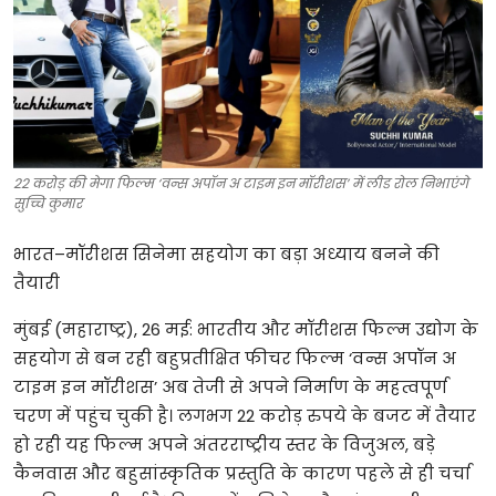
टेक्नोलॉजी
खेल
फैशन
22 करोड़ की मेगा फिल्म ‘वन्स अपॉन अ टाइम इन मॉरीशस’ में लीड रोल निभाएंगे
संपादकीय
सुच्चि कुमार
बिज़नेस
भारत
–
मॉरीशस
सिनेमा
सहयोग
का
बड़ा
अध्याय
बनने
की
तैयारी
मुंबई
(
महाराष्ट्र
), 26
मई
:
भारतीय
और
मॉरीशस
फिल्म
उद्योग
के
सहयोग
से
बन
रही
बहुप्रतीक्षित
फीचर
फिल्म
‘
वन्स
अपॉन
अ
टाइम
इन
मॉरीशस
’
अब
तेजी
से
अपने
निर्माण
के
महत्वपूर्ण
चरण
में
पहुंच
चुकी
है।
लगभग
22
करोड़
रुपये
के
बजट
में
तैयार
हो
रही
यह
फिल्म
अपने
अंतरराष्ट्रीय
स्तर
के
विजुअल
,
बड़े
कैनवास
और
बहुसांस्कृतिक
प्रस्तुति
के
कारण
पहले
से
ही
चर्चा