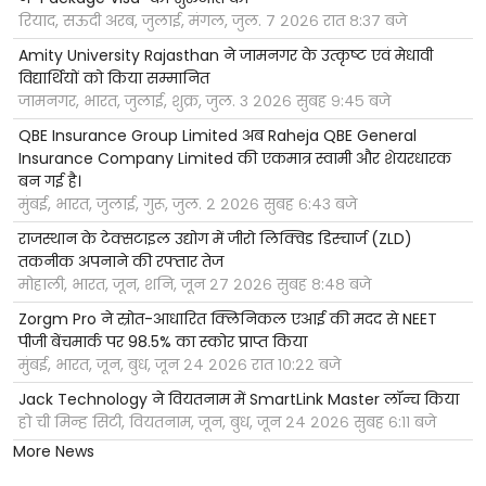
रियाद, सऊदी अरब, जुलाई, मंगल, जुल. ७ २०२६ रात ८:३७ बजे
Amity University Rajasthan ने जामनगर के उत्कृष्ट एवं मेधावी
विद्यार्थियों को किया सम्मानित
जामनगर, भारत, जुलाई, शुक्र, जुल. ३ २०२६ सुबह ९:४५ बजे
QBE Insurance Group Limited अब Raheja QBE General
Insurance Company Limited की एकमात्र स्वामी और शेयरधारक
बन गई है।
मुंबई, भारत, जुलाई, गुरू, जुल. २ २०२६ सुबह ६:४३ बजे
राजस्थान के टेक्सटाइल उद्योग में जीरो लिक्विड डिस्चार्ज (ZLD)
तकनीक अपनाने की रफ्तार तेज
मोहाली, भारत, जून, शनि, जून २७ २०२६ सुबह ८:४८ बजे
Zorgm Pro ने स्रोत-आधारित क्लिनिकल एआई की मदद से NEET
पीजी बेंचमार्क पर 98.5% का स्कोर प्राप्त किया
मुंबई, भारत, जून, बुध, जून २४ २०२६ रात १०:२२ बजे
Jack Technology ने वियतनाम में SmartLink Master लॉन्च किया
हो ची मिन्ह सिटी, वियतनाम, जून, बुध, जून २४ २०२६ सुबह ६:११ बजे
More News