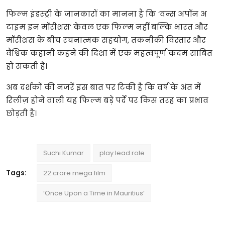
फिल्म
इंडस्ट्री
के
जानकारों
का
मानना
है
कि
‘
वन्स
अपॉन
अ
टाइम
इन
मॉरीशस
’
केवल
एक
फिल्म
नहीं
बल्कि
भारत
और
मॉरीशस
के
बीच
रचनात्मक
सहयोग
,
तकनीकी
विस्तार
और
वैश्विक
कहानी
कहने
की
दिशा
में
एक
महत्वपूर्ण
कदम
साबित
हो
सकती
है।
अब
दर्शकों
की
नजरें
इस
बात
पर
टिकी
हैं
कि
वर्ष
के
अंत
में
रिलीज़
होने
वाली
यह
फिल्म
बड़े
पर्दे
पर
किस
तरह
का
प्रभाव
छोड़ती
है।
Suchi Kumar
play lead role
Tags:
22 crore mega film
‘Once Upon a Time in Mauritius’