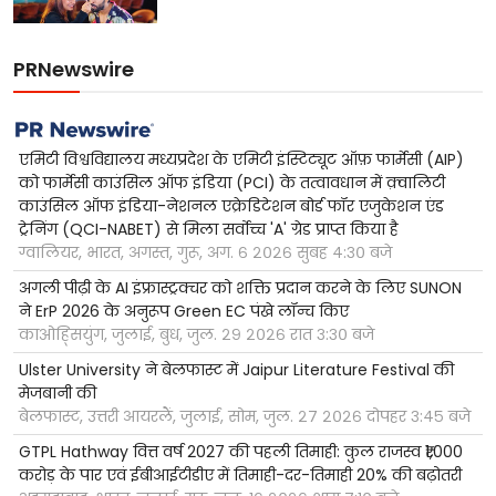
PRNewswire
एमिटी विश्वविद्यालय मध्यप्रदेश के एमिटी इंस्टिट्यूट ऑफ़ फार्मेसी (AIP)
को फार्मेसी काउंसिल ऑफ इंडिया (PCI) के तत्वावधान में क़्वालिटी
काउंसिल ऑफ इंडिया-नेशनल एक्रेडिटेशन बोर्ड फॉर एजुकेशन एंड
ट्रेनिंग (QCI-NABET) से मिला सर्वोच्च 'A' ग्रेड प्राप्त किया है
ग्वालियर, भारत, अगस्त, गुरू, अग. ६ २०२६ सुबह ४:३० बजे
अगली पीढ़ी के AI इंफ्रास्ट्रक्चर को शक्ति प्रदान करने के लिए SUNON
ने ErP 2026 के अनुरूप Green EC पंखे लॉन्च किए
काओह्सियुंग, जुलाई, बुध, जुल. २९ २०२६ रात ३:३० बजे
Ulster University ने बेलफास्ट में Jaipur Literature Festival की
मेजबानी की
बेलफास्ट, उत्तरी आयरलैं, जुलाई, सोम, जुल. २७ २०२६ दोपहर ३:४५ बजे
GTPL Hathway वित्त वर्ष 2027 की पहली तिमाही: कुल राजस्व ₹1,000
करोड़ के पार एवं ईबीआईटीडीए में तिमाही-दर-तिमाही 20% की बढ़ोतरी