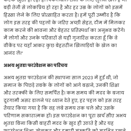
बड़ी
तेजी
से
लोकप्रिय
हो
रहा
है
और
हर
उम्र
के
लोगों
को
इसमें
हिस्सा
लेने
के
लिए
प्रोत्साहित
करता
है।
हमें
पूरी
उम्मीद
है
कि
लोग
इस
तरह
की
पहलों
के
जरिए
अच्छी
सेहत
,
टीम
में
मिलकर
काम
करने
की
भावना
और
बेहतर
प्रतिस्पर्धा
का
अनुभव
करेंगे।
मैं
लोगों
और
उनके
परिवारों
से
यही
गुजारिश
करता
हूँ
कि
वे
वीकेंड
पर
यहाँ
आकर
कुछ
बेहतरीन
खिलाड़ियों
के
खेल
का
आनंद
लें।
”
अभय
भुतडा
फाउंडेशन
का
परिचय
अभय
भुतडा
फाउंडेशन
की
स्थापना
साल
२०२३
में
हुई
थी
,
जो
समाज
के
पिछड़े
तबके
के
लोगों
को
आगे
बढ़ाने
,
उनकी
शिक्षा
और
तरक्की
के
लिए
समर्पित
है।
कम
समय
की
मदद
के
बजाय
दूरगामी
असर
डालने
पर
ध्यान
देते
हुए
,
हर
पहल
को
इस
तरह
तैयार
किया
गया
है
कि
वह
लंबे
समय
तक
चले
और
उसके
परिणाम
सकारात्मक
हों।
इस
फाउंडेशन
का
पूरा
खर्च
सीए
अभय
भुतडा
बिना
किसी
बाहरी
मदद
के
खुद
ही
उठाते
हैं
और
यह
फाउंडेशन
शिक्षा
,
खेलकूद
और
हमारी
संस्कृति
को
सुरक्षित
रखने