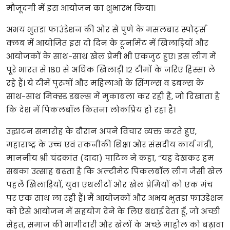
मौजूदगी
में
इस
आयोजन
का
शुभारंभ
किया।
अभय
भुतडा
फाउंडेशन
की
ओर
से
पुणे
के
मसलबार
स्पोर्ट्स
क्लब
में
आयोजित
इस
दो
दिन
के
टूर्नामेंट
में
खिलाड़ियों
और
आयोजकों
के
साथ
-
साथ
खेल
प्रेमी
भी
एकजुट
हुए।
इस
लीग
में
पूरे
भारत
से
१८०
से
अधिक
खिलाड़ी
१२
टीमों
के
जरिए
हिस्सा
ले
रहे
हैं।
ये
टीमें
पुरुषों
और
महिलाओं
के
सिंगल्स
व
डबल्स
के
साथ
-
साथ
मिक्स्ड
डबल्स
में
मुकाबला
कर
रही
हैं
,
जो
दिखाता
है
कि
देश
में
पिकलबॉल
कितना
लोकप्रिय
हो
रहा
है।
उद्घाटन
समारोह
के
दौरान
अपने
विचार
व्यक्त
करते
हुए
,
महाराष्ट्र
के
उच्च
एवं
तकनीकी
शिक्षा
और
संसदीय
कार्य
मंत्री
,
माननीय
श्री
चंद्रकांत
(
दादा
)
पाटिल
ने
कहा
, “
यह
देखकर
हम
सबका
उत्साह
बढ़ता
है
कि
अल्टीमेट
पिकलबॉल
लीग
जैसी
खेल
पहलें
खिलाड़ियों
,
युवा
एथलीटों
और
खेल
प्रेमियों
को
एक
मंच
पर
एक
साथ
ला
रही
हैं।
मैं
आयोजकों
और
अभय
भुतडा
फाउंडेशन
को
ऐसे
आयोजन
में
सहयोग
देने
के
लिए
बधाई
देता
हूँ
,
जो
अच्छी
सेहत
,
समाज
की
भागीदारी
और
खेलों
के
अच्छे
माहौल
को
बढ़ावा