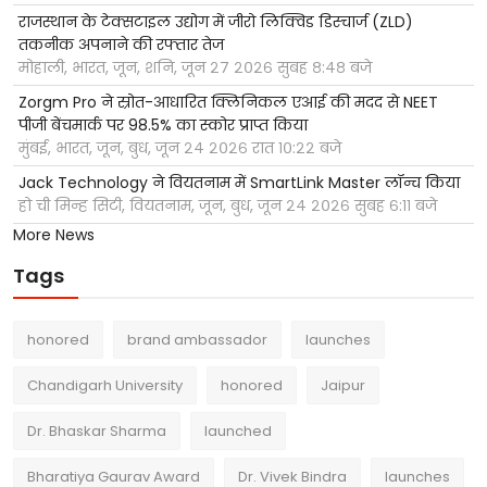
राजस्थान के टेक्सटाइल उद्योग में जीरो लिक्विड डिस्चार्ज (ZLD)
तकनीक अपनाने की रफ्तार तेज
मोहाली, भारत, जून, शनि, जून २७ २०२६ सुबह ८:४८ बजे
Zorgm Pro ने स्रोत-आधारित क्लिनिकल एआई की मदद से NEET
पीजी बेंचमार्क पर 98.5% का स्कोर प्राप्त किया
मुंबई, भारत, जून, बुध, जून २४ २०२६ रात १०:२२ बजे
Jack Technology ने वियतनाम में SmartLink Master लॉन्च किया
हो ची मिन्ह सिटी, वियतनाम, जून, बुध, जून २४ २०२६ सुबह ६:११ बजे
More News
Tags
honored
brand ambassador
launches
Chandigarh University
honored
Jaipur
Dr. Bhaskar Sharma
launched
Bharatiya Gaurav Award
Dr. Vivek Bindra
launches