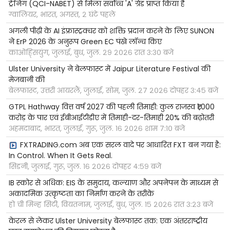
ट्रेनिंग (QCI-NABET) से मिला सर्वोच्च 'A' ग्रेड प्राप्त किया है
ग्वालियर, भारत, अगस्त, २ घंटे पहले
अगली पीढ़ी के AI इंफ्रास्ट्रक्चर को शक्ति प्रदान करने के लिए SUNON
ने ErP 2026 के अनुरूप Green EC पंखे लॉन्च किए
काओह्सियुंग, जुलाई, बुध, जुल. २९ २०२६ रात ३:३० बजे
Ulster University ने बेलफास्ट में Jaipur Literature Festival की
मेजबानी की
बेलफास्ट, उत्तरी आयरलैं, जुलाई, सोम, जुल. २७ २०२६ दोपहर ३:४५ बजे
GTPL Hathway वित्त वर्ष 2027 की पहली तिमाही: कुल राजस्व ₹1,000
करोड़ के पार एवं ईबीआईटीडीए में तिमाही-दर-तिमाही 20% की बढ़ोतरी
अहमदाबाद, भारत, जुलाई, गुरू, जुल. १६ २०२६ शाम ७:१० बजे
FXTRADING.com अब एक सरल वादे पर आधारित FXT बन गया है:
In Control. When It Gets Real.
सिडनी, जुलाई, गुरू, जुल. १६ २०२६ दोपहर ४:५९ बजे
IB स्कोर से अधिक: EIS के समुदाय, कल्याण और अपनेपन के माध्यम से
अकादमिक उत्कृष्टता का निर्माण करने के तरीके
हो ची मिन्ह सिटी, वियतनाम, जुलाई, बुध, जुल. १५ २०२६ रात ३:२३ बजे
केरल से लेकर Ulster University बेलफास्ट तक: एक अंतरराष्ट्रीय