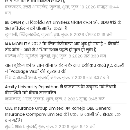
छात्र समावेशन की विरासत छोड़ता है
बेलफास्ट, उत्तरी आयरलैंड, जुलाई, शुक्र, जुल. १० २०२६ दोपहर १०:४४
बजे
BE OPEN द्वारा विकसित Art Limitless प्रोग्राम कला और SDG#12 के
अंतःप्रतिच्छेदन को प्रोत्साहित करता है
लुगानो, स्विट्जरलैंड, जुलाई, बुध, जुल. ८ २०२६ दोपहर १२:१६ बजे
IAA MOBILITY 2027 के लिए पंजीकरण अब शुरू हो गया है - रिकॉर्ड
तोड़ मांग - आधे से अधिक स्थान पहले ही बुक हो चुके हैं
बर्लिन और म्यूनिख, जुलाई, बुध, जुल. ८ २०२६ रात ३:३० बजे
यात्रा बुकिंग को आसान वीज़ा आवेदन के साथ एकीकृत करते हुए, सऊदी
ने "Package Visa" की शुरुआत की
रियाद, सऊदी अरब, जुलाई, मंगल, जुल. ७ २०२६ रात ८:३७ बजे
Amity University Rajasthan ने जामनगर के उत्कृष्ट एवं मेधावी
विद्यार्थियों को किया सम्मानित
जामनगर, भारत, जुलाई, शुक्र, जुल. ३ २०२६ सुबह ९:४५ बजे
QBE Insurance Group Limited अब Raheja QBE General
Insurance Company Limited की एकमात्र स्वामी और शेयरधारक
बन गई है।
मुंबई, भारत, जुलाई, गुरू, जुल. २ २०२६ सुबह ६:४३ बजे