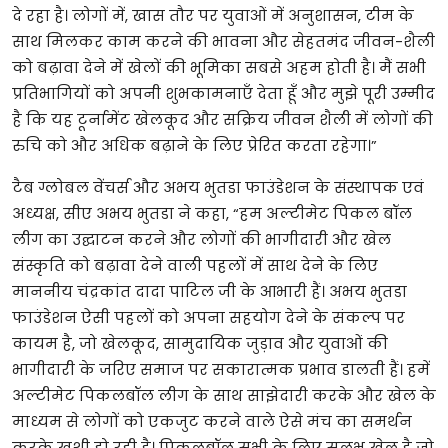
दे
रहा
है।
लोगों
में
,
खास
तौर
पर
युवाओं
में
अनुशासन
,
टीम
के
साथ
मिलकर
काम
करने
की
भावना
और
सेहतमंद
जीवन
-
शैली
को
बढ़ावा
देने
में
खेलों
की
भूमिका
सबसे
अहम
होती
है।
मैं
सभी
प्रतिभागियों
को
अपनी
शुभकामनाएँ
देता
हूँ
और
मुझे
पूरी
उम्मीद
है
कि
यह
टूर्नामेंट
खेलकूद
और
सक्रिय
जीवन
शैली
में
लोगों
की
रुचि
को
और
अधिक
बढ़ाने
के
लिए
प्रेरित
करता
रहेगा।
”
टैब
ग्लोबल
वेंचर्स
और
अभय
भुतडा
फाउंडेशन
के
संस्थापक
एवं
अध्यक्ष
,
सीए
अभय
भुतडा
ने
कहा
, “
हम
अल्टीमेट
पिकल
बॉल
लीग
का
उद्घाटन
करने
और
लोगों
की
भागीदारी
और
खेल
संस्कृति
को
बढ़ावा
देने
वाली
पहलों
में
साथ
देने
के
लिए
माननीय
चंद्रकांत
दादा
पाटिल
जी
के
आभारी
हैं।
अभय
भुतडा
फाउंडेशन
ऐसी
पहलों
को
अपना
सहयोग
देने
के
संकल्प
पर
कायम
है
,
जो
खेलकूद
,
सामुदायिक
जुड़ाव
और
युवाओं
की
भागीदारी
के
जरिए
समाज
पर
सकारात्मक
प्रभाव
डालती
हैं।
हमें
अल्टीमेट
पिकलबॉल
लीग
के
साथ
साझेदारी
करके
और
खेल
के
माध्यम
से
लोगों
को
एकजुट
करने
वाले
ऐसे
मंच
का
समर्थन
करके
खुशी
हो
रही
है।
पिकलबॉल
सभी
के
लिए
सुलभ
खेल
है
जो