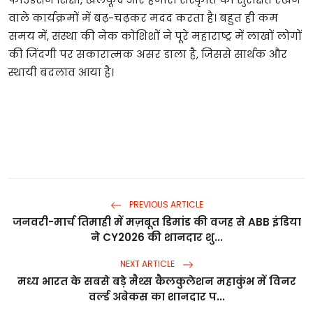
वाले
कार्यक्रमों
में
बढ़
-
चढ़कर
मदद
करता
है।
बहुत
ही
कम
समय
में
,
संस्था
की
नेक
कोशिशों
ने
पूरे
महाराष्ट्र
में
लाखों
लोगों
की
जिंदगी
पर
सकारात्मक
असर
डाला
है
,
जिससे
सार्थक
और
स्थायी
बदलाव
आया
है।
PREVIOUS ARTICLE
जनवरी-मार्च तिमाही में मज़बूत डिमांड की वजह से ABB इंडिया
ने CY2026 की शानदार शु...
NEXT ARTICLE
मध्य भारत के सबसे बड़े मैथ्स कैलकुलेशन महाकुंभ में विनर
वर्ल्ड अबेकस का शानदार प...