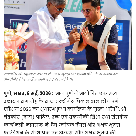
टेक्नोलॉजी
खेल
फैशन
संपादकीय
बिज़नेस
माननीय श्री चंद्रकांत पाटिल ने अभय भुतडा फाउंडेशन की ओर से आयोजित
अल्टीमेट पिकलबॉल लीग का उद्घाटन किया
पुणे
,
भारत
,
9
मई
, 2026 :
आज
पुणे
में
आयोजित
एक
भव्य
उद्घाटन
समारोह
के
साथ
अल्टीमेट
पिकल
बॉल
लीग
पुणे
एडिशन
२०२६
का
शुभारंभ
हुआ।
कार्यक्रम
के
मुख्य
अतिथि
,
श्री
चंद्रकांत
(
दादा
)
पाटिल
,
उच्च
एवं
तकनीकी
शिक्षा
तथा
संसदीय
कार्य
मंत्री
,
महाराष्ट्र
ने
,
टैब
ग्लोबल
वेंचर्स
और
अभय
भुतडा
फाउंडेशन
के
संस्थापक
एवं
अध्यक्ष
,
सीए
अभय
भुतडा
की