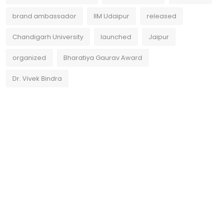
brand ambassador
IIM Udaipur
released
Chandigarh University
launched
Jaipur
organized
Bharatiya Gaurav Award
Dr. Vivek Bindra