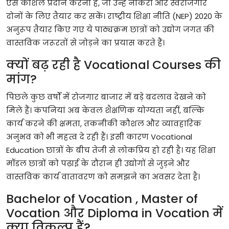
ऐसे
कौशल
प्रदान
करना
है
,
जो
उन्हें
नौकरी
और
स्वरोजगार
दोनों
के
लिए
तैयार
कर
सकें।
राष्ट्रीय
शिक्षा
नीति
(NEP) 2020
के
अनुरूप
तैयार
किए
गए
ये
पाठ्यक्रम
छात्रों
को
उद्योग
जगत
की
वास्तविक
जरूरतों
से
जोड़ने
का
प्रयास
करते
हैं।
क्यों
बढ़
रही
है
Vocational Courses
की
मांग
?
पिछले
कुछ
वर्षों
में
रोजगार
बाजार
में
बड़े
बदलाव
देखने
को
मिले
हैं।
कंपनियां
अब
केवल
शैक्षणिक
योग्यता
नहीं
,
बल्कि
कार्य
करने
की
क्षमता
,
तकनीकी
कौशल
और
व्यावहारिक
अनुभव
को
भी
महत्व
दे
रही
हैं।
इसी
कारण
Vocational
Education
छात्रों
के
बीच
तेजी
से
लोकप्रिय
हो
रही
है।
यह
शिक्षा
मॉडल
छात्रों
को
पढ़ाई
के
दौरान
ही
उद्योगों
से
जुड़ने
और
वास्तविक
कार्य
वातावरण
को
समझने
का
अवसर
देता
है।
Bachelor of Vocation , Master of
Vocation
और
Diploma in Vocation
में
क्या
विकल्प
हैं
?