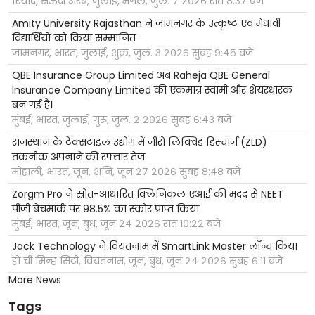
रियाद, सऊदी अरब, जुलाई, मंगल, जुल. ७ २०२६ रात ८:३७ बजे
Amity University Rajasthan ने जामनगर के उत्कृष्ट एवं मेधावी
विद्यार्थियों को किया सम्मानित
जामनगर, भारत, जुलाई, शुक्र, जुल. ३ २०२६ सुबह ९:४५ बजे
QBE Insurance Group Limited अब Raheja QBE General
Insurance Company Limited की एकमात्र स्वामी और शेयरधारक
बन गई है।
मुंबई, भारत, जुलाई, गुरू, जुल. २ २०२६ सुबह ६:४३ बजे
राजस्थान के टेक्सटाइल उद्योग में जीरो लिक्विड डिस्चार्ज (ZLD)
तकनीक अपनाने की रफ्तार तेज
मोहाली, भारत, जून, शनि, जून २७ २०२६ सुबह ८:४८ बजे
Zorgm Pro ने स्रोत-आधारित क्लिनिकल एआई की मदद से NEET
पीजी बेंचमार्क पर 98.5% का स्कोर प्राप्त किया
मुंबई, भारत, जून, बुध, जून २४ २०२६ रात १०:२२ बजे
Jack Technology ने वियतनाम में SmartLink Master लॉन्च किया
हो ची मिन्ह सिटी, वियतनाम, जून, बुध, जून २४ २०२६ सुबह ६:११ बजे
More News
Tags