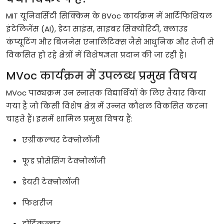
MIT
यूनिवर्सिटी
सिक्किम
के
BVoc
कार्यक्रम
में
आर्टिफिशियल
इंटेलिजेंस
(AI),
डेटा
साइंस
,
साइबर
सिक्योरिटी
,
क्लाउड
कंप्यूटिंग
और
बिजनेस
एनालिटिक्स
जैसे
आधुनिक
और
तेजी
से
विकसित
हो
रहे
क्षेत्रों
में
विशेषज्ञता
प्रदान
की
जा
रही
है।
MVoc
कार्यक्रम
में
उपलब्ध
प्रमुख
विषय
MVoc
पाठ्यक्रम
उन
स्नातक
विद्यार्थियों
के
लिए
तैयार
किया
गया
है
जो
किसी
विशेष
क्षेत्र
में
उन्नत
कौशल
विकसित
करना
चाहते
हैं।
इसमें
शामिल
प्रमुख
विषय
हैं
:
एग्रीकल्चर
टेक्नोलॉजी
फूड
प्रोसेसिंग
टेक्नोलॉजी
डेयरी
टेक्नोलॉजी
फिशरीज
हॉर्टिकल्चर