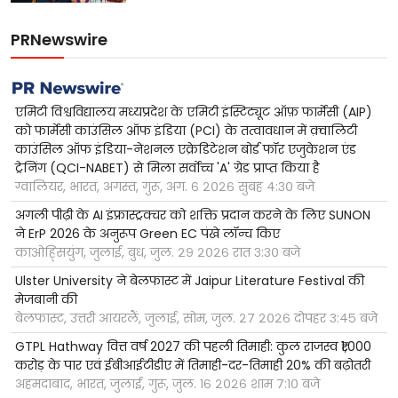
PRNewswire
एमिटी विश्वविद्यालय मध्यप्रदेश के एमिटी इंस्टिट्यूट ऑफ़ फार्मेसी (AIP)
को फार्मेसी काउंसिल ऑफ इंडिया (PCI) के तत्वावधान में क़्वालिटी
काउंसिल ऑफ इंडिया-नेशनल एक्रेडिटेशन बोर्ड फॉर एजुकेशन एंड
ट्रेनिंग (QCI-NABET) से मिला सर्वोच्च 'A' ग्रेड प्राप्त किया है
ग्वालियर, भारत, अगस्त, गुरू, अग. ६ २०२६ सुबह ४:३० बजे
अगली पीढ़ी के AI इंफ्रास्ट्रक्चर को शक्ति प्रदान करने के लिए SUNON
ने ErP 2026 के अनुरूप Green EC पंखे लॉन्च किए
काओह्सियुंग, जुलाई, बुध, जुल. २९ २०२६ रात ३:३० बजे
Ulster University ने बेलफास्ट में Jaipur Literature Festival की
मेजबानी की
बेलफास्ट, उत्तरी आयरलैं, जुलाई, सोम, जुल. २७ २०२६ दोपहर ३:४५ बजे
GTPL Hathway वित्त वर्ष 2027 की पहली तिमाही: कुल राजस्व ₹1,000
करोड़ के पार एवं ईबीआईटीडीए में तिमाही-दर-तिमाही 20% की बढ़ोतरी
अहमदाबाद, भारत, जुलाई, गुरू, जुल. १६ २०२६ शाम ७:१० बजे