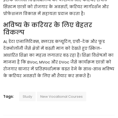
सिस्टम
छात्रों
को
रोजगार
के
अवसरों
,
करियर
मार्गदर्शन
और
प्रोफेशनल
विकास
में
सहायता
प्रदान
करता
है।
भविष्य
के
करियर
के
लिए
बेहतर
विकल्प
AI,
डेटा
एनालिटिक्स
,
क्लाउड
कंप्यूटिंग
,
एग्री
-
टेक
और
फूड
टेक्नोलॉजी
जैसे
क्षेत्रों
में
बढ़ती
मांग
को
देखते
हुए
स्किल
-
आधारित
शिक्षा
का
महत्व
लगातार
बढ़
रहा
है।
शिक्षा
विशेषज्ञों
का
मानना
है
कि
BVoc, MVoc
और
DVoc
जैसे
कार्यक्रम
छात्रों
को
रोजगार
बाजार
में
प्रतिस्पर्धात्मक
बढ़त
देने
के
साथ
-
साथ
भविष्य
के
करियर
अवसरों
के
लिए
भी
तैयार
कर
सकते
हैं।
Tags:
Study
New Vocational Courses