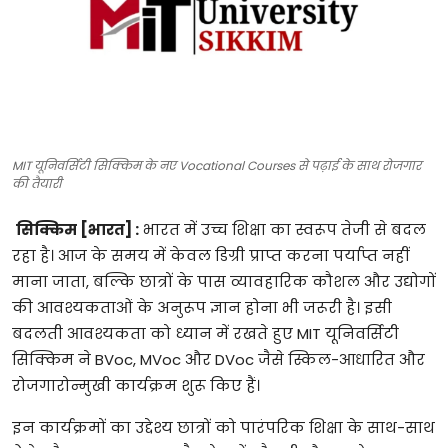
टेक्नोलॉजी
खेल
फैशन
MIT यूनिवर्सिटी सिक्किम के नए Vocational Courses से पढ़ाई के साथ रोजगार
संपादकीय
की तैयारी
बिज़नेस
सिक्किम
[
भारत
]
:
भारत
में
उच्च
शिक्षा
का
स्वरूप
तेजी
से
बदल
रहा
है।
आज
के
समय
में
केवल
डिग्री
प्राप्त
करना
पर्याप्त
नहीं
माना
जाता
,
बल्कि
छात्रों
के
पास
व्यावहारिक
कौशल
और
उद्योगों
की
आवश्यकताओं
के
अनुरूप
ज्ञान
होना
भी
जरूरी
है।
इसी
बदलती
आवश्यकता
को
ध्यान
में
रखते
हुए
MIT
यूनिवर्सिटी
सिक्किम
ने
BVoc, MVoc
और
DVoc
जैसे
स्किल
-
आधारित
और
रोजगारोन्मुखी
कार्यक्रम
शुरू
किए
हैं।
इन
कार्यक्रमों
का
उद्देश्य
छात्रों
को
पारंपरिक
शिक्षा
के
साथ
-
साथ