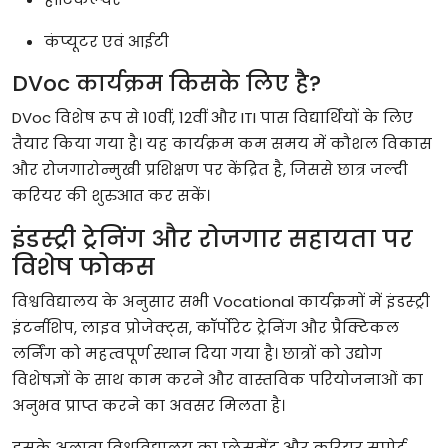
कंप्यूटर
एवं
आईटी
DVoc
कार्यक्रम
किसके
लिए
है
?
DVoc
विशेष
रूप
से
10
वीं
, 12
वीं
और
ITI
पास
विद्यार्थियों
के
लिए
तैयार
किया
गया
है।
यह
कार्यक्रम
कम
समय
में
कौशल
विकास
और
रोजगारोन्मुखी
प्रशिक्षण
पर
केंद्रित
है
,
जिससे
छात्र
जल्दी
करियर
की
शुरुआत
कर
सकें।
इंडस्ट्री
ट्रेनिंग
और
रोजगार
सहायता
पर
विशेष
फोकस
विश्वविद्यालय
के
अनुसार
सभी
Vocational
कार्यक्रमों
में
इंडस्ट्री
इंटर्नशिप
,
लाइव
प्रोजेक्ट्स
,
कॉर्पोरेट
ट्रेनिंग
और
प्रैक्टिकल
लर्निंग
को
महत्वपूर्ण
स्थान
दिया
गया
है।
छात्रों
को
उद्योग
विशेषज्ञों
के
साथ
काम
करने
और
वास्तविक
परियोजनाओं
का
अनुभव
प्राप्त
करने
का
अवसर
मिलता
है।
इसके
अलावा
विश्वविद्यालय
का
प्लेसमेंट
और
करियर
सपोर्ट