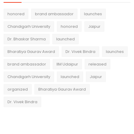
honored
brand ambassador
launches
Chandigarh University
honored
Jaipur
Dr. Bhaskar Sharma
launched
Bharatiya Gaurav Award
Dr. Vivek Bindra
launches
brand ambassador
IIM Udaipur
released
Chandigarh University
launched
Jaipur
organized
Bharatiya Gaurav Award
Dr. Vivek Bindra