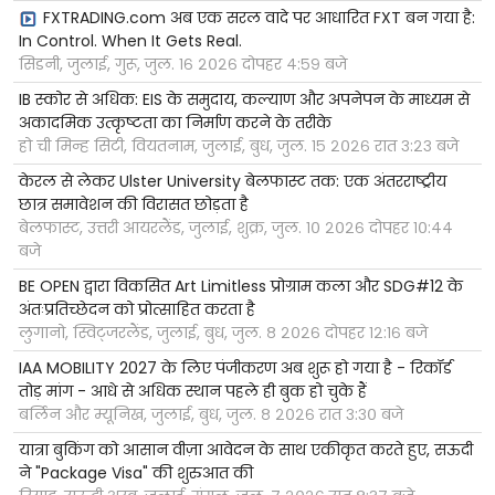
FXTRADING.com अब एक सरल वादे पर आधारित FXT बन गया है:
In Control. When It Gets Real.
सिडनी, जुलाई, गुरू, जुल. १६ २०२६ दोपहर ४:५९ बजे
IB स्कोर से अधिक: EIS के समुदाय, कल्याण और अपनेपन के माध्यम से
अकादमिक उत्कृष्टता का निर्माण करने के तरीके
हो ची मिन्ह सिटी, वियतनाम, जुलाई, बुध, जुल. १५ २०२६ रात ३:२३ बजे
केरल से लेकर Ulster University बेलफास्ट तक: एक अंतरराष्ट्रीय
छात्र समावेशन की विरासत छोड़ता है
बेलफास्ट, उत्तरी आयरलैंड, जुलाई, शुक्र, जुल. १० २०२६ दोपहर १०:४४
बजे
BE OPEN द्वारा विकसित Art Limitless प्रोग्राम कला और SDG#12 के
अंतःप्रतिच्छेदन को प्रोत्साहित करता है
लुगानो, स्विट्जरलैंड, जुलाई, बुध, जुल. ८ २०२६ दोपहर १२:१६ बजे
IAA MOBILITY 2027 के लिए पंजीकरण अब शुरू हो गया है - रिकॉर्ड
तोड़ मांग - आधे से अधिक स्थान पहले ही बुक हो चुके हैं
बर्लिन और म्यूनिख, जुलाई, बुध, जुल. ८ २०२६ रात ३:३० बजे
यात्रा बुकिंग को आसान वीज़ा आवेदन के साथ एकीकृत करते हुए, सऊदी
ने "Package Visa" की शुरुआत की