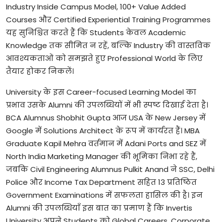
Industry Inside Campus Model
,
100+ Value Added
Courses
और
Certified Experiential Training Programmes
यह
सुनिश्चित
करते
हैं
कि
Students
केवल
Academic
Knowledge
तक
सीमित
न
रहें
,
बल्कि
Industry
की
वास्तविक
आवश्यकताओं
को
समझते
हुए
Professional World
के
लिए
तैयार
होकर
निकलें।
University
के
इस
Career-focused Learning Model
का
प्रभाव
उसके
Alumni
की
उपलब्धियों
में
भी
स्पष्ट
दिखाई
देता
है।
BCA Alumnus
Shobhit Gupta
आज
USA
के
New Jersey
में
Google
में
Solutions Architect
के
रूप
में
कार्यरत
हैं।
MBA
Graduate
Kapil Mehra
वर्तमान
में
Adani Ports
and SEZ
में
North India Marketing Manager
की
भूमिका
निभा
रहे
हैं
,
जबकि
Civil Engineering Alumnus
Pulkit Anand
ने
SSC, Delhi
Police
और
Income Tax Department
सहित
13
प्रतिष्ठित
Government Examinations
में
सफलता
हासिल
की
है।
इन
Alumni
की
उपलब्धियाँ
इस
बात
का
प्रमाण
हैं
कि
Invertis
University
अपने
Students
को
Global Careers, Corporate