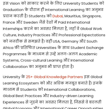
इस
Vision
को
साकार
करने
के
लिए
University Students
को
Graduation
के
दौरान
ही
International Learning
का
अनुभव
प्रदान
करती
है।
Students
को
Dubai
, Mauritius, Singapore,
France
और
Sweden
जैसे
देशों
में
Paid International
Internships
करने
का
अवसर
मिलता
है
,
जहाँ
वे
Global Work
Culture, Industry Practices
और
Professional Expectations
को
नज़दीक
से
समझते
हैं।
वहीं
USA, Germany
और
South
Africa
की
प्रतिष्ठित
Universities
के
साथ
Student Exchange
Programmes
के
माध्यम
से
उन्हें
अलग
-
अलग
Academic
Systems,
Cross-cultural Learning
और
International
Collaboration
का
अनुभव
भी
प्राप्त
होता
है।
University
के
25+ Global Knowledge Partners
इस
Global
Learning Ecosystem
को
और
अधिक
मजबूत
बनाते
हैं।
इनके
माध्यम
से
Students
को
International Collaborations,
Global Best Practices
और
Industry-driven Learning
Experiences
से
जुड़ने
का
अवसर
मिलता
है
,
जिससे
वे
बदलती
Global Economy
और
International Career Opportunities