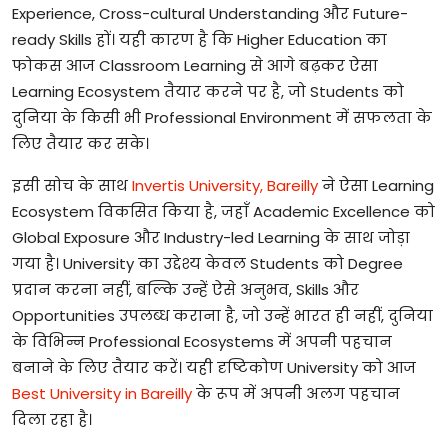
Experience, Cross-cultural Understanding
और
Future-
ready Skills
हों।
यही
कारण
है
कि
Higher Education
का
फोकस
आज
Classroom Learning
से
आगे
बढ़कर
ऐसा
Learning Ecosystem
तैयार
करने
पर
है
,
जो
Students
को
दुनिया
के
किसी
भी
Professional Environment
में
सफलता
के
लिए
तैयार
कर
सके।
इसी
सोच
के
साथ
Invertis University, Bareilly
ने
ऐसा
Learning
Ecosystem
विकसित
किया
है
,
जहाँ
Academic Excellence
को
Global Exposure
और
Industry-led Learning
के
साथ
जोड़ा
गया
है।
University
का
उद्देश्य
केवल
Students
को
Degree
प्रदान
करना
नहीं
,
बल्कि
उन्हें
ऐसे
अनुभव
, Skills
और
Opportunities
उपलब्ध
कराना
है
,
जो
उन्हें
भारत
ही
नहीं
,
दुनिया
के
विभिन्न
Professional Ecosystems
में
अपनी
पहचान
बनाने
के
लिए
तैयार
करें।
यही
दृष्टिकोण
University
को
आज
Best University in Bareilly
के
रूप
में
अपनी
अलग
पहचान
दिला
रहा
है।