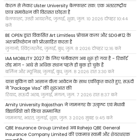
केरल से लेकर Ulster University बेलफास्ट तक: एक अंतरराष्ट्रीय
छात्र समावेशन की विरासत छोड़ता है
बेलफास्ट, उत्तरी आयरलैंड, जुलाई, शुक्र, जुल. १० २०२६ दोपहर १०:४४
बजे
BE OPEN द्वारा विकसित Art Limitless प्रोग्राम कला और SDG#12 के
अंतःप्रतिच्छेदन को प्रोत्साहित करता है
लुगानो, स्विट्जरलैंड, जुलाई, बुध, जुल. ८ २०२६ दोपहर १२:१६ बजे
IAA MOBILITY 2027 के लिए पंजीकरण अब शुरू हो गया है - रिकॉर्ड
तोड़ मांग - आधे से अधिक स्थान पहले ही बुक हो चुके हैं
बर्लिन और म्यूनिख, जुलाई, बुध, जुल. ८ २०२६ रात ३:३० बजे
यात्रा बुकिंग को आसान वीज़ा आवेदन के साथ एकीकृत करते हुए, सऊदी
ने "Package Visa" की शुरुआत की
रियाद, सऊदी अरब, जुलाई, मंगल, जुल. ७ २०२६ रात ८:३७ बजे
Amity University Rajasthan ने जामनगर के उत्कृष्ट एवं मेधावी
विद्यार्थियों को किया सम्मानित
जामनगर, भारत, जुलाई, शुक्र, जुल. ३ २०२६ सुबह ९:४५ बजे
QBE Insurance Group Limited अब Raheja QBE General
Insurance Company Limited की एकमात्र स्वामी और शेयरधारक