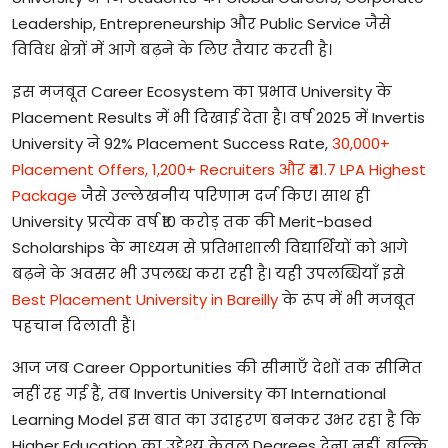
Leadership, Entrepreneurship
और
Public Service
जैसे
विविध
क्षेत्रों
में
आगे
बढ़ने
के
लिए
तैयार
करती
है।
इस
मजबूत
Career Ecosystem
का
प्रभाव
University
के
Placement Results
में
भी
दिखाई
देता
है।
वर्ष
2025
में
Invertis
University
ने
92% Placement Success Rate
,
30,000+
Placement Offers
,
1,200+ Recruiters
और
₹41.7 LPA Highest
Package
जैसे
उल्लेखनीय
परिणाम
दर्ज
किए।
साथ
ही
University
प्रत्येक
वर्ष
₹10
करोड़
तक
की
Merit-based
Scholarships
के
माध्यम
से
प्रतिभाशाली
विद्यार्थियों
को
आगे
बढ़ने
के
अवसर
भी
उपलब्ध
करा
रही
है।
यही
उपलब्धियाँ
इसे
Best Placement University in Bareilly
के
रूप
में
भी
मजबूत
पहचान
दिलाती
हैं।
आज
जब
Career Opportunities
की
सीमाएँ
देशों
तक
सीमित
नहीं
रह
गई
हैं
,
तब
Invertis University
का
International
Learning Model
इस
बात
का
उदाहरण
बनकर
उभर
रहा
है
कि
Higher Education
का
उद्देश्य
केवल
Degrees
देना
नहीं
,
बल्कि