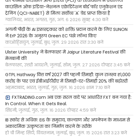
को फार्मेसी काउंसिल ऑफ इंडिया (PCI) के तत्वावधान में क़्वालिटी
काउंसिल ऑफ इंडिया-नेशनल एक्रेडिटेशन बोर्ड फॉर एजुकेशन एंड
ट्रेनिंग (QCI-NABET) से मिला सर्वोच्च 'A' ग्रेड प्राप्त किया है
ग्वालियर, भारत, अगस्त, गुरू, अग. ६ २०२६ सुबह ४:३० बजे
अगली पीढ़ी के AI इंफ्रास्ट्रक्चर को शक्ति प्रदान करने के लिए SUNON
ने ErP 2026 के अनुरूप Green EC पंखे लॉन्च किए
काओह्सियुंग, जुलाई, बुध, जुल. २९ २०२६ रात ३:३० बजे
Ulster University ने बेलफास्ट में Jaipur Literature Festival की
मेजबानी की
बेलफास्ट, उत्तरी आयरलैं, जुलाई, सोम, जुल. २७ २०२६ दोपहर ३:४५ बजे
GTPL Hathway वित्त वर्ष 2027 की पहली तिमाही: कुल राजस्व ₹1,000
करोड़ के पार एवं ईबीआईटीडीए में तिमाही-दर-तिमाही 20% की बढ़ोतरी
अहमदाबाद, भारत, जुलाई, गुरू, जुल. १६ २०२६ शाम ७:१० बजे
FXTRADING.com अब एक सरल वादे पर आधारित FXT बन गया है:
In Control. When It Gets Real.
सिडनी, जुलाई, गुरू, जुल. १६ २०२६ दोपहर ४:५९ बजे
IB स्कोर से अधिक: EIS के समुदाय, कल्याण और अपनेपन के माध्यम से
अकादमिक उत्कृष्टता का निर्माण करने के तरीके
हो ची मिन्ह सिटी, वियतनाम, जुलाई, बुध, जुल. १५ २०२६ रात ३:२३ बजे