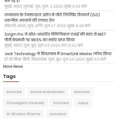
बन गई है।
मुंबई, भारत, जुलाई, गुरू, जुल. २ २०२६ सुबह ६:४३ बजे
राजस्थान के टेक्सटाइल उद्योग में जीरो लिक्विड डिस्चार्ज (ZLD)
तकनीक अपनाने की रफ्तार तेज
मोहाली, भारत, जून, शनि, जून २७ २०२६ सुबह ८:४८ बजे
Zorgm Pro ने स्रोत-आधारित क्लिनिकल एआई की मदद से NEET
पीजी बेंचमार्क पर 98.5% का स्कोर प्राप्त किया
मुंबई, भारत, जून, बुध, जून २४ २०२६ रात १०:२२ बजे
Jack Technology ने वियतनाम में SmartLink Master लॉन्च किया
हो ची मिन्ह सिटी, वियतनाम, जून, बुध, जून २४ २०२६ सुबह ६:११ बजे
More News
Tags
honored
brand ambassador
launches
Chandigarh University
honored
Jaipur
Dr. Bhaskar Sharma
launched