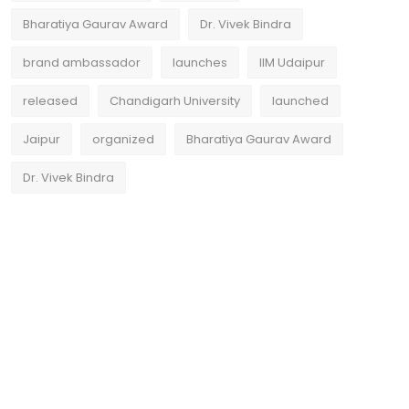
Bharatiya Gaurav Award
Dr. Vivek Bindra
brand ambassador
launches
IIM Udaipur
released
Chandigarh University
launched
Jaipur
organized
Bharatiya Gaurav Award
Dr. Vivek Bindra