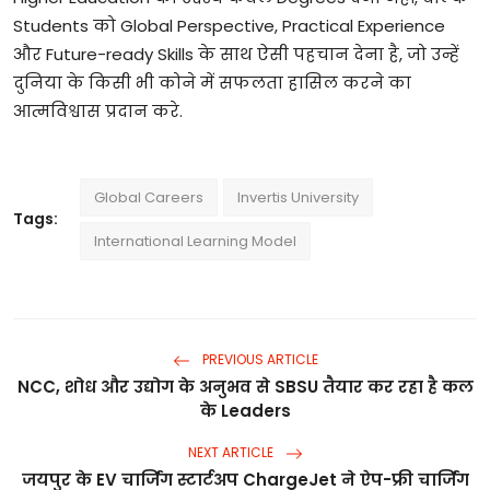
Students
को
Global Perspective, Practical Experience
और
Future-ready Skills
के
साथ
ऐसी
पहचान
देना
है
,
जो
उन्हें
दुनिया
के
किसी
भी
कोने
में
सफलता
हासिल
करने
का
आत्मविश्वास
प्रदान
करे
.
Global Careers
Invertis University
Tags:
International Learning Model
PREVIOUS ARTICLE
NCC, शोध और उद्योग के अनुभव से SBSU तैयार कर रहा है कल
के Leaders
NEXT ARTICLE
जयपुर के EV चार्जिंग स्टार्टअप ChargeJet ने ऐप-फ्री चार्जिंग