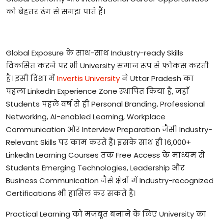
को
बेहतर
ढंग
से
समझ
पाते
हैं।
Global Exposure
के
साथ
-
साथ
Industry-ready Skills
विकसित
करने
पर
भी
University
समान
रूप
से
फोकस
करती
है।
इसी
दिशा
में
Invertis University
ने
Uttar Pradesh
का
पहला
LinkedIn Experience Zone
स्थापित
किया
है
,
जहाँ
Students
पहले
वर्ष
से
ही
Personal Branding, Professional
Networking, AI-enabled Learning, Workplace
Communication
और
Interview Preparation
जैसी
Industry-
Relevant Skills
पर
काम
करते
हैं।
इसके
साथ
ही
16,000+
LinkedIn Learning Courses
तक
Free Access
के
माध्यम
से
Students Emerging Technologies, Leadership
और
Business Communication
जैसे
क्षेत्रों
में
Industry-recognized
Certifications
भी
हासिल
कर
सकते
हैं।
Practical Learning
को
मजबूत
बनाने
के
लिए
University
का