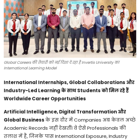
टेक्नोलॉजी
खेल
फैशन
संपादकीय
Global Careers की तैयारी को नई दिशा दे रहा है Invertis University का
बिज़नेस
International Learning Model
International Internships, Global Collaborations
और
Industry-Led Learning
के
साथ
Students
को
मिल
रहे
हैं
Worldwide Career Opportunities
Artificial Intelligence, Digital Transformation
और
Global Business
के
इस
दौर
में
Companies
अब
केवल
अच्छे
Academic Records
नहीं
देखतीं।
वे
ऐसे
Professionals
की
तलाश
में
हैं
,
जिनके
पास
International Exposure, Industry