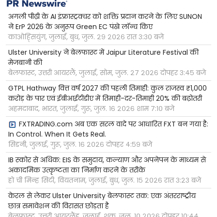
अगली पीढ़ी के AI इंफ्रास्ट्रक्चर को शक्ति प्रदान करने के लिए SUNON
ने ErP 2026 के अनुरूप Green EC पंखे लॉन्च किए
काओह्सियुंग, जुलाई, बुध, जुल. २९ २०२६ रात ३:३० बजे
Ulster University ने बेलफास्ट में Jaipur Literature Festival की
मेजबानी की
बेलफास्ट, उत्तरी आयरलैं, जुलाई, सोम, जुल. २७ २०२६ दोपहर ३:४५ बजे
GTPL Hathway वित्त वर्ष 2027 की पहली तिमाही: कुल राजस्व ₹1,000
करोड़ के पार एवं ईबीआईटीडीए में तिमाही-दर-तिमाही 20% की बढ़ोतरी
अहमदाबाद, भारत, जुलाई, गुरू, जुल. १६ २०२६ शाम ७:१० बजे
FXTRADING.com अब एक सरल वादे पर आधारित FXT बन गया है:
In Control. When It Gets Real.
सिडनी, जुलाई, गुरू, जुल. १६ २०२६ दोपहर ४:५९ बजे
IB स्कोर से अधिक: EIS के समुदाय, कल्याण और अपनेपन के माध्यम से
अकादमिक उत्कृष्टता का निर्माण करने के तरीके
हो ची मिन्ह सिटी, वियतनाम, जुलाई, बुध, जुल. १५ २०२६ रात ३:२३ बजे
केरल से लेकर Ulster University बेलफास्ट तक: एक अंतरराष्ट्रीय
छात्र समावेशन की विरासत छोड़ता है
बेलफास्ट, उत्तरी आयरलैंड, जुलाई, शुक्र, जुल. १० २०२६ दोपहर १०:४४