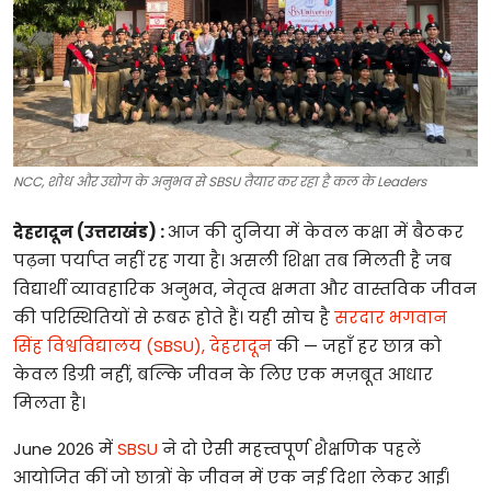
टेक्नोलॉजी
खेल
फैशन
NCC, शोध और उद्योग के अनुभव से SBSU तैयार कर रहा है कल के Leaders
संपादकीय
देहरादून
(
उत्तराखंड
)
:
आज
की
दुनिया
में
केवल
कक्षा
में
बैठकर
बिज़नेस
पढ़ना
पर्याप्त
नहीं
रह
गया
है।
असली
शिक्षा
तब
मिलती
है
जब
विद्यार्थी
व्यावहारिक
अनुभव
,
नेतृत्व
क्षमता
और
वास्तविक
जीवन
की
परिस्थितियों
से
रूबरू
होते
हैं।
यही
सोच
है
सरदार
भगवान
सिंह
विश्वविद्यालय
(SBSU),
देहरादून
की
—
जहाँ
हर
छात्र
को
केवल
डिग्री
नहीं
,
बल्कि
जीवन
के
लिए
एक
मज़बूत
आधार
मिलता
है।
June 2026
में
SBSU
ने
दो
ऐसी
महत्त्वपूर्ण
शैक्षणिक
पहलें
आयोजित
कीं
जो
छात्रों
के
जीवन
में
एक
नई
दिशा
लेकर
आईं।