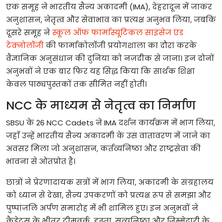
एक
समूह
ने
भारतीय
सैन्य
अकादमी
(IMA),
देहरादून
में
जाकर
अनुशासन
,
नेतृत्व
और
सेवाभाव
का
प्रत्यक्ष
अनुभव
लिया
,
जबकि
दूसरे
समूह
ने
स्कूल
ऑफ
फार्मास्यूटिकल
साइंसेज
एंड
टेक्नोलॉजी
की
फार्माकोलॉजी
प्रयोगशाला
का
दौरा
करके
वैज्ञानिक
अनुसंधान
की
दुनिया
को
नज़दीक
से
जाना।
इन
दोनों
अनुभवों
ने
एक
बार
फिर
यह
सिद्ध
किया
कि
सार्थक
शिक्षा
केवल
पाठ्यपुस्तकों
तक
सीमित
नहीं
होती।
NCC
के
माध्यम
से
नेतृत्व
का
निर्माण
SBSU
के
26 NCC Cadets
ने
IMA
दर्शन
कार्यक्रम
में
भाग
लिया
,
जहाँ
उन्हें
भारतीय
सैन्य
अकादमी
के
उस
वातावरण
में
जाने
का
अवसर
मिला
जो
अनुशासन
,
कर्तव्यनिष्ठा
और
राष्ट्रसेवा
की
भावना
से
ओतप्रोत
है।
छात्रों
ने
प्रेरणादायक
सत्रों
में
भाग
लिया
,
अकादमी
के
संग्रहालय
को
ध्यान
से
देखा
,
सैन्य
उपकरणों
को
प्रत्यक्ष
रूप
से
समझा
और
पुष्पांजलि
अर्पण
समारोह
में
भी
शामिल
हुए।
इन
अनुभवों
ने
कैडेट्स
के
भीतर
टीमवर्क
,
दृढ़ता
,
सत्यनिष्ठा
और
ज़िम्मेदारी
के