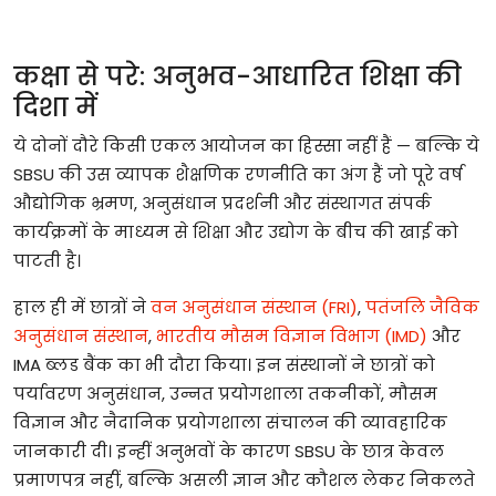
कक्षा
से
परे
:
अनुभव
-
आधारित
शिक्षा
की
दिशा
में
ये
दोनों
दौरे
किसी
एकल
आयोजन
का
हिस्सा
नहीं
हैं
—
बल्कि
ये
SBSU
की
उस
व्यापक
शैक्षणिक
रणनीति
का
अंग
हैं
जो
पूरे
वर्ष
औद्योगिक
भ्रमण
,
अनुसंधान
प्रदर्शनी
और
संस्थागत
संपर्क
कार्यक्रमों
के
माध्यम
से
शिक्षा
और
उद्योग
के
बीच
की
खाई
को
पाटती
है।
हाल
ही
में
छात्रों
ने
वन
अनुसंधान
संस्थान
(FRI)
,
पतंजलि
जैविक
अनुसंधान
संस्थान
,
भारतीय
मौसम
विज्ञान
विभाग
(IMD)
और
IMA
ब्लड
बैंक
का
भी
दौरा
किया।
इन
संस्थानों
ने
छात्रों
को
पर्यावरण
अनुसंधान
,
उन्नत
प्रयोगशाला
तकनीकों
,
मौसम
विज्ञान
और
नैदानिक
प्रयोगशाला
संचालन
की
व्यावहारिक
जानकारी
दी।
इन्हीं
अनुभवों
के
कारण
SBSU
के
छात्र
केवल
प्रमाणपत्र
नहीं
,
बल्कि
असली
ज्ञान
और
कौशल
लेकर
निकलते