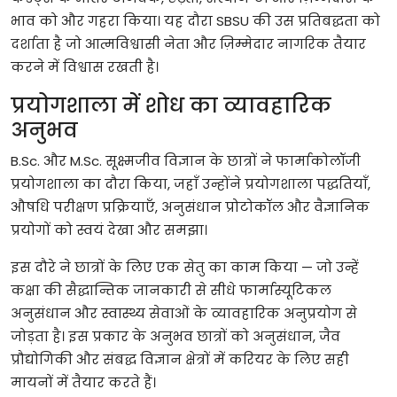
भाव
को
और
गहरा
किया।
यह
दौरा
SBSU
की
उस
प्रतिबद्धता
को
दर्शाता
है
जो
आत्मविश्वासी
नेता
और
ज़िम्मेदार
नागरिक
तैयार
करने
में
विश्वास
रखती
है।
प्रयोगशाला
में
शोध
का
व्यावहारिक
अनुभव
B.Sc.
और
M.Sc.
सूक्ष्मजीव
विज्ञान
के
छात्रों
ने
फार्माकोलॉजी
प्रयोगशाला
का
दौरा
किया
,
जहाँ
उन्होंने
प्रयोगशाला
पद्धतियाँ
,
औषधि
परीक्षण
प्रक्रियाएँ
,
अनुसंधान
प्रोटोकॉल
और
वैज्ञानिक
प्रयोगों
को
स्वयं
देखा
और
समझा।
इस
दौरे
ने
छात्रों
के
लिए
एक
सेतु
का
काम
किया
—
जो
उन्हें
कक्षा
की
सैद्धान्तिक
जानकारी
से
सीधे
फार्मास्यूटिकल
अनुसंधान
और
स्वास्थ्य
सेवाओं
के
व्यावहारिक
अनुप्रयोग
से
जोड़ता
है।
इस
प्रकार
के
अनुभव
छात्रों
को
अनुसंधान
,
जैव
प्रौद्योगिकी
और
संबद्ध
विज्ञान
क्षेत्रों
में
करियर
के
लिए
सही
मायनों
में
तैयार
करते
हैं।