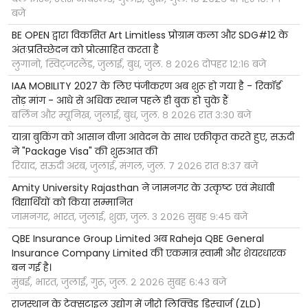
बजे
BE OPEN द्वारा विकसित Art Limitless प्रोग्राम कला और SDG#12 के
अंतःप्रतिच्छेदन को प्रोत्साहित करता है
लुगानो, स्विट्जरलैंड, जुलाई, बुध, जुल. ८ २०२६ दोपहर १२:१६ बजे
IAA MOBILITY 2027 के लिए पंजीकरण अब शुरू हो गया है - रिकॉर्ड
तोड़ मांग - आधे से अधिक स्थान पहले ही बुक हो चुके हैं
बर्लिन और म्यूनिख, जुलाई, बुध, जुल. ८ २०२६ रात ३:३० बजे
यात्रा बुकिंग को आसान वीज़ा आवेदन के साथ एकीकृत करते हुए, सऊदी
ने "Package Visa" की शुरुआत की
रियाद, सऊदी अरब, जुलाई, मंगल, जुल. ७ २०२६ रात ८:३७ बजे
Amity University Rajasthan ने जामनगर के उत्कृष्ट एवं मेधावी
विद्यार्थियों को किया सम्मानित
जामनगर, भारत, जुलाई, शुक्र, जुल. ३ २०२६ सुबह ९:४५ बजे
QBE Insurance Group Limited अब Raheja QBE General
Insurance Company Limited की एकमात्र स्वामी और शेयरधारक
बन गई है।
मुंबई, भारत, जुलाई, गुरू, जुल. २ २०२६ सुबह ६:४३ बजे
राजस्थान के टेक्सटाइल उद्योग में जीरो लिक्विड डिस्चार्ज (ZLD)