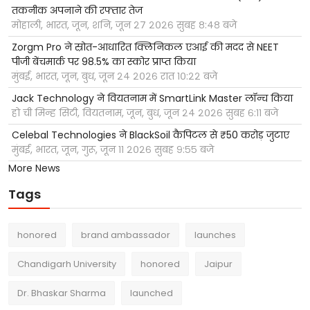
तकनीक अपनाने की रफ्तार तेज
मोहाली, भारत, जून, शनि, जून २७ २०२६ सुबह ८:४८ बजे
Zorgm Pro ने स्रोत-आधारित क्लिनिकल एआई की मदद से NEET
पीजी बेंचमार्क पर 98.5% का स्कोर प्राप्त किया
मुंबई, भारत, जून, बुध, जून २४ २०२६ रात १०:२२ बजे
Jack Technology ने वियतनाम में SmartLink Master लॉन्च किया
हो ची मिन्ह सिटी, वियतनाम, जून, बुध, जून २४ २०२६ सुबह ६:११ बजे
Celebal Technologies ने BlackSoil कैपिटल से ₹50 करोड़ जुटाए
मुंबई, भारत, जून, गुरू, जून ११ २०२६ सुबह ९:५५ बजे
More News
Tags
honored
brand ambassador
launches
Chandigarh University
honored
Jaipur
Dr. Bhaskar Sharma
launched