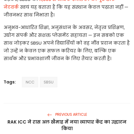
नेटवर्क
स्वयं
यह
बताता
है
कि
यह
संस्थान
केवल
पढ़ाता
नहीं
—
जीवनभर
साथ
निभाता
है।
अनुभव
-
आधारित
शिक्षा
,
अनुसंधान
के
अवसर
,
नेतृत्व
प्रशिक्षण
,
उद्योग
संपर्क
और
सशक्त
प्लेसमेंट
सहायता
—
इन
सबको
एक
साथ
जोड़कर
SBSU
अपने
विद्यार्थियों
को
वह
नींव
प्रदान
करता
है
जो
उन्हें
न
केवल
एक
सफल
करियर
के
लिए
,
बल्कि
एक
सार्थक
और
प्रभावशाली
जीवन
के
लिए
तैयार
करती
है।
Tags:
NCC
SBSU
PREVIOUS ARTICLE
RAK ICC ने रास अल खैमाह में नया व्यापार केंद्र का उद्घाटन
किया