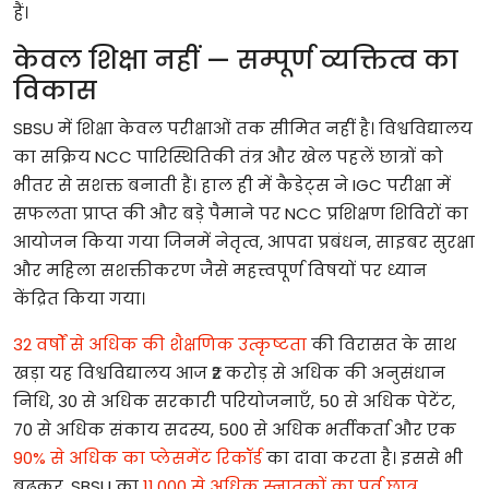
हैं।
केवल
शिक्षा
नहीं
—
सम्पूर्ण
व्यक्तित्व
का
विकास
SBSU
में
शिक्षा
केवल
परीक्षाओं
तक
सीमित
नहीं
है।
विश्वविद्यालय
का
सक्रिय
NCC
पारिस्थितिकी
तंत्र
और
खेल
पहलें
छात्रों
को
भीतर
से
सशक्त
बनाती
हैं।
हाल
ही
में
कैडेट्स
ने
IGC
परीक्षा
में
सफलता
प्राप्त
की
और
बड़े
पैमाने
पर
NCC
प्रशिक्षण
शिविरों
का
आयोजन
किया
गया
जिनमें
नेतृत्व
,
आपदा
प्रबंधन
,
साइबर
सुरक्षा
और
महिला
सशक्तीकरण
जैसे
महत्त्वपूर्ण
विषयों
पर
ध्यान
केंद्रित
किया
गया।
32
वर्षों
से
अधिक
की
शैक्षणिक
उत्कृष्टता
की
विरासत
के
साथ
खड़ा
यह
विश्वविद्यालय
आज
₹2
करोड़
से
अधिक
की
अनुसंधान
निधि
, 30
से
अधिक
सरकारी
परियोजनाएँ
, 50
से
अधिक
पेटेंट
,
70
से
अधिक
संकाय
सदस्य
, 500
से
अधिक
भर्तीकर्ता
और
एक
90%
से
अधिक
का
प्लेसमेंट
रिकॉर्ड
का
दावा
करता
है।
इससे
भी
बढ़कर
, SBSU
का
11,000
से
अधिक
स्नातकों
का
पूर्व
छात्र