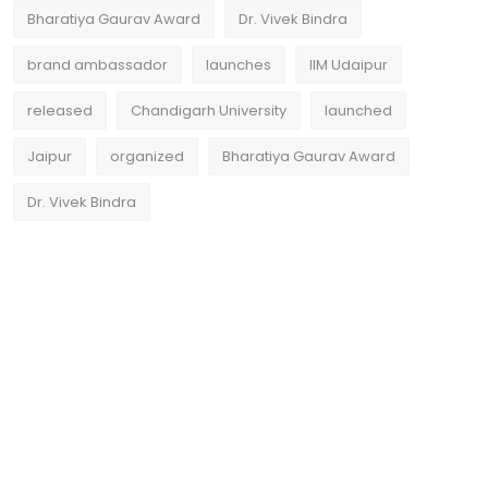
Bharatiya Gaurav Award
Dr. Vivek Bindra
brand ambassador
launches
IIM Udaipur
released
Chandigarh University
launched
Jaipur
organized
Bharatiya Gaurav Award
Dr. Vivek Bindra