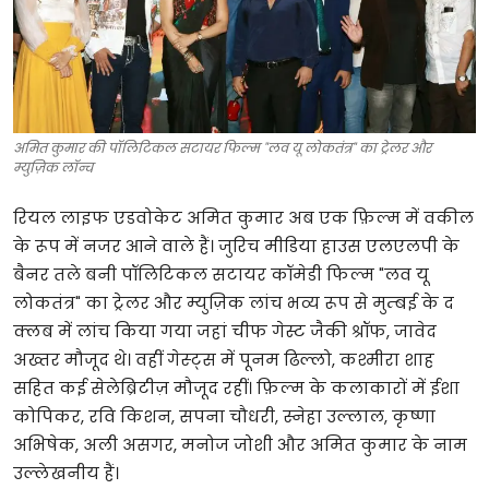
टेक्नोलॉजी
खेल
फैशन
अमित कुमार की पॉलिटिकल सटायर फिल्म "लव यू लोकतंत्र" का ट्रेलर और
म्युज़िक लॉन्च
संपादकीय
रियल लाइफ एडवोकेट अमित कुमार अब एक फ़िल्म में वकील
बिज़नेस
के रूप में नजर आने वाले हैं। जुरिच मीडिया हाउस एलएलपी के
बैनर तले बनी पॉलिटिकल सटायर कॉमेडी फिल्म "लव यू
लोकतंत्र" का ट्रेलर और म्युज़िक लांच भव्य रूप से मुम्बई के द
क्लब में लांच किया गया जहां चीफ गेस्ट जैकी श्रॉफ, जावेद
अख्तर मौजूद थे। वहीं गेस्ट्स में पूनम ढिल्लो, कश्मीरा शाह
सहित कई सेलेब्रिटीज़ मौजूद रहीं। फ़िल्म के कलाकारों में ईशा
कोपिकर, रवि किशन, सपना चौधरी, स्नेहा उल्लाल, कृष्णा
अभिषेक, अली असगर, मनोज जोशी और अमित कुमार के नाम
उल्लेखनीय हैं।