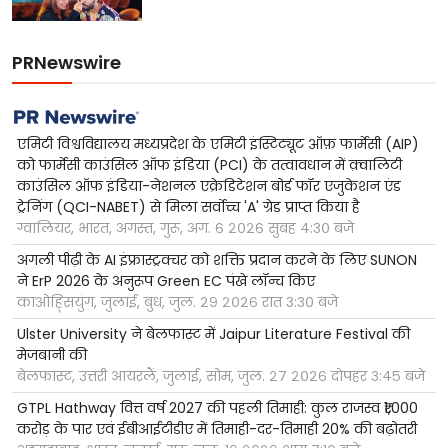
PRNewswire
एमिटी विश्वविद्यालय मध्यप्रदेश के एमिटी इंस्टिट्यूट ऑफ़ फार्मेसी (AIP)
को फार्मेसी काउंसिल ऑफ इंडिया (PCI) के तत्वावधान में क़्वालिटी
काउंसिल ऑफ इंडिया-नेशनल एक्रेडिटेशन बोर्ड फॉर एजुकेशन एंड
ट्रेनिंग (QCI-NABET) से मिला सर्वोच्च 'A' ग्रेड प्राप्त किया है
ग्वालियर, भारत, अगस्त, गुरू, अग. ६ २०२६ सुबह ४:३० बजे
अगली पीढ़ी के AI इंफ्रास्ट्रक्चर को शक्ति प्रदान करने के लिए SUNON
ने ErP 2026 के अनुरूप Green EC पंखे लॉन्च किए
काओह्सियुंग, जुलाई, बुध, जुल. २९ २०२६ रात ३:३० बजे
Ulster University ने बेलफास्ट में Jaipur Literature Festival की
मेजबानी की
बेलफास्ट, उत्तरी आयरलैं, जुलाई, सोम, जुल. २७ २०२६ दोपहर ३:४५ बजे
GTPL Hathway वित्त वर्ष 2027 की पहली तिमाही: कुल राजस्व ₹1,000
करोड़ के पार एवं ईबीआईटीडीए में तिमाही-दर-तिमाही 20% की बढ़ोतरी