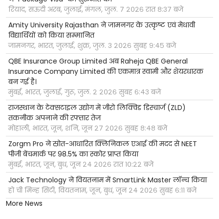
रियाद, सऊदी अरब, जुलाई, मंगल, जुल. ७ २०२६ रात ८:३७ बजे
Amity University Rajasthan ने जामनगर के उत्कृष्ट एवं मेधावी
विद्यार्थियों को किया सम्मानित
जामनगर, भारत, जुलाई, शुक्र, जुल. ३ २०२६ सुबह ९:४५ बजे
QBE Insurance Group Limited अब Raheja QBE General
Insurance Company Limited की एकमात्र स्वामी और शेयरधारक
बन गई है।
मुंबई, भारत, जुलाई, गुरू, जुल. २ २०२६ सुबह ६:४३ बजे
राजस्थान के टेक्सटाइल उद्योग में जीरो लिक्विड डिस्चार्ज (ZLD)
तकनीक अपनाने की रफ्तार तेज
मोहाली, भारत, जून, शनि, जून २७ २०२६ सुबह ८:४८ बजे
Zorgm Pro ने स्रोत-आधारित क्लिनिकल एआई की मदद से NEET
पीजी बेंचमार्क पर 98.5% का स्कोर प्राप्त किया
मुंबई, भारत, जून, बुध, जून २४ २०२६ रात १०:२२ बजे
Jack Technology ने वियतनाम में SmartLink Master लॉन्च किया
हो ची मिन्ह सिटी, वियतनाम, जून, बुध, जून २४ २०२६ सुबह ६:११ बजे
More News