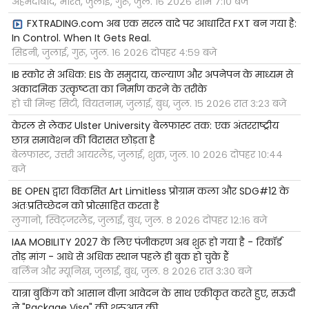
अहमदाबाद, भारत, जुलाई, गुरू, जुल. १६ २०२६ शाम ७:१० बजे
FXTRADING.com अब एक सरल वादे पर आधारित FXT बन गया है:
In Control. When It Gets Real.
सिडनी, जुलाई, गुरू, जुल. १६ २०२६ दोपहर ४:५९ बजे
IB स्कोर से अधिक: EIS के समुदाय, कल्याण और अपनेपन के माध्यम से
अकादमिक उत्कृष्टता का निर्माण करने के तरीके
हो ची मिन्ह सिटी, वियतनाम, जुलाई, बुध, जुल. १५ २०२६ रात ३:२३ बजे
केरल से लेकर Ulster University बेलफास्ट तक: एक अंतरराष्ट्रीय
छात्र समावेशन की विरासत छोड़ता है
बेलफास्ट, उत्तरी आयरलैंड, जुलाई, शुक्र, जुल. १० २०२६ दोपहर १०:४४
बजे
BE OPEN द्वारा विकसित Art Limitless प्रोग्राम कला और SDG#12 के
अंतःप्रतिच्छेदन को प्रोत्साहित करता है
लुगानो, स्विट्जरलैंड, जुलाई, बुध, जुल. ८ २०२६ दोपहर १२:१६ बजे
IAA MOBILITY 2027 के लिए पंजीकरण अब शुरू हो गया है - रिकॉर्ड
तोड़ मांग - आधे से अधिक स्थान पहले ही बुक हो चुके हैं
बर्लिन और म्यूनिख, जुलाई, बुध, जुल. ८ २०२६ रात ३:३० बजे
यात्रा बुकिंग को आसान वीज़ा आवेदन के साथ एकीकृत करते हुए, सऊदी
ने "Package Visa" की शुरुआत की