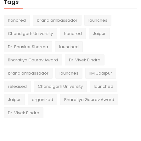
Tags
honored
brand ambassador
launches
Chandigarh University
honored
Jaipur
Dr. Bhaskar Sharma
launched
Bharatiya Gaurav Award
Dr. Vivek Bindra
brand ambassador
launches
IIM Udaipur
released
Chandigarh University
launched
Jaipur
organized
Bharatiya Gaurav Award
Dr. Vivek Bindra