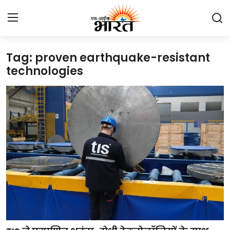
Tag: proven earthquake-resistant
Home
technologies
प्रेस रिलीज़
देश
राजस्थान
लाइफस्टाइल
Contact
मनोरंजन