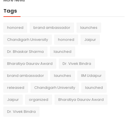
Tags
honored
brand ambassador
launches
Chandigarh University
honored
Jaipur
Dr. Bhaskar Sharma
launched
Bharatiya Gaurav Award
Dr. Vivek Bindra
brand ambassador
launches
IIM Udaipur
released
Chandigarh University
launched
Jaipur
organized
Bharatiya Gaurav Award
Dr. Vivek Bindra