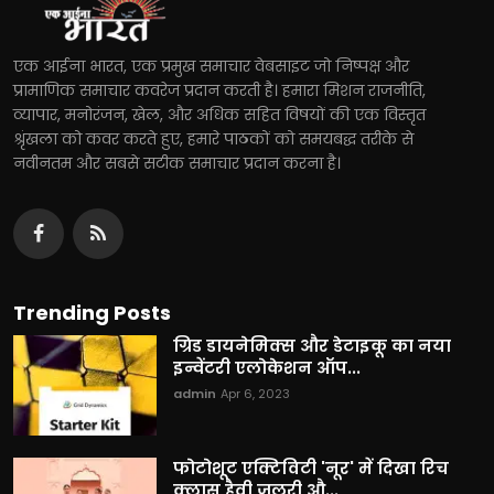
एक आईना भारत, एक प्रमुख समाचार वेबसाइट जो निष्पक्ष और
प्रामाणिक समाचार कवरेज प्रदान करती है। हमारा मिशन राजनीति,
व्यापार, मनोरंजन, खेल, और अधिक सहित विषयों की एक विस्तृत
श्रृंखला को कवर करते हुए, हमारे पाठकों को समयबद्ध तरीके से
नवीनतम और सबसे सटीक समाचार प्रदान करना है।
Trending Posts
ग्रिड डायनेमिक्स और डेटाइकू का नया
इन्वेंटरी एलोकेशन ऑप...
admin
Apr 6, 2023
फोटोशूट एक्टिविटी 'नूर' में दिखा रिच
क्लास हैवी जूलरी औ...