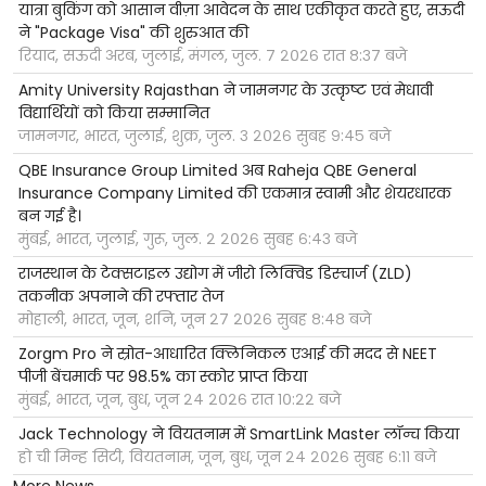
यात्रा बुकिंग को आसान वीज़ा आवेदन के साथ एकीकृत करते हुए, सऊदी
ने "Package Visa" की शुरुआत की
रियाद, सऊदी अरब, जुलाई, मंगल, जुल. ७ २०२६ रात ८:३७ बजे
Amity University Rajasthan ने जामनगर के उत्कृष्ट एवं मेधावी
विद्यार्थियों को किया सम्मानित
जामनगर, भारत, जुलाई, शुक्र, जुल. ३ २०२६ सुबह ९:४५ बजे
QBE Insurance Group Limited अब Raheja QBE General
Insurance Company Limited की एकमात्र स्वामी और शेयरधारक
बन गई है।
मुंबई, भारत, जुलाई, गुरू, जुल. २ २०२६ सुबह ६:४३ बजे
राजस्थान के टेक्सटाइल उद्योग में जीरो लिक्विड डिस्चार्ज (ZLD)
तकनीक अपनाने की रफ्तार तेज
मोहाली, भारत, जून, शनि, जून २७ २०२६ सुबह ८:४८ बजे
Zorgm Pro ने स्रोत-आधारित क्लिनिकल एआई की मदद से NEET
पीजी बेंचमार्क पर 98.5% का स्कोर प्राप्त किया
मुंबई, भारत, जून, बुध, जून २४ २०२६ रात १०:२२ बजे
Jack Technology ने वियतनाम में SmartLink Master लॉन्च किया
हो ची मिन्ह सिटी, वियतनाम, जून, बुध, जून २४ २०२६ सुबह ६:११ बजे
More News