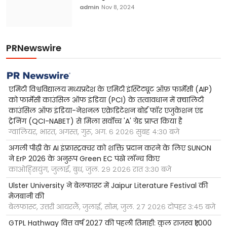
admin
Nov 8, 2024
PRNewswire
एमिटी विश्वविद्यालय मध्यप्रदेश के एमिटी इंस्टिट्यूट ऑफ़ फार्मेसी (AIP)
को फार्मेसी काउंसिल ऑफ इंडिया (PCI) के तत्वावधान में क़्वालिटी
काउंसिल ऑफ इंडिया-नेशनल एक्रेडिटेशन बोर्ड फॉर एजुकेशन एंड
ट्रेनिंग (QCI-NABET) से मिला सर्वोच्च 'A' ग्रेड प्राप्त किया है
ग्वालियर, भारत, अगस्त, गुरू, अग. ६ २०२६ सुबह ४:३० बजे
अगली पीढ़ी के AI इंफ्रास्ट्रक्चर को शक्ति प्रदान करने के लिए SUNON
ने ErP 2026 के अनुरूप Green EC पंखे लॉन्च किए
काओह्सियुंग, जुलाई, बुध, जुल. २९ २०२६ रात ३:३० बजे
Ulster University ने बेलफास्ट में Jaipur Literature Festival की
मेजबानी की
बेलफास्ट, उत्तरी आयरलैं, जुलाई, सोम, जुल. २७ २०२६ दोपहर ३:४५ बजे
GTPL Hathway वित्त वर्ष 2027 की पहली तिमाही: कुल राजस्व ₹1,000