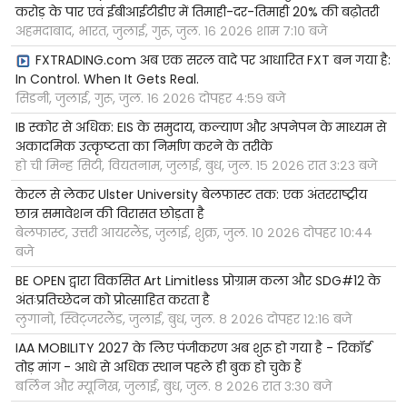
करोड़ के पार एवं ईबीआईटीडीए में तिमाही-दर-तिमाही 20% की बढ़ोतरी
अहमदाबाद, भारत, जुलाई, गुरू, जुल. १६ २०२६ शाम ७:१० बजे
FXTRADING.com अब एक सरल वादे पर आधारित FXT बन गया है:
In Control. When It Gets Real.
सिडनी, जुलाई, गुरू, जुल. १६ २०२६ दोपहर ४:५९ बजे
IB स्कोर से अधिक: EIS के समुदाय, कल्याण और अपनेपन के माध्यम से
अकादमिक उत्कृष्टता का निर्माण करने के तरीके
हो ची मिन्ह सिटी, वियतनाम, जुलाई, बुध, जुल. १५ २०२६ रात ३:२३ बजे
केरल से लेकर Ulster University बेलफास्ट तक: एक अंतरराष्ट्रीय
छात्र समावेशन की विरासत छोड़ता है
बेलफास्ट, उत्तरी आयरलैंड, जुलाई, शुक्र, जुल. १० २०२६ दोपहर १०:४४
बजे
BE OPEN द्वारा विकसित Art Limitless प्रोग्राम कला और SDG#12 के
अंतःप्रतिच्छेदन को प्रोत्साहित करता है
लुगानो, स्विट्जरलैंड, जुलाई, बुध, जुल. ८ २०२६ दोपहर १२:१६ बजे
IAA MOBILITY 2027 के लिए पंजीकरण अब शुरू हो गया है - रिकॉर्ड
तोड़ मांग - आधे से अधिक स्थान पहले ही बुक हो चुके हैं
बर्लिन और म्यूनिख, जुलाई, बुध, जुल. ८ २०२६ रात ३:३० बजे