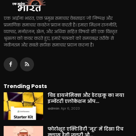
एक आईना भारत, एक प्रमुख समाचार वेबसाइट जो निष्पक्ष और
प्रामाणिक समाचार कवरेज प्रदान करती है। हमारा मिशन राजनीति,
व्यापार, मनोरंजन, खेल, और अधिक सहित विषयों की एक विस्तृत
श्रृंखला को कवर करते हुए, हमारे पाठकों को समयबद्ध तरीके से
नवीनतम और सबसे सटीक समाचार प्रदान करना है।
Trending Posts
ग्रिड डायनेमिक्स और डेटाइकू का नया
इन्वेंटरी एलोकेशन ऑप...
admin
Apr 6, 2023
फोटोशूट एक्टिविटी 'नूर' में दिखा रिच
क्लास हैवी जूलरी औ...