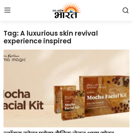
Tag: A luxurious skin revival
Home
experience inspired
प्रेस रिलीज़
देश
राजस्थान
लाइफस्टाइल
Contact
मनोरंजन