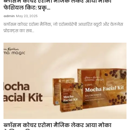
ब्लॉसम कोचर एरोमा मैजिक लेकर आया मोका
टेक्नोलॉजी
फेशियल किट: प्रकृ...
admin
May 23, 2025
खेल
ब्लॉसम कोचर एरोमा मैजिक, जो एरोमाथेरेपी आधारित ब्यूटी और वेलनेस
प्रोडक्ट्स का सब...
फैशन
संपादकीय
बिज़नेस
ब्लॉसम कोचर एरोमा मैजिक लेकर आया मोका