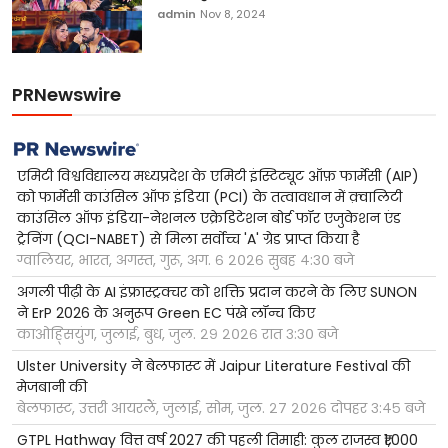
admin
Nov 8, 2024
PRNewswire
एमिटी विश्वविद्यालय मध्यप्रदेश के एमिटी इंस्टिट्यूट ऑफ़ फार्मेसी (AIP)
को फार्मेसी काउंसिल ऑफ इंडिया (PCI) के तत्वावधान में क़्वालिटी
काउंसिल ऑफ इंडिया-नेशनल एक्रेडिटेशन बोर्ड फॉर एजुकेशन एंड
ट्रेनिंग (QCI-NABET) से मिला सर्वोच्च 'A' ग्रेड प्राप्त किया है
ग्वालियर, भारत, अगस्त, गुरू, अग. ६ २०२६ सुबह ४:३० बजे
अगली पीढ़ी के AI इंफ्रास्ट्रक्चर को शक्ति प्रदान करने के लिए SUNON
ने ErP 2026 के अनुरूप Green EC पंखे लॉन्च किए
काओह्सियुंग, जुलाई, बुध, जुल. २९ २०२६ रात ३:३० बजे
Ulster University ने बेलफास्ट में Jaipur Literature Festival की
मेजबानी की
बेलफास्ट, उत्तरी आयरलैं, जुलाई, सोम, जुल. २७ २०२६ दोपहर ३:४५ बजे
GTPL Hathway वित्त वर्ष 2027 की पहली तिमाही: कुल राजस्व ₹1,000