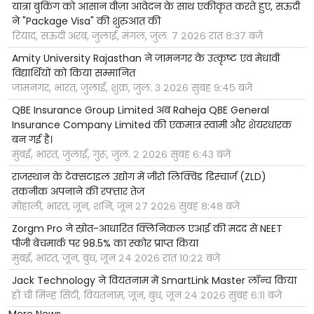
यात्रा बुकिंग को आसान वीज़ा आवेदन के साथ एकीकृत करते हुए, सऊदी
ने "Package Visa" की शुरुआत की
रियाद, सऊदी अरब, जुलाई, मंगल, जुल. ७ २०२६ रात ८:३७ बजे
Amity University Rajasthan ने जामनगर के उत्कृष्ट एवं मेधावी
विद्यार्थियों को किया सम्मानित
जामनगर, भारत, जुलाई, शुक्र, जुल. ३ २०२६ सुबह ९:४५ बजे
QBE Insurance Group Limited अब Raheja QBE General
Insurance Company Limited की एकमात्र स्वामी और शेयरधारक
बन गई है।
मुंबई, भारत, जुलाई, गुरू, जुल. २ २०२६ सुबह ६:४३ बजे
राजस्थान के टेक्सटाइल उद्योग में जीरो लिक्विड डिस्चार्ज (ZLD)
तकनीक अपनाने की रफ्तार तेज
मोहाली, भारत, जून, शनि, जून २७ २०२६ सुबह ८:४८ बजे
Zorgm Pro ने स्रोत-आधारित क्लिनिकल एआई की मदद से NEET
पीजी बेंचमार्क पर 98.5% का स्कोर प्राप्त किया
मुंबई, भारत, जून, बुध, जून २४ २०२६ रात १०:२२ बजे
Jack Technology ने वियतनाम में SmartLink Master लॉन्च किया
हो ची मिन्ह सिटी, वियतनाम, जून, बुध, जून २४ २०२६ सुबह ६:११ बजे
More News