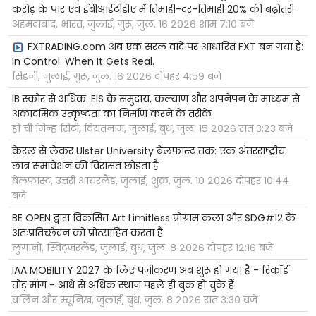
करोड़ के पार एवं ईबीआईटीडीए में तिमाही-दर-तिमाही 20% की बढ़ोतरी
अहमदाबाद, भारत, जुलाई, गुरू, जुल. १६ २०२६ शाम ७:१० बजे
FXTRADING.com अब एक सरल वादे पर आधारित FXT बन गया है:
In Control. When It Gets Real.
सिडनी, जुलाई, गुरू, जुल. १६ २०२६ दोपहर ४:५९ बजे
IB स्कोर से अधिक: EIS के समुदाय, कल्याण और अपनेपन के माध्यम से
अकादमिक उत्कृष्टता का निर्माण करने के तरीके
हो ची मिन्ह सिटी, वियतनाम, जुलाई, बुध, जुल. १५ २०२६ रात ३:२३ बजे
केरल से लेकर Ulster University बेलफास्ट तक: एक अंतरराष्ट्रीय
छात्र समावेशन की विरासत छोड़ता है
बेलफास्ट, उत्तरी आयरलैंड, जुलाई, शुक्र, जुल. १० २०२६ दोपहर १०:४४
बजे
BE OPEN द्वारा विकसित Art Limitless प्रोग्राम कला और SDG#12 के
अंतःप्रतिच्छेदन को प्रोत्साहित करता है
लुगानो, स्विट्जरलैंड, जुलाई, बुध, जुल. ८ २०२६ दोपहर १२:१६ बजे
IAA MOBILITY 2027 के लिए पंजीकरण अब शुरू हो गया है - रिकॉर्ड
तोड़ मांग - आधे से अधिक स्थान पहले ही बुक हो चुके हैं
बर्लिन और म्यूनिख, जुलाई, बुध, जुल. ८ २०२६ रात ३:३० बजे