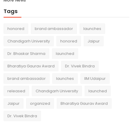
Tags
honored
brand ambassador
launches
Chandigarh University
honored
Jaipur
Dr. Bhaskar Sharma
launched
Bharatiya Gaurav Award
Dr. Vivek Bindra
brand ambassador
launches
IIM Udaipur
released
Chandigarh University
launched
Jaipur
organized
Bharatiya Gaurav Award
Dr. Vivek Bindra