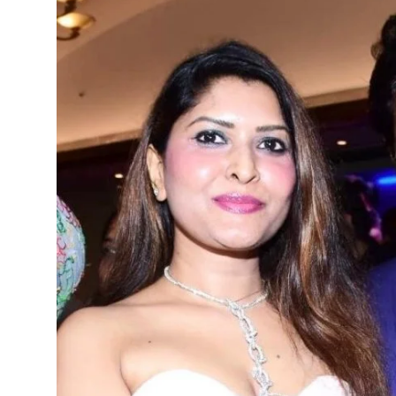
टेक्नोलॉजी
खेल
फैशन
संपादकीय
बिज़नेस