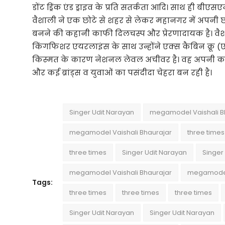
डोंट ड्रिंक एंड ड्राइव के प्रति सतर्कता आदि। साथ ही बीएस
वैशाली ने एक छोटे से शहर से लेकर महानगर में अपनी 
बनने की कहानी काफी दिलचस्प और प्रेरणादायक है। वैशाल
किंगफिशर एयरलाइंस के साथ उन्होंने एक्स कैबिन क्रू 
किस्मत के कारण नेशनल लेवल अचीवर है। वह अपनी कड़
और कई ब्रांड्स व युवाओं का पसंदीदा चेहरा बन रही है।
Singer Udit Narayan
megamodel Vaishali B
megamodel Vaishali Bhaurajar
three times
three times
Singer Udit Narayan
Singer
megamodel Vaishali Bhaurajar
megamodel 
Tags:
three times
three times
three times
Singer Udit Narayan
Singer Udit Narayan