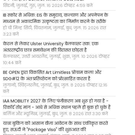
सिडनी, जुलाई, गुरू, जुल. १६ २०२६ दोपहर ४:५९ बजे
IB स्कोर से अधिक: EIS के समुदाय, कल्याण और अपनेपन के
माध्यम से अकादमिक उत्कृष्टता का निर्माण करने के तरीके
हो ची मिन्ह सिटी, वियतनाम, जुलाई, बुध, जुल. १५ २०२६ रात
३:२३ बजे
केरल से लेकर Ulster University बेलफास्ट तक: एक
अंतरराष्ट्रीय छात्र समावेशन की विरासत छोड़ता है
बेलफास्ट, उत्तरी आयरलैंड, जुलाई, शुक्र, जुल. १० २०२६ दोपहर
१०:४४ बजे
BE OPEN द्वारा विकसित Art Limitless प्रोग्राम कला और
SDG#12 के अंतःप्रतिच्छेदन को प्रोत्साहित करता है
लुगानो, स्विट्जरलैंड, जुलाई, बुध, जुल. ८ २०२६ दोपहर १२:१६
बजे
IAA MOBILITY 2027 के लिए पंजीकरण अब शुरू हो गया है -
रिकॉर्ड तोड़ मांग - आधे से अधिक स्थान पहले ही बुक हो चुके हैं
बर्लिन और म्यूनिख, जुलाई, बुध, जुल. ८ २०२६ रात ३:३० बजे
यात्रा बुकिंग को आसान वीज़ा आवेदन के साथ एकीकृत करते
हुए, सऊदी ने "Package Visa" की शुरुआत की