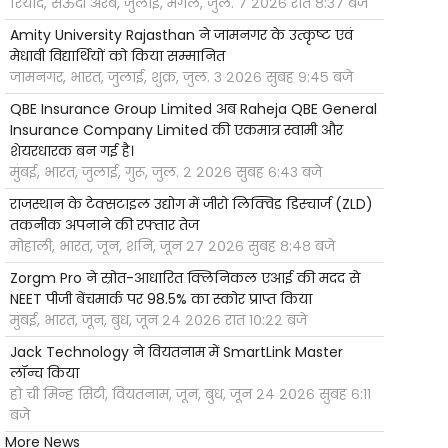
रियाद, सऊदी अरब, जुलाई, मंगल, जुल. ७ २०२६ रात ८:३७ बजे
Amity University Rajasthan ने जामनगर के उत्कृष्ट एवं
मेधावी विद्यार्थियों को किया सम्मानित
जामनगर, भारत, जुलाई, शुक्र, जुल. ३ २०२६ सुबह ९:४५ बजे
QBE Insurance Group Limited अब Raheja QBE General
Insurance Company Limited की एकमात्र स्वामी और
शेयरधारक बन गई है।
मुंबई, भारत, जुलाई, गुरू, जुल. २ २०२६ सुबह ६:४३ बजे
राजस्थान के टेक्सटाइल उद्योग में जीरो लिक्विड डिस्चार्ज (ZLD)
तकनीक अपनाने की रफ्तार तेज
मोहाली, भारत, जून, शनि, जून २७ २०२६ सुबह ८:४८ बजे
Zorgm Pro ने स्रोत-आधारित क्लिनिकल एआई की मदद से
NEET पीजी बेंचमार्क पर 98.5% का स्कोर प्राप्त किया
मुंबई, भारत, जून, बुध, जून २४ २०२६ रात १०:२२ बजे
Jack Technology ने वियतनाम में SmartLink Master
लॉन्च किया
हो ची मिन्ह सिटी, वियतनाम, जून, बुध, जून २४ २०२६ सुबह ६:११
बजे
More News