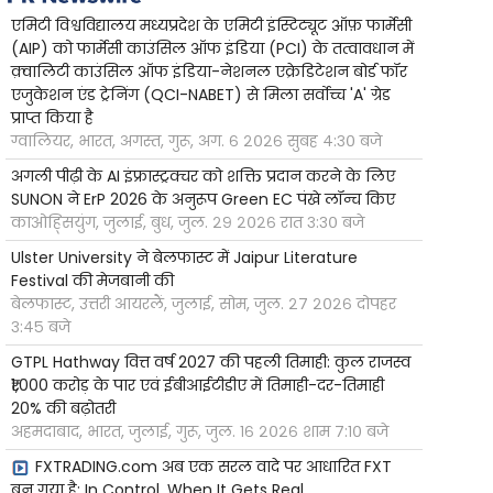
एमिटी विश्वविद्यालय मध्यप्रदेश के एमिटी इंस्टिट्यूट ऑफ़ फार्मेसी
(AIP) को फार्मेसी काउंसिल ऑफ इंडिया (PCI) के तत्वावधान में
क़्वालिटी काउंसिल ऑफ इंडिया-नेशनल एक्रेडिटेशन बोर्ड फॉर
एजुकेशन एंड ट्रेनिंग (QCI-NABET) से मिला सर्वोच्च 'A' ग्रेड
प्राप्त किया है
ग्वालियर, भारत, अगस्त, गुरू, अग. ६ २०२६ सुबह ४:३० बजे
अगली पीढ़ी के AI इंफ्रास्ट्रक्चर को शक्ति प्रदान करने के लिए
SUNON ने ErP 2026 के अनुरूप Green EC पंखे लॉन्च किए
काओह्सियुंग, जुलाई, बुध, जुल. २९ २०२६ रात ३:३० बजे
Ulster University ने बेलफास्ट में Jaipur Literature
Festival की मेजबानी की
बेलफास्ट, उत्तरी आयरलैं, जुलाई, सोम, जुल. २७ २०२६ दोपहर
३:४५ बजे
GTPL Hathway वित्त वर्ष 2027 की पहली तिमाही: कुल राजस्व
₹1,000 करोड़ के पार एवं ईबीआईटीडीए में तिमाही-दर-तिमाही
20% की बढ़ोतरी
अहमदाबाद, भारत, जुलाई, गुरू, जुल. १६ २०२६ शाम ७:१० बजे
FXTRADING.com अब एक सरल वादे पर आधारित FXT
बन गया है: In Control. When It Gets Real.