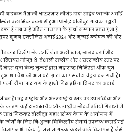
त नारायण
ी आइकन वैशाली भाऊरज़ार लीजेंड दादा साहेब फाल्के अवॉर्ड
्थित क्लासिक क्लब में हुआ। प्रसिद्ध बॉलीवुड गायक पद्मश्री
ा है जब उन्हें उदित नारायण के हाथों सम्मान प्राप्त हुआ है।
 सुपर ह्यूमन एक्सीलेंस अवार्ड 2024 और मुम्बई ग्लोबल की ओर
, संगीतकार दिलीप सेन, अभिनेता अली खान, सानंद वर्मा और
ियत मौजूद थे। वैशाली राष्ट्रीय और अंतरराष्ट्रीय स्तर पर
ेहरू युवा केन्द्र मुम्बई द्वारा महाराष्ट्र मिनिस्ट्री ऑफ युथ
ाप्त हुआ था। वैशाली आज बड़ी ब्रांडो का पसंदीदा चेहरा बन गयी है।
पत्नी दीपा नारायण के हाथों मिस इंडिया विनर का अवार्ड
े का है। वह राष्ट्रीय और अंतरराष्ट्रीय स्तर पर उपलब्धियां और
े कारण कई राज्यस्तरीय और राष्ट्रीय सौंदर्य प्रतियोगिताओं में
 साथ मिलकर बॉलीवुड महाआरोग्य कैम्प के आयोजन में
े लोगों के लिए निःशुल्क चिकित्सीय सेवायें उपलब्ध कराई गई
के विज्ञापन भी किये हैं। जन जागरूक करने वाले विज्ञापन हैं जैसे