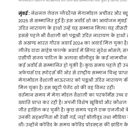
मेगामॉडल वैशाली भाऊरजार को तीन बार सम्मानित कर चुके हैं सिंगर उदि
मुंबई :
नेशनल लेवल ग्लैडरैग्स मेगामॉडल अचीवर और ब्यूट
2025 से सम्मानित हुई हैं। इस अवॉर्ड शो का आयोजन मुंबई स
उदित नारायण के हाथों उन्हें यह सम्मान मिला। यह तीसरी दफ
इससे पहले भी वैशाली को पद्मश्री उदित नारायण के हाथों
से अखण्ड भारत गौरव अवार्ड 2024 का अवार्ड मिल चुका है।
लीजेंड दादा साहेब फाल्के अवार्ड में सिंगर सुदेश भोसले
एसीपी संजय पाटिल के अलावा बॉलीवुड के कई नामचीन शख्स
कई अवॉर्ड से सम्मानित हो चुकी है। कुछ समय पहले ही उन्हें न
अफेयर्स एंड स्पोर्ट्स की ओर से राष्ट्रीय सम्मान चिन्ह प्र
मेगामॉडल वैशाली भाऊरज़ार को पद्मश्री उदित नारायण की 
मिल चुका है। इस ब्यूटी पेजेंट शो की वह विनर रही।
वर्तमान समय में मेगा मॉडल वैशाली का परफॉर्मेंस उच्च दर्ज
ख्याति प्राप्त कर रही हैं। अपनी विशेष खूबियों और कौशल क
जीत हासिल कर चुकी है। कुछ समय पहले एक एनजीओ के
उनकी सहभागिता भी देखी गई, जहाँ बॉलीवुड तथा मीडिया क
थी। उन्होंने कोविड के समय कोविड प्रोडक्ट्स की ब्रांडिंग 