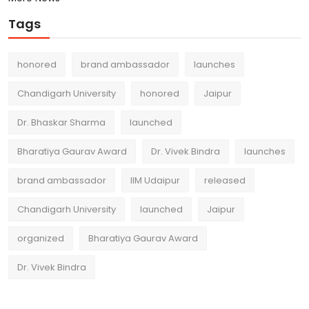
Tags
honored
brand ambassador
launches
Chandigarh University
honored
Jaipur
Dr. Bhaskar Sharma
launched
Bharatiya Gaurav Award
Dr. Vivek Bindra
launches
brand ambassador
IIM Udaipur
released
Chandigarh University
launched
Jaipur
organized
Bharatiya Gaurav Award
Dr. Vivek Bindra