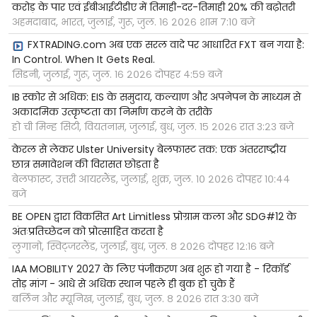
करोड़ के पार एवं ईबीआईटीडीए में तिमाही-दर-तिमाही 20% की बढ़ोतरी
अहमदाबाद, भारत, जुलाई, गुरू, जुल. १६ २०२६ शाम ७:१० बजे
FXTRADING.com अब एक सरल वादे पर आधारित FXT बन गया है:
In Control. When It Gets Real.
सिडनी, जुलाई, गुरू, जुल. १६ २०२६ दोपहर ४:५९ बजे
IB स्कोर से अधिक: EIS के समुदाय, कल्याण और अपनेपन के माध्यम से
अकादमिक उत्कृष्टता का निर्माण करने के तरीके
हो ची मिन्ह सिटी, वियतनाम, जुलाई, बुध, जुल. १५ २०२६ रात ३:२३ बजे
केरल से लेकर Ulster University बेलफास्ट तक: एक अंतरराष्ट्रीय
छात्र समावेशन की विरासत छोड़ता है
बेलफास्ट, उत्तरी आयरलैंड, जुलाई, शुक्र, जुल. १० २०२६ दोपहर १०:४४
बजे
BE OPEN द्वारा विकसित Art Limitless प्रोग्राम कला और SDG#12 के
अंतःप्रतिच्छेदन को प्रोत्साहित करता है
लुगानो, स्विट्जरलैंड, जुलाई, बुध, जुल. ८ २०२६ दोपहर १२:१६ बजे
IAA MOBILITY 2027 के लिए पंजीकरण अब शुरू हो गया है - रिकॉर्ड
तोड़ मांग - आधे से अधिक स्थान पहले ही बुक हो चुके हैं
बर्लिन और म्यूनिख, जुलाई, बुध, जुल. ८ २०२६ रात ३:३० बजे