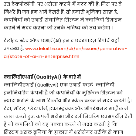
उस टेक्नोलॉजी पर भरोसा करने में मदद की है, जिस पर वे
निर्भर हैं। जब हम आगे देखते हैं, तो हमारी भूमिका साफ़ है,
कंपनियों को एआई-संचालित सिस्टम में क्वालिटी डिज़ाइन
करने में मदद करना जो उनके भविष्य को तय करेगा ।
डेलॉइट स्टेट ऑफ़ एआई (AI) इन द एंटरप्राइज़ रिपोर्ट यहाँ
उपलब्ध है:
www.deloitte.com/uk/en/issues/generative-
ai/state-of-ai-in-enterprise.html
क्वालिटीएआई (QualityAI) के बारे में
क्वालिटीएआई (QualityAI) एक एआई-फर्स्ट क्वालिटी
इंजीनियरिंग कंपनी है जो कंपनियों के मुश्किल सिस्टम को
ज़्यादा भरोसे के साथ डिप्लॉय और स्केल करने में मदद करती है।
डेटा, मॉडल, प्लेटफॉर्म, इंफ्रास्ट्रक्चर और ऑपरेशनल माहौल में
काम करते हुए, कंपनी भरोसा और इंजीनियरिंग एक्सपर्टीज़ देती
है जो कंपनियों को यह पक्का करने में मदद करती है कि
सिस्टम असल दुनिया के हालात में भरोसेमंद तरीके से काम