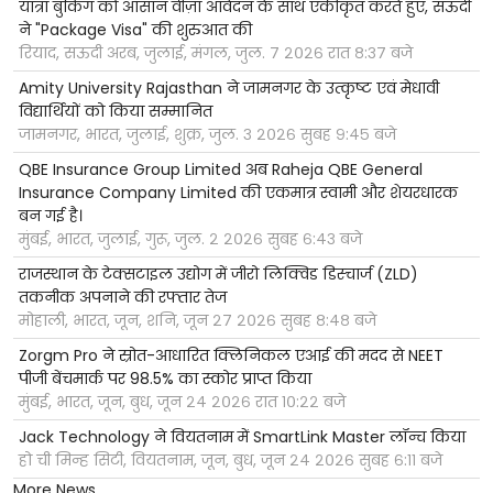
यात्रा बुकिंग को आसान वीज़ा आवेदन के साथ एकीकृत करते हुए, सऊदी
ने "Package Visa" की शुरुआत की
रियाद, सऊदी अरब, जुलाई, मंगल, जुल. ७ २०२६ रात ८:३७ बजे
Amity University Rajasthan ने जामनगर के उत्कृष्ट एवं मेधावी
विद्यार्थियों को किया सम्मानित
जामनगर, भारत, जुलाई, शुक्र, जुल. ३ २०२६ सुबह ९:४५ बजे
QBE Insurance Group Limited अब Raheja QBE General
Insurance Company Limited की एकमात्र स्वामी और शेयरधारक
बन गई है।
मुंबई, भारत, जुलाई, गुरू, जुल. २ २०२६ सुबह ६:४३ बजे
राजस्थान के टेक्सटाइल उद्योग में जीरो लिक्विड डिस्चार्ज (ZLD)
तकनीक अपनाने की रफ्तार तेज
मोहाली, भारत, जून, शनि, जून २७ २०२६ सुबह ८:४८ बजे
Zorgm Pro ने स्रोत-आधारित क्लिनिकल एआई की मदद से NEET
पीजी बेंचमार्क पर 98.5% का स्कोर प्राप्त किया
मुंबई, भारत, जून, बुध, जून २४ २०२६ रात १०:२२ बजे
Jack Technology ने वियतनाम में SmartLink Master लॉन्च किया
हो ची मिन्ह सिटी, वियतनाम, जून, बुध, जून २४ २०२६ सुबह ६:११ बजे
More News