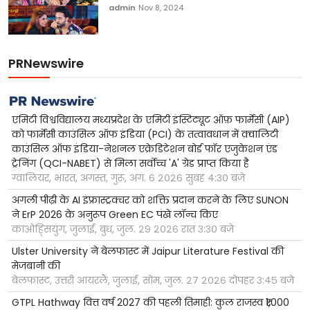
admin
Nov 8, 2024
PRNewswire
एमिटी विश्वविद्यालय मध्यप्रदेश के एमिटी इंस्टिट्यूट ऑफ़ फार्मेसी (AIP)
को फार्मेसी काउंसिल ऑफ इंडिया (PCI) के तत्वावधान में क़्वालिटी
काउंसिल ऑफ इंडिया-नेशनल एक्रेडिटेशन बोर्ड फॉर एजुकेशन एंड
ट्रेनिंग (QCI-NABET) से मिला सर्वोच्च 'A' ग्रेड प्राप्त किया है
ग्वालियर, भारत, अगस्त, गुरू, अग. ६ २०२६ सुबह ४:३० बजे
अगली पीढ़ी के AI इंफ्रास्ट्रक्चर को शक्ति प्रदान करने के लिए SUNON
ने ErP 2026 के अनुरूप Green EC पंखे लॉन्च किए
काओह्सियुंग, जुलाई, बुध, जुल. २९ २०२६ रात ३:३० बजे
Ulster University ने बेलफास्ट में Jaipur Literature Festival की
मेजबानी की
बेलफास्ट, उत्तरी आयरलैं, जुलाई, सोम, जुल. २७ २०२६ दोपहर ३:४५ बजे
GTPL Hathway वित्त वर्ष 2027 की पहली तिमाही: कुल राजस्व ₹1,000