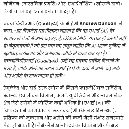
मोमेंटम’ (वास्तविक प्रगति) और ‘एआई वॉशिंग’ (खोखले दावों)
के बीच का बड़ा अंतर बनता जा रहा है।
क्क्वालिटीएआई (QualityAI) के सीईओ
Andrew Duncan
ने
कहा, “
हर बिज़नेस यह दिखाना चाहता है कि वह एआई (AI) के
मामले में तेज़ी से आगे बढ़ रहा है, लेकिन सिर्फ रफ्तार ही काफी नहीं
है। नेतृत्वकर्ताओं को इस बात का सबूत चाहिए कि AI असल दुनिया में
सुरक्षित, भरोसेमंद और असरदार तरीके से काम कर रहा है।
क्क्वालिटीएआई (QualityAI) उन्हें यह पक्का यकीन दिलाने के
लिए है, ताकि ऑर्गनाइज़ेशन एआई (AI) के दावों से आगे बढ़ सकें
और भरोसे के साथ लाइव हो सकें
।”
रेगुलेटेड और हाई-ट्रस्ट उद्योग में, जिसमें फाइनेंशियल सर्विसेज,
स्वास्थ्य एवं जीवन विज्ञान , ऊर्जा , यूटिलिटीज और सार्वजनिक
क्षेत्र जैसे उद्योगों में जोखिम कहीं अधिक है । एआई (AI) की
विफलता से कामकाज में रुकावट (ऑपरेशनल डिस्रप्शन),
प्रतिष्ठा को नुकसान और भरोसे की कमी जैसी गंभीर समस्याएं
पैदा हो सकती हैं। जैसे-जैसे AI सॉफ्टवेयर विकास और फैसले