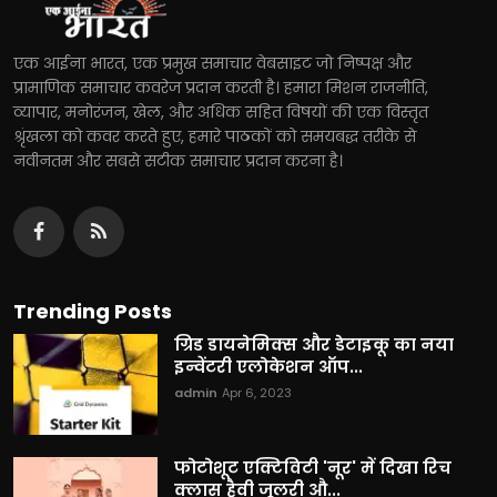
एक आईना भारत, एक प्रमुख समाचार वेबसाइट जो निष्पक्ष और
प्रामाणिक समाचार कवरेज प्रदान करती है। हमारा मिशन राजनीति,
व्यापार, मनोरंजन, खेल, और अधिक सहित विषयों की एक विस्तृत
श्रृंखला को कवर करते हुए, हमारे पाठकों को समयबद्ध तरीके से
नवीनतम और सबसे सटीक समाचार प्रदान करना है।
Trending Posts
ग्रिड डायनेमिक्स और डेटाइकू का नया
इन्वेंटरी एलोकेशन ऑप...
admin
Apr 6, 2023
फोटोशूट एक्टिविटी 'नूर' में दिखा रिच
क्लास हैवी जूलरी औ...