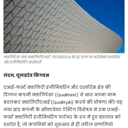
टेक्नोलॉजी
खेल
फैशन
संपादकीय
क्वालिटेस्ट बना क्वालिटीएआई : एंटरप्राइज़ AI के हर चरण पर भरोसेमंद एश्योरेंस
बिज़नेस
और इंजीनियरिंग साझेदारी
लंदन, यूनाइटेड किंगडम
एआई-फर्स्ट क्वालिटी इंजीनियरिंग और एश्योरेंस क्षेत्र की
दिग्गज कंपनी क्वालिटेस्ट (Qualitest) ने आज अपना नाम
बदलकर क्वालिटीएआई (QualityAI) करने की घोषणा की। यह
नया ब्रांड कंपनी के सॉफ्टवेयर टेस्टिंग विशेषज्ञ से एक एआई-
फर्स्ट क्वालिटी इंजीनियरिंग पार्टनर के रूप में हुए बदलाव को
दर्शाता है, जो कंपनियों को शुरुआत से ही जटिल प्रणालियों