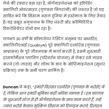
लेने की रफ़्तार बढ़ा रहा है, ऑर्गनाइज़ेशन्स को इंडिपेंडेंट
क्वालिटी ओवरसाइट (गुणवत्ता निगरानी) की ज़रूरत है जो यह
साबित करे कि सिस्टम असल दुनिया में इस्तेमाल के लिए तैयार
हैं। यह सबूत अनुपालन के लिए ज़रूरी और कॉम्पिटिटिव
डिफरेंशियेटर दोनों बन रहा है।
लगभग 30 वर्षों के सॉफ्टवेयर टेस्टिंग अनुभव पर आधारित,
क्वालिटीएआई (QualityAI) पूरे क्वालिटी एश्योरेंस (गुणवत्ता
आश्वासन) के पूरे जीवनचक्र में कार्य करती है, इसमें शुरुआती
ट्रांसफॉर्मेशन प्लानिंग (परिवर्तन योजना) से लेकर इसे लाइव
करने (गो-लाइव) और लॉन्च के बाद के ऑप्टिमाइजेशन (सुधार
प्रक्रिया) तक के सभी चरण शामिल हैं।
Duncan
ने कहा, “
हमारी विरासत एश्योरेंस (गुणवत्ता के भरोसे) में
है, लेकिन आज हमारी भूमिका कहीं अधिक व्यापक है । हम बदलाव
के शुरुआती स्टेज से ही ऑर्गनाइज़ेशन के साथ काम करते हैं, उन्हें
ज़्यादा भरोसे केसाथ मुश्किल सिस्टम को डिफाइन करने, डिज़ाइन