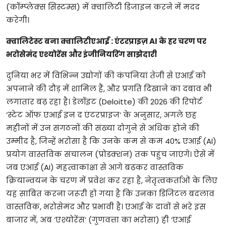
(कॉम्प्लेक्स सिस्टम्स) में क्वालिटी डिजाइन करने में मदद
करेगी।
क्वालिटेस्ट बना क्वालिटीएआई : एंटरप्राइज़ AI के हर चरण पर
भरोसेमंद एश्योरेंस और इंजीनियरिंग साझेदारी
दुनिया भर में विभिन्न उद्योगों की कंपनियां तेजी से एआई को
अपनाने की दौड़ में शामिल हैं, और प्रगति दिखाने का दबाव भी
लगातार बढ़ रहा है। डेलॉइट (Deloitte) की 2026 की रिपोर्ट
‘स्टेट ऑफ एआई इन द एंटरप्राइज’ के अनुसार, अगले छह
महीनों में उन संगठनों की संख्या दोगुने से अधिक होने की
उम्मीद है, जिन्हें भरोसा है कि उनके कम से कम 40% एआई (AI)
प्रयोग वास्तविक संचालन (प्रोडक्शन) तक पहुंच जाएंगे। ऐसे में
जब एआई (AI) महत्वाकांक्षा से आगे बढ़कर वास्तविक
क्रियान्वयन के चरण में प्रवेश कर रहा है, नेतृत्वकर्ताओं के लिए
यह साबित करना जरूरी हो गया है कि उनका डिजिटल बदलाव
वास्तविक, भरोसेमंद और प्रभावी है। एआई के दावों से भरे इस
बाजार में, अब ‘एश्योरेंस’ (गुणवत्ता का भरोसा) ही ‘एआई