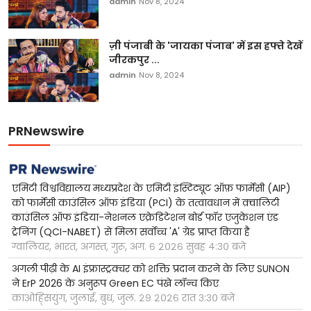
admin
Nov 8, 2024
ज़ी पंजाबी के 'जायका पंजाब' में इस हफ्ते देखें
जीरकपुर ...
admin
Nov 8, 2024
PRNewswire
एमिटी विश्वविद्यालय मध्यप्रदेश के एमिटी इंस्टिट्यूट ऑफ़ फार्मेसी (AIP)
को फार्मेसी काउंसिल ऑफ इंडिया (PCI) के तत्वावधान में क़्वालिटी
काउंसिल ऑफ इंडिया-नेशनल एक्रेडिटेशन बोर्ड फॉर एजुकेशन एंड
ट्रेनिंग (QCI-NABET) से मिला सर्वोच्च 'A' ग्रेड प्राप्त किया है
ग्वालियर, भारत, अगस्त, गुरू, अग. ६ २०२६ सुबह ४:३० बजे
अगली पीढ़ी के AI इंफ्रास्ट्रक्चर को शक्ति प्रदान करने के लिए SUNON
ने ErP 2026 के अनुरूप Green EC पंखे लॉन्च किए
काओह्सियुंग, जुलाई, बुध, जुल. २९ २०२६ रात ३:३० बजे