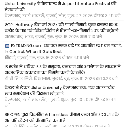
Ulster University ने बेलफास्ट में Jaipur Literature Festival की
मेजबानी की
बेलफास्ट, उत्तरी आयरलैं, जुलाई, सोम, जुल. २७ २०२६ दोपहर ३:४५ बजे
GTPL Hathway वित्त वर्ष 2027 की पहली तिमाही: कुल राजस्व ₹1,000
करोड़ के पार एवं ईबीआईटीडीए में तिमाही-दर-तिमाही 20% की बढ़ोतरी
अहमदाबाद, भारत, जुलाई, गुरू, जुल. १६ २०२६ शाम ७:१० बजे
FXTRADING.com अब एक सरल वादे पर आधारित FXT बन गया है:
In Control. When It Gets Real.
सिडनी, जुलाई, गुरू, जुल. १६ २०२६ दोपहर ४:५९ बजे
IB स्कोर से अधिक: EIS के समुदाय, कल्याण और अपनेपन के माध्यम से
अकादमिक उत्कृष्टता का निर्माण करने के तरीके
हो ची मिन्ह सिटी, वियतनाम, जुलाई, बुध, जुल. १५ २०२६ रात ३:२३ बजे
केरल से लेकर Ulster University बेलफास्ट तक: एक अंतरराष्ट्रीय
छात्र समावेशन की विरासत छोड़ता है
बेलफास्ट, उत्तरी आयरलैंड, जुलाई, शुक्र, जुल. १० २०२६ दोपहर १०:४४
बजे
BE OPEN द्वारा विकसित Art Limitless प्रोग्राम कला और SDG#12 के
अंतःप्रतिच्छेदन को प्रोत्साहित करता है
लुगानो, स्विट्जरलैंड, जुलाई, बुध, जुल. ८ २०२६ दोपहर १२:१६ बजे