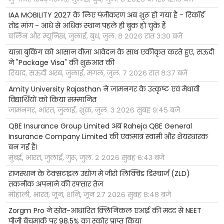
IAA MOBILITY 2027 के लिए पंजीकरण अब शुरू हो गया है - रिकॉर्ड
तोड़ मांग - आधे से अधिक स्थान पहले ही बुक हो चुके हैं
बर्लिन और म्यूनिख, जुलाई, बुध, जुल. ८ २०२६ रात ३:३० बजे
यात्रा बुकिंग को आसान वीज़ा आवेदन के साथ एकीकृत करते हुए, सऊदी
ने "Package Visa" की शुरुआत की
रियाद, सऊदी अरब, जुलाई, मंगल, जुल. ७ २०२६ रात ८:३७ बजे
Amity University Rajasthan ने जामनगर के उत्कृष्ट एवं मेधावी
विद्यार्थियों को किया सम्मानित
जामनगर, भारत, जुलाई, शुक्र, जुल. ३ २०२६ सुबह ९:४५ बजे
QBE Insurance Group Limited अब Raheja QBE General
Insurance Company Limited की एकमात्र स्वामी और शेयरधारक
बन गई है।
मुंबई, भारत, जुलाई, गुरू, जुल. २ २०२६ सुबह ६:४३ बजे
राजस्थान के टेक्सटाइल उद्योग में जीरो लिक्विड डिस्चार्ज (ZLD)
तकनीक अपनाने की रफ्तार तेज
मोहाली, भारत, जून, शनि, जून २७ २०२६ सुबह ८:४८ बजे
Zorgm Pro ने स्रोत-आधारित क्लिनिकल एआई की मदद से NEET
पीजी बेंचमार्क पर 98.5% का स्कोर प्राप्त किया