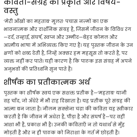
कविता
-
संग्रह
की
प्रकृति
और
विषय
-
वस्तु
‘
मेरी
आँखों
का
महताब
’
मूलतः
पचास
नज़्मों
का
एक
भावनात्मक
और
दार्शनिक
संग्रह
है
,
जिसमें
जीवन
के
विविध
रंग
—
दर्द
,
तन्हाई
,
संघर्ष
,
स्वप्न
और
उम्मीद
—
बेहद
कोमल
और
आत्मीय
भाषा
में
अभिव्यक्त
किए
गए
हैं।
यह
पुस्तक
जीवन
के
उन
क्षणों
को
शब्द
देती
है
,
जिन्हें
अक्सर
हम
महसूस
तो
करते
हैं
,
पर
व्यक्त
नहीं
कर
पाते।
यही
कारण
है
कि
पाठक
इस
संग्रह
में
अपने
अनुभवों
की
प्रतिध्वनि
सुन
पाते
हैं।
शीर्षक
का
प्रतीकात्मक
अर्थ
पुस्तक
का
शीर्षक
स्वयं
एक
सशक्त
प्रतीक
है
—‘
महताब
’
यानी
वह
चाँद
,
जो
अँधेरे
में
भी
राह
दिखाता
है।
यह
प्रतीक
पूरे
संग्रह
की
आत्मा
बन
जाता
है।
नीलम
सक्सेना
चंद्रा
की
कविता
यह
स्वीकार
करती
है
कि
जीवन
में
अंधेरा
है
,
पीड़ा
है
और
संघर्ष
है
—
पर
वहीं
आशा
भी
है
,
प्रकाश
भी
है।
उनकी
कविताएँ
न
तो
यथार्थ
से
मुँह
मोड़ती
हैं
और
न
ही
पाठक
को
निराशा
के
गर्त
में
छोड़ती
हैं।