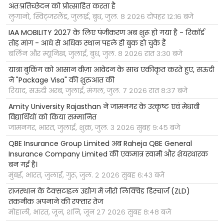
अंतःप्रतिच्छेदन को प्रोत्साहित करता है
लुगानो, स्विट्जरलैंड, जुलाई, बुध, जुल. ८ २०२६ दोपहर १२:१६ बजे
IAA MOBILITY 2027 के लिए पंजीकरण अब शुरू हो गया है - रिकॉर्ड
तोड़ मांग - आधे से अधिक स्थान पहले ही बुक हो चुके हैं
बर्लिन और म्यूनिख, जुलाई, बुध, जुल. ८ २०२६ रात ३:३० बजे
यात्रा बुकिंग को आसान वीज़ा आवेदन के साथ एकीकृत करते हुए, सऊदी
ने "Package Visa" की शुरुआत की
रियाद, सऊदी अरब, जुलाई, मंगल, जुल. ७ २०२६ रात ८:३७ बजे
Amity University Rajasthan ने जामनगर के उत्कृष्ट एवं मेधावी
विद्यार्थियों को किया सम्मानित
जामनगर, भारत, जुलाई, शुक्र, जुल. ३ २०२६ सुबह ९:४५ बजे
QBE Insurance Group Limited अब Raheja QBE General
Insurance Company Limited की एकमात्र स्वामी और शेयरधारक
बन गई है।
मुंबई, भारत, जुलाई, गुरू, जुल. २ २०२६ सुबह ६:४३ बजे
राजस्थान के टेक्सटाइल उद्योग में जीरो लिक्विड डिस्चार्ज (ZLD)
तकनीक अपनाने की रफ्तार तेज
मोहाली, भारत, जून, शनि, जून २७ २०२६ सुबह ८:४८ बजे