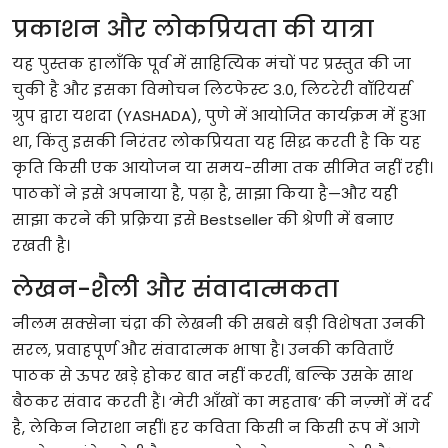
प्रकाशन
और
लोकप्रियता
की
यात्रा
यह
पुस्तक
हालाँकि
पूर्व
में
साहित्यिक
मंचों
पर
प्रस्तुत
की
जा
चुकी
है
और
इसका
विमोचन
लिटफेस्ट
3.0
,
लिटरेरी
वॉरियर्स
ग्रुप
द्वारा
यशदा
(YASHADA),
पुणे
में
आयोजित
कार्यक्रम
में
हुआ
था
,
किंतु
इसकी
निरंतर
लोकप्रियता
यह
सिद्ध
करती
है
कि
यह
कृति
किसी
एक
आयोजन
या
समय
-
सीमा
तक
सीमित
नहीं
रही।
पाठकों
ने
इसे
अपनाया
है
,
पढ़ा
है
,
साझा
किया
है
—
और
यही
साझा
करने
की
प्रक्रिया
इसे
Bestseller
की
श्रेणी
में
बनाए
रखती
है।
लेखन
-
शैली
और
संवादात्मकता
नीलम
सक्सेना
चंद्रा
की
लेखनी
की
सबसे
बड़ी
विशेषता
उनकी
सरल
,
प्रवाहपूर्ण
और
संवादात्मक
भाषा
है।
उनकी
कविताएँ
पाठक
से
ऊपर
खड़े
होकर
बात
नहीं
करतीं
,
बल्कि
उसके
साथ
बैठकर
संवाद
करती
हैं।
‘
मेरी
आँखों
का
महताब
’
की
नज़्मों
में
दर्द
है
,
लेकिन
निराशा
नहीं।
हर
कविता
किसी
न
किसी
रूप
में
आगे