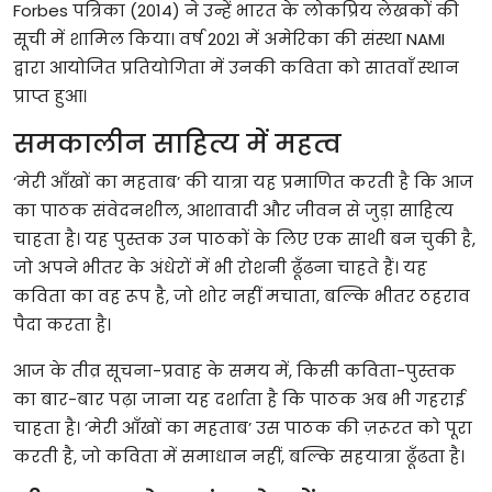
Forbes
पत्रिका
(2014)
ने
उन्हें
भारत
के
लोकप्रिय
लेखकों
की
सूची
में
शामिल
किया।
वर्ष
2021
में
अमेरिका
की
संस्था
NAMI
द्वारा
आयोजित
प्रतियोगिता
में
उनकी
कविता
को
सातवाँ
स्थान
प्राप्त
हुआ।
समकालीन
साहित्य
में
महत्व
‘
मेरी
आँखों
का
महताब
’
की
यात्रा
यह
प्रमाणित
करती
है
कि
आज
का
पाठक
संवेदनशील
,
आशावादी
और
जीवन
से
जुड़ा
साहित्य
चाहता
है।
यह
पुस्तक
उन
पाठकों
के
लिए
एक
साथी
बन
चुकी
है
,
जो
अपने
भीतर
के
अंधेरों
में
भी
रोशनी
ढूँढना
चाहते
हैं।
यह
कविता
का
वह
रूप
है
,
जो
शोर
नहीं
मचाता
,
बल्कि
भीतर
ठहराव
पैदा
करता
है।
आज
के
तीव्र
सूचना
-
प्रवाह
के
समय
में
,
किसी
कविता
-
पुस्तक
का
बार
-
बार
पढ़ा
जाना
यह
दर्शाता
है
कि
पाठक
अब
भी
गहराई
चाहता
है।
‘
मेरी
आँखों
का
महताब
’
उस
पाठक
की
ज़रूरत
को
पूरा
करती
है
,
जो
कविता
में
समाधान
नहीं
,
बल्कि
सहयात्रा
ढूँढता
है।