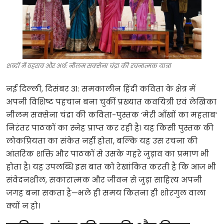
टेक्नोलॉजी
खेल
फैशन
शब्दों में ठहराव और अर्थ: नीलम सक्सेना चंद्रा की रचनात्मक यात्रा
संपादकीय
नई
दिल्ली
,
दिसंबर
31:
समकालीन
हिंदी
कविता
के
क्षेत्र
में
अपनी
विशिष्ट
पहचान
बना
चुकीं
प्रख्यात
कवयित्री
एवं
लेखिका
बिज़नेस
नीलम
सक्सेना
चंद्रा
की
कविता
-
पुस्तक
‘
मेरी
आँखों
का
महताब
’
निरंतर
पाठकों
का
स्नेह
प्राप्त
कर
रही
है।
यह
किसी
पुस्तक
की
लोकप्रियता
का
संकेत
नहीं
होता
,
बल्कि
यह
उस
रचना
की
आंतरिक
शक्ति
और
पाठकों
से
उसके
गहरे
जुड़ाव
का
प्रमाण
भी
होता
है।
यह
उपलब्धि
इस
बात
को
रेखांकित
करती
है
कि
आज
भी
संवेदनशील
,
सकारात्मक
और
जीवन
से
जुड़ा
साहित्य
अपनी
जगह
बना
सकता
है
—
भले
ही
समय
कितना
ही
शोरगुल
वाला
क्यों
न
हो।