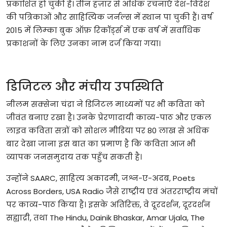
प्रकाशित
हो
चुकी
हैं।
तीन
हज़ार
से
अधिक
रचनाएँ
देश
-
विदेश
की
पत्रिकाओं
और
साहित्यिक
जर्नल्स
में
स्थान
पा
चुकी
हैं।
वर्ष
2015
में
लिम्का
बुक
ऑफ़
रिकॉर्ड्स
में
एक
वर्ष
में
सर्वाधिक
प्रकाशनों
के
लिए
उनका
नाम
दर्ज
किया
गया।
डिजिटल
और
मंचीय
उपस्थिति
नीलम
सक्सेना
चंद्रा
ने
डिजिटल
माध्यमों
पर
भी
कविता
को
जीवंत
बनाए
रखा
है।
उनके
प्रेरणादायी
काव्य
-
पाठ
और
एकल
लाइव
कविता
सत्रों
को
सोशल
मीडिया
पर
80
लाख
से
अधिक
बार
देखा
जाना
इस
बात
का
प्रमाण
है
कि
कविता
आज
भी
व्यापक
जनसमुदाय
तक
पहुँच
सकती
है।
उन्होंने
SAARC,
साहित्य
अकादमी
,
जश्न
-
ए
-
अदब
, Poets
Across Borders, USA Radio
जैसे
राष्ट्रीय
एवं
अंतरराष्ट्रीय
मंचों
पर
काव्य
-
पाठ
किया
है।
इसके
अतिरिक्त
,
वे
दूरदर्शन
,
दूरदर्शन
सह्याद्री
,
तथा
The Hindu, Dainik Bhaskar, Amar Ujala, The