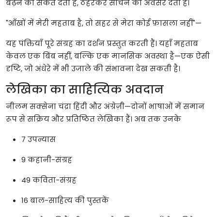
बढ़ने
का
संकेत
देती
है
,
ठहरकर
सोचने
का
अवसर
देती
है।
"
आँखों
में
मेरी
महताब
है
,
तो
सहर
से
मेरा
कोई
फ़ासला
नहीं
"—
यह
पंक्तियाँ
पूरे
संग्रह
का
दर्शन
प्रस्तुत
करती
हैं।
यहाँ
महताब
केवल
एक
बिंब
नहीं
,
बल्कि
एक
मानसिक
अवस्था
है
—
एक
ऐसी
दृष्टि
,
जो
अंधेरे
में
भी
उजाले
की
संभावना
देख
सकती
है।
लेखिका
का
साहित्यिक
अवदान
नीलम
सक्सेना
चंद्रा
हिंदी
और
अंग्रेज़ी
—
दोनों
भाषाओं
में
समान
रूप
से
सक्रिय
और
प्रतिष्ठित
लेखिका
हैं।
अब
तक
उनके
7
उपन्यास
9
कहानी
-
संग्रह
49
कविता
-
संग्रह
16
बाल
-
साहित्य
की
पुस्तकें