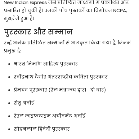
New Indian Express
जैसे
प्रतिष्ठित
माध्यमों
में
प्रकाशित
और
प्रसारित
हो
चुकी
हैं।
उनकी
पाँच
पुस्तकों
का
विमोचन
NCPA,
मुंबई
में
हुआ
है।
पुरस्कार
और
सम्मान
उन्हें
अनेक
प्रतिष्ठित
सम्मानों
से
अलंकृत
किया
गया
है
,
जिनमें
प्रमुख
हैं
:
भारत
निर्माण
साहित्य
पुरस्कार
रवींद्रनाथ
टैगोर
अंतरराष्ट्रीय
कविता
पुरस्कार
प्रेमचंद
पुरस्कार
(
रेल
मंत्रालय
द्वारा
—
दो
बार
)
सेतु
अवॉर्ड
रेउल
लाइफटाइम
अचीवमेंट
अवॉर्ड
सोहनलाल
द्विवेदी
पुरस्कार