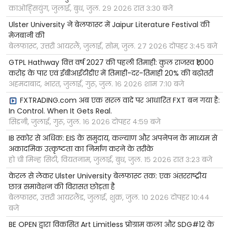
काओह्सियुंग, जुलाई, बुध, जुल. २९ २०२६ रात ३:३० बजे
Ulster University ने बेलफास्ट में Jaipur Literature Festival की
मेजबानी की
बेलफास्ट, उत्तरी आयरलैं, जुलाई, सोम, जुल. २७ २०२६ दोपहर ३:४५ बजे
GTPL Hathway वित्त वर्ष 2027 की पहली तिमाही: कुल राजस्व ₹1,000
करोड़ के पार एवं ईबीआईटीडीए में तिमाही-दर-तिमाही 20% की बढ़ोतरी
अहमदाबाद, भारत, जुलाई, गुरू, जुल. १६ २०२६ शाम ७:१० बजे
FXTRADING.com अब एक सरल वादे पर आधारित FXT बन गया है:
In Control. When It Gets Real.
सिडनी, जुलाई, गुरू, जुल. १६ २०२६ दोपहर ४:५९ बजे
IB स्कोर से अधिक: EIS के समुदाय, कल्याण और अपनेपन के माध्यम से
अकादमिक उत्कृष्टता का निर्माण करने के तरीके
हो ची मिन्ह सिटी, वियतनाम, जुलाई, बुध, जुल. १५ २०२६ रात ३:२३ बजे
केरल से लेकर Ulster University बेलफास्ट तक: एक अंतरराष्ट्रीय
छात्र समावेशन की विरासत छोड़ता है
बेलफास्ट, उत्तरी आयरलैंड, जुलाई, शुक्र, जुल. १० २०२६ दोपहर १०:४४
बजे
BE OPEN द्वारा विकसित Art Limitless प्रोग्राम कला और SDG#12 के