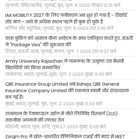
लुगानो, स्विट्जरलैंड, जुलाई, बुध, जुल. ८ २०२६ दोपहर १२:१६ बजे
IAA MOBILITY 2027 के लिए पंजीकरण अब शुरू हो गया है - रिकॉर्ड
तोड़ मांग - आधे से अधिक स्थान पहले ही बुक हो चुके हैं
बर्लिन और म्यूनिख, जुलाई, बुध, जुल. ८ २०२६ रात ३:३० बजे
यात्रा बुकिंग को आसान वीज़ा आवेदन के साथ एकीकृत करते हुए, सऊदी
ने "Package Visa" की शुरुआत की
रियाद, सऊदी अरब, जुलाई, मंगल, जुल. ७ २०२६ रात ८:३७ बजे
Amity University Rajasthan ने जामनगर के उत्कृष्ट एवं मेधावी
विद्यार्थियों को किया सम्मानित
जामनगर, भारत, जुलाई, शुक्र, जुल. ३ २०२६ सुबह ९:४५ बजे
QBE Insurance Group Limited अब Raheja QBE General
Insurance Company Limited की एकमात्र स्वामी और शेयरधारक
बन गई है।
मुंबई, भारत, जुलाई, गुरू, जुल. २ २०२६ सुबह ६:४३ बजे
राजस्थान के टेक्सटाइल उद्योग में जीरो लिक्विड डिस्चार्ज (ZLD)
तकनीक अपनाने की रफ्तार तेज
मोहाली, भारत, जून, शनि, जून २७ २०२६ सुबह ८:४८ बजे
Zorgm Pro ने स्रोत-आधारित क्लिनिकल एआई की मदद से NEET