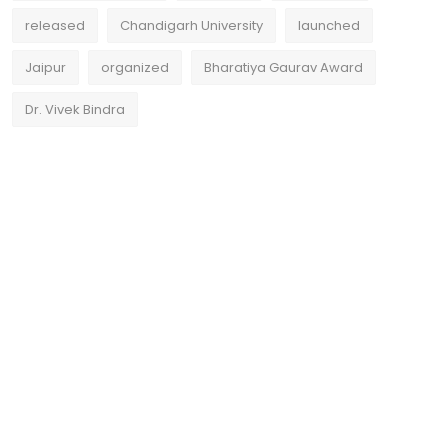
released
Chandigarh University
launched
Jaipur
organized
Bharatiya Gaurav Award
Dr. Vivek Bindra