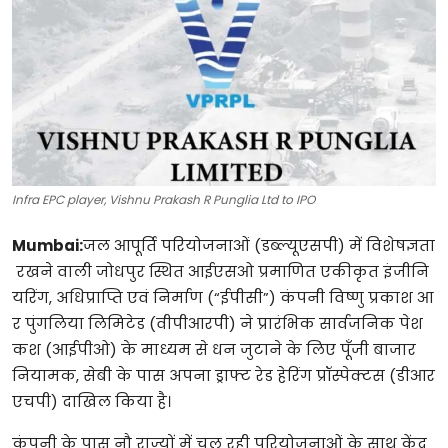
टेक्नोलॉजी
खेल
फैशन
संपादकीय
Infra EPC player, Vishnu Prakash R Punglia Ltd to IPO
बिज़नेस
Mumbai:
जल आपूर्ति परियोजनाओं (डब्ल्यूएसपी) में विशेषज्ञता
रखने वाली जोधपुर स्थित आईएसओ प्रमाणित एकीकृत इंजीनि
यरिंग, अधिप्राप्ति एवं निर्माण (“ईपीसी”) कंपनी विष्णु प्रकाश आ
र पुंगलिया लिमिटेड (वीपीआरपी) ने प्रारंभिक सार्वजनिक पेश
कश (आईपीओ) के माध्यम से धन जुटाने के लिए पूँजी बाजार
नियामक, सेबी के पास अपना ड्राफ्ट रेड हेरिंग प्रॉस्पेक्टस (डीआर
एचपी) दाखिल किया है।
कंपनी के पास नौ राज्यों में चल रही परियोजनाओं के साथ केंद्र