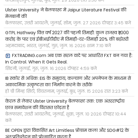
Ulster University ने बेलफास्ट में Jaipur Literature Festival की
मेजबानी की
बेलफास्ट, उत्तरी आयरलैं, जुलाई, सोम, जुल. २७ २०२६ दोपहर ३:४५ बजे
GTPL Hathway वित्त वर्ष 2027 की पहली तिमाही: कुल राजस्व ₹1,000
करोड़ के पार एवं ईबीआईटीडीए में तिमाही-दर-तिमाही 20% की बढ़ोतरी
अहमदाबाद, भारत, जुलाई, गुरू, जुल. १६ २०२६ शाम ७:१० बजे
FXTRADING.com अब एक सरल वादे पर आधारित FXT बन गया है:
In Control. When It Gets Real.
सिडनी, जुलाई, गुरू, जुल. १६ २०२६ दोपहर ४:५९ बजे
IB स्कोर से अधिक: EIS के समुदाय, कल्याण और अपनेपन के माध्यम से
अकादमिक उत्कृष्टता का निर्माण करने के तरीके
हो ची मिन्ह सिटी, वियतनाम, जुलाई, बुध, जुल. १५ २०२६ रात ३:२३ बजे
केरल से लेकर Ulster University बेलफास्ट तक: एक अंतरराष्ट्रीय
छात्र समावेशन की विरासत छोड़ता है
बेलफास्ट, उत्तरी आयरलैंड, जुलाई, शुक्र, जुल. १० २०२६ दोपहर १०:४४
बजे
BE OPEN द्वारा विकसित Art Limitless प्रोग्राम कला और SDG#12 के
अंतःप्रतिच्छेदन को प्रोत्साहित करता है