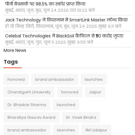
पीजी बेंचमार्क पर 98.5% का स्कोर प्राप्त किया
मुंबई, भारत, जून, बुध, जून २४ २०२६ रात १०:२२ बजे
Jack Technology ने वियतनाम में SmartLink Master लॉन्च किया
हो ची मिन्ह सिटी, वियतनाम, जून, बुध, जून २४ २०२६ सुबह ६:११ बजे
Celebal Technologies ने BlackSoil कैपिटल से ₹50 करोड़ जुटाए
मुंबई, भारत, जून, गुरू, जून ११ २०२६ सुबह ९:५५ बजे
More News
Tags
honored
brand ambassador
launches
Chandigarh University
honored
Jaipur
Dr. Bhaskar Sharma
launched
Bharatiya Gaurav Award
Dr. Vivek Bindra
brand ambassador
launches
IIM Udaipur