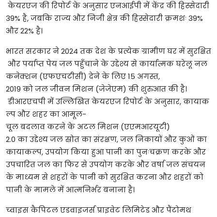
केयरएज की रिपोर्ट के अनुसार एनआईपी में केंद्र की हिस्सेदारी
39% है, जबकि राज्य और निजी क्षेत्र की हिस्सेदारी क्रमशः 39%
और 22% है।
भारत सरकार ने 2024 तक देश के प्रत्येक ग्रामीण घर में सुरक्षित
और पर्याप्त पेय जल पहुँचाने के उद्देश्य से कार्यात्मक घरेलू नल
कनेक्शन (एफएचटीसी) देने के लिए 15 अगस्त,
2019 को जल जीवन मिशन (जेजेएम) की शुरुआत की है।
डीआरएचपी में उल्लिखित केयरएज रिपोर्ट के अनुसार, कायाक
ल्प और शहर का आमूल-
चूल बदलाव करने के अटल मिशन (एएमआरयूटी)
2.0 का उद्देश्य जल स्रोत का संरक्षण, जल निकायों और कुओं का
कायाकल्प, उपयोग किया हुआ पानी का पुनःचक्रण करके और
उपचारित जल का फिर से उपयोग करके और वर्षा जल संचयन
के माध्यम से शहरों के पानी को सुरक्षित करना और शहरों को
पानी के मामले में आत्मनिर्भर बनाना है।
च्वाइस कैपिटल एडवाइजर्स प्राइवेट लिमिटेड और पैंटोमथ