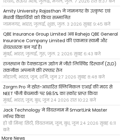
रियाद, सऊदी अरब, जुलाई, मंगल, जुल. ७ २०२६ रात ८:३७ बजे
Amity University Rajasthan ने जामनगर के उत्कृष्ट एवं
मेधावी विद्यार्थियों को किया सम्मानित
जामनगर, भारत, जुलाई, शुक्र, जुल. ३ २०२६ सुबह ९:४५ बजे
QBE Insurance Group Limited अब Raheja QBE General
Insurance Company Limited की एकमात्र स्वामी और
शेयरधारक बन गई है।
मुंबई, भारत, जुलाई, गुरू, जुल. २ २०२६ सुबह ६:४३ बजे
राजस्थान के टेक्सटाइल उद्योग में जीरो लिक्विड डिस्चार्ज (ZLD)
तकनीक अपनाने की रफ्तार तेज
मोहाली, भारत, जून, शनि, जून २७ २०२६ सुबह ८:४८ बजे
Zorgm Pro ने स्रोत-आधारित क्लिनिकल एआई की मदद से
NEET पीजी बेंचमार्क पर 98.5% का स्कोर प्राप्त किया
मुंबई, भारत, जून, बुध, जून २४ २०२६ रात १०:२२ बजे
Jack Technology ने वियतनाम में SmartLink Master
लॉन्च किया
हो ची मिन्ह सिटी, वियतनाम, जून, बुध, जून २४ २०२६ सुबह ६:११
बजे
More News