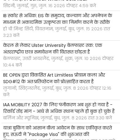
सिडनी, जुलाई, गुरू, जुल. १६ २०२६ दोपहर ४:५९ बजे
IB स्कोर से अधिक: EIS के समुदाय, कल्याण और अपनेपन के
माध्यम से अकादमिक उत्कृष्टता का निर्माण करने के तरीके
हो ची मिन्ह सिटी, वियतनाम, जुलाई, बुध, जुल. १५ २०२६ रात
३:२३ बजे
केरल से लेकर Ulster University बेलफास्ट तक: एक
अंतरराष्ट्रीय छात्र समावेशन की विरासत छोड़ता है
बेलफास्ट, उत्तरी आयरलैंड, जुलाई, शुक्र, जुल. १० २०२६ दोपहर
१०:४४ बजे
BE OPEN द्वारा विकसित Art Limitless प्रोग्राम कला और
SDG#12 के अंतःप्रतिच्छेदन को प्रोत्साहित करता है
लुगानो, स्विट्जरलैंड, जुलाई, बुध, जुल. ८ २०२६ दोपहर १२:१६
बजे
IAA MOBILITY 2027 के लिए पंजीकरण अब शुरू हो गया है -
रिकॉर्ड तोड़ मांग - आधे से अधिक स्थान पहले ही बुक हो चुके हैं
बर्लिन और म्यूनिख, जुलाई, बुध, जुल. ८ २०२६ रात ३:३० बजे
यात्रा बुकिंग को आसान वीज़ा आवेदन के साथ एकीकृत करते
हुए, सऊदी ने "Package Visa" की शुरुआत की