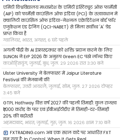
एमिटी विश्वविद्यालय मध्यप्रदेश के एमिटी इंस्टिट्यूट ऑफ़ फार्मेसी
(AIP) को फार्मेसी काउंसिल ऑफ इंडिया (PCI) के तत्वावधान में
क़्वालिटी काउंसिल ऑफ इंडिया-नेशनल एक्रेडिटेशन बोर्ड फॉर
एजुकेशन एंड ट्रेनिंग (QCI-NABET) से मिला सर्वोच्च 'A' ग्रेड
प्राप्त किया है
ग्वालियर, भारत, अगस्त, ६ घंटे पहले
अगली पीढ़ी के AI इंफ्रास्ट्रक्चर को शक्ति प्रदान करने के लिए
SUNON ने ErP 2026 के अनुरूप Green EC पंखे लॉन्च किए
काओह्सियुंग, जुलाई, बुध, जुल. २९ २०२६ रात ३:३० बजे
Ulster University ने बेलफास्ट में Jaipur Literature
Festival की मेजबानी की
बेलफास्ट, उत्तरी आयरलैं, जुलाई, सोम, जुल. २७ २०२६ दोपहर
३:४५ बजे
GTPL Hathway वित्त वर्ष 2027 की पहली तिमाही: कुल राजस्व
₹1,000 करोड़ के पार एवं ईबीआईटीडीए में तिमाही-दर-तिमाही
20% की बढ़ोतरी
अहमदाबाद, भारत, जुलाई, गुरू, जुल. १६ २०२६ शाम ७:१० बजे
FXTRADING.com अब एक सरल वादे पर आधारित FXT
बन गया है: In Control. When It Gets Real.