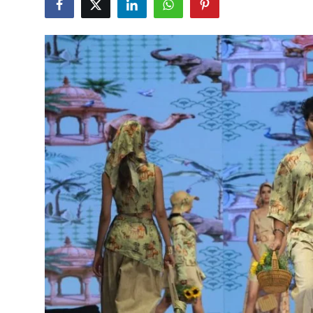
टेक्नोलॉजी
खेल
फैशन
संपादकीय
बिज़नेस