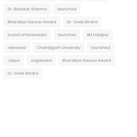
Dr. Bhaskar Sharma
launched
Bharatiya Gaurav Award
Dr. Vivek Bindra
brand ambassador
launches
IIM Udaipur
released
Chandigarh University
launched
Jaipur
organized
Bharatiya Gaurav Award
Dr. Vivek Bindra