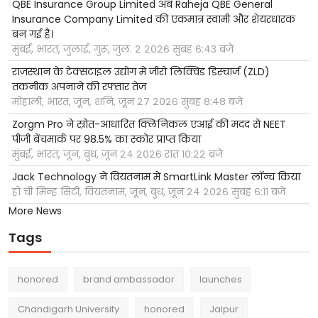
QBE Insurance Group Limited अब Raheja QBE General
Insurance Company Limited की एकमात्र स्वामी और शेयरधारक
बन गई है।
मुंबई, भारत, जुलाई, गुरू, जुल. २ २०२६ सुबह ६:४३ बजे
राजस्थान के टेक्सटाइल उद्योग में जीरो लिक्विड डिस्चार्ज (ZLD)
तकनीक अपनाने की रफ्तार तेज
मोहाली, भारत, जून, शनि, जून २७ २०२६ सुबह ८:४८ बजे
Zorgm Pro ने स्रोत-आधारित क्लिनिकल एआई की मदद से NEET
पीजी बेंचमार्क पर 98.5% का स्कोर प्राप्त किया
मुंबई, भारत, जून, बुध, जून २४ २०२६ रात १०:२२ बजे
Jack Technology ने वियतनाम में SmartLink Master लॉन्च किया
हो ची मिन्ह सिटी, वियतनाम, जून, बुध, जून २४ २०२६ सुबह ६:११ बजे
More News
Tags
honored
brand ambassador
launches
Chandigarh University
honored
Jaipur