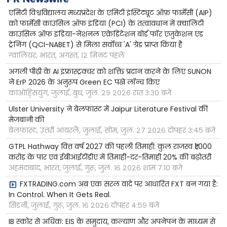
एमिटी विश्वविद्यालय मध्यप्रदेश के एमिटी इंस्टिट्यूट ऑफ़ फार्मेसी (AIP)
को फार्मेसी काउंसिल ऑफ इंडिया (PCI) के तत्वावधान में क़्वालिटी
काउंसिल ऑफ इंडिया-नेशनल एक्रेडिटेशन बोर्ड फॉर एजुकेशन एंड
ट्रेनिंग (QCI-NABET) से मिला सर्वोच्च 'A' ग्रेड प्राप्त किया है
ग्वालियर, भारत, अगस्त, १२ मिनट पहले
अगली पीढ़ी के AI इंफ्रास्ट्रक्चर को शक्ति प्रदान करने के लिए SUNON
ने ErP 2026 के अनुरूप Green EC पंखे लॉन्च किए
काओह्सियुंग, जुलाई, बुध, जुल. २९ २०२६ रात ३:३० बजे
Ulster University ने बेलफास्ट में Jaipur Literature Festival की
मेजबानी की
बेलफास्ट, उत्तरी आयरलैं, जुलाई, सोम, जुल. २७ २०२६ दोपहर ३:४५ बजे
GTPL Hathway वित्त वर्ष 2027 की पहली तिमाही: कुल राजस्व ₹1,000
करोड़ के पार एवं ईबीआईटीडीए में तिमाही-दर-तिमाही 20% की बढ़ोतरी
अहमदाबाद, भारत, जुलाई, गुरू, जुल. १६ २०२६ शाम ७:१० बजे
FXTRADING.com अब एक सरल वादे पर आधारित FXT बन गया है:
In Control. When It Gets Real.
सिडनी, जुलाई, गुरू, जुल. १६ २०२६ दोपहर ४:५९ बजे
IB स्कोर से अधिक: EIS के समुदाय, कल्याण और अपनेपन के माध्यम से