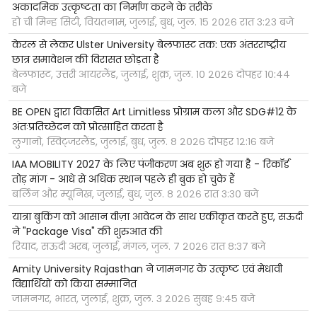
अकादमिक उत्कृष्टता का निर्माण करने के तरीके
हो ची मिन्ह सिटी, वियतनाम, जुलाई, बुध, जुल. १५ २०२६ रात ३:२३ बजे
केरल से लेकर Ulster University बेलफास्ट तक: एक अंतरराष्ट्रीय
छात्र समावेशन की विरासत छोड़ता है
बेलफास्ट, उत्तरी आयरलैंड, जुलाई, शुक्र, जुल. १० २०२६ दोपहर १०:४४
बजे
BE OPEN द्वारा विकसित Art Limitless प्रोग्राम कला और SDG#12 के
अंतःप्रतिच्छेदन को प्रोत्साहित करता है
लुगानो, स्विट्जरलैंड, जुलाई, बुध, जुल. ८ २०२६ दोपहर १२:१६ बजे
IAA MOBILITY 2027 के लिए पंजीकरण अब शुरू हो गया है - रिकॉर्ड
तोड़ मांग - आधे से अधिक स्थान पहले ही बुक हो चुके हैं
बर्लिन और म्यूनिख, जुलाई, बुध, जुल. ८ २०२६ रात ३:३० बजे
यात्रा बुकिंग को आसान वीज़ा आवेदन के साथ एकीकृत करते हुए, सऊदी
ने "Package Visa" की शुरुआत की
रियाद, सऊदी अरब, जुलाई, मंगल, जुल. ७ २०२६ रात ८:३७ बजे
Amity University Rajasthan ने जामनगर के उत्कृष्ट एवं मेधावी
विद्यार्थियों को किया सम्मानित
जामनगर, भारत, जुलाई, शुक्र, जुल. ३ २०२६ सुबह ९:४५ बजे