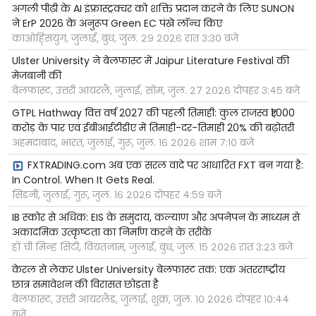
अगली पीढ़ी के AI इंफ्रास्ट्रक्चर को शक्ति प्रदान करने के लिए SUNON
ने ErP 2026 के अनुरूप Green EC पंखे लॉन्च किए
काओह्सियुंग, जुलाई, बुध, जुल. २९ २०२६ रात ३:३० बजे
Ulster University ने बेलफास्ट में Jaipur Literature Festival की
मेजबानी की
बेलफास्ट, उत्तरी आयरलैं, जुलाई, सोम, जुल. २७ २०२६ दोपहर ३:४५ बजे
GTPL Hathway वित्त वर्ष 2027 की पहली तिमाही: कुल राजस्व ₹1,000
करोड़ के पार एवं ईबीआईटीडीए में तिमाही-दर-तिमाही 20% की बढ़ोतरी
अहमदाबाद, भारत, जुलाई, गुरू, जुल. १६ २०२६ शाम ७:१० बजे
FXTRADING.com अब एक सरल वादे पर आधारित FXT बन गया है:
In Control. When It Gets Real.
सिडनी, जुलाई, गुरू, जुल. १६ २०२६ दोपहर ४:५९ बजे
IB स्कोर से अधिक: EIS के समुदाय, कल्याण और अपनेपन के माध्यम से
अकादमिक उत्कृष्टता का निर्माण करने के तरीके
हो ची मिन्ह सिटी, वियतनाम, जुलाई, बुध, जुल. १५ २०२६ रात ३:२३ बजे
केरल से लेकर Ulster University बेलफास्ट तक: एक अंतरराष्ट्रीय
छात्र समावेशन की विरासत छोड़ता है
बेलफास्ट, उत्तरी आयरलैंड, जुलाई, शुक्र, जुल. १० २०२६ दोपहर १०:४४
बजे