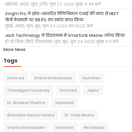
मोहाली, भारत, जून, शनि, जून २७ २०२६ सुबह ८:४८ बजे
Zorgm Pro ने स्रोत-आधारित क्लिनिकल एआई की मदद से NEET
पीजी बेंचमार्क पर 98.5% का स्कोर प्राप्त किया
मुंबई, भारत, जून, बुध, जून २४ २०२६ रात १०:२२ बजे
Jack Technology ने वियतनाम में SmartLink Master लॉन्च किया
हो ची मिन्ह सिटी, वियतनाम, जून, बुध, जून २४ २०२६ सुबह ६:११ बजे
More News
Tags
honored
brand ambassador
launches
Chandigarh University
honored
Jaipur
Dr. Bhaskar Sharma
launched
Bharatiya Gaurav Award
Dr. Vivek Bindra
brand ambassador
launches
IIM Udaipur