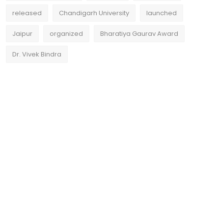
released
Chandigarh University
launched
Jaipur
organized
Bharatiya Gaurav Award
Dr. Vivek Bindra