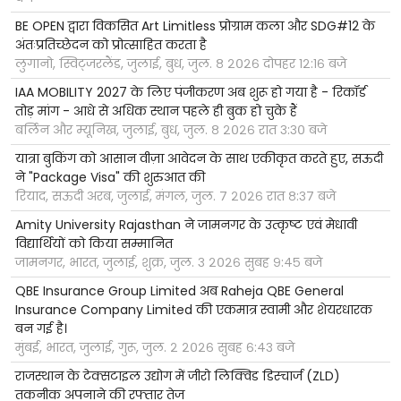
BE OPEN द्वारा विकसित Art Limitless प्रोग्राम कला और SDG#12 के
अंतःप्रतिच्छेदन को प्रोत्साहित करता है
लुगानो, स्विट्जरलैंड, जुलाई, बुध, जुल. ८ २०२६ दोपहर १२:१६ बजे
IAA MOBILITY 2027 के लिए पंजीकरण अब शुरू हो गया है - रिकॉर्ड
तोड़ मांग - आधे से अधिक स्थान पहले ही बुक हो चुके हैं
बर्लिन और म्यूनिख, जुलाई, बुध, जुल. ८ २०२६ रात ३:३० बजे
यात्रा बुकिंग को आसान वीज़ा आवेदन के साथ एकीकृत करते हुए, सऊदी
ने "Package Visa" की शुरुआत की
रियाद, सऊदी अरब, जुलाई, मंगल, जुल. ७ २०२६ रात ८:३७ बजे
Amity University Rajasthan ने जामनगर के उत्कृष्ट एवं मेधावी
विद्यार्थियों को किया सम्मानित
जामनगर, भारत, जुलाई, शुक्र, जुल. ३ २०२६ सुबह ९:४५ बजे
QBE Insurance Group Limited अब Raheja QBE General
Insurance Company Limited की एकमात्र स्वामी और शेयरधारक
बन गई है।
मुंबई, भारत, जुलाई, गुरू, जुल. २ २०२६ सुबह ६:४३ बजे
राजस्थान के टेक्सटाइल उद्योग में जीरो लिक्विड डिस्चार्ज (ZLD)
तकनीक अपनाने की रफ्तार तेज