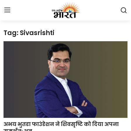
Tag: Sivasrishti
Home
प्रेस रिलीज़
देश
राजस्थान
लाइफस्टाइल
Contact
मनोरंजन
अभय भुतडा फाउंडेशन ने शिवसृष्टि को दिया अपना