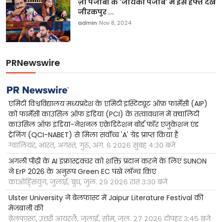
ज़ी पंजाबी के 'जायका पंजाब' में इस हफ्ते देखें
जीरकपुर ...
admin
Nov 8, 2024
PRNewswire
एमिटी विश्वविद्यालय मध्यप्रदेश के एमिटी इंस्टिट्यूट ऑफ़ फार्मेसी (AIP)
को फार्मेसी काउंसिल ऑफ इंडिया (PCI) के तत्वावधान में क़्वालिटी
काउंसिल ऑफ इंडिया-नेशनल एक्रेडिटेशन बोर्ड फॉर एजुकेशन एंड
ट्रेनिंग (QCI-NABET) से मिला सर्वोच्च 'A' ग्रेड प्राप्त किया है
ग्वालियर, भारत, अगस्त, गुरू, अग. ६ २०२६ सुबह ४:३० बजे
अगली पीढ़ी के AI इंफ्रास्ट्रक्चर को शक्ति प्रदान करने के लिए SUNON
ने ErP 2026 के अनुरूप Green EC पंखे लॉन्च किए
काओह्सियुंग, जुलाई, बुध, जुल. २९ २०२६ रात ३:३० बजे
Ulster University ने बेलफास्ट में Jaipur Literature Festival की
मेजबानी की
बेलफास्ट, उत्तरी आयरलैं, जुलाई, सोम, जुल. २७ २०२६ दोपहर ३:४५ बजे