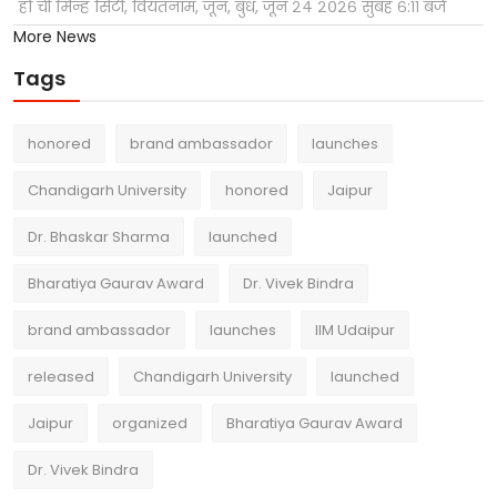
हो ची मिन्ह सिटी, वियतनाम, जून, बुध, जून २४ २०२६ सुबह ६:११ बजे
More News
Tags
honored
brand ambassador
launches
Chandigarh University
honored
Jaipur
Dr. Bhaskar Sharma
launched
Bharatiya Gaurav Award
Dr. Vivek Bindra
brand ambassador
launches
IIM Udaipur
released
Chandigarh University
launched
Jaipur
organized
Bharatiya Gaurav Award
Dr. Vivek Bindra