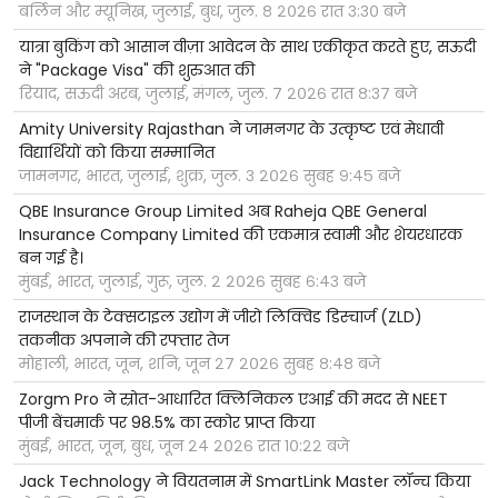
बर्लिन और म्यूनिख, जुलाई, बुध, जुल. ८ २०२६ रात ३:३० बजे
यात्रा बुकिंग को आसान वीज़ा आवेदन के साथ एकीकृत करते हुए, सऊदी
ने "Package Visa" की शुरुआत की
रियाद, सऊदी अरब, जुलाई, मंगल, जुल. ७ २०२६ रात ८:३७ बजे
Amity University Rajasthan ने जामनगर के उत्कृष्ट एवं मेधावी
विद्यार्थियों को किया सम्मानित
जामनगर, भारत, जुलाई, शुक्र, जुल. ३ २०२६ सुबह ९:४५ बजे
QBE Insurance Group Limited अब Raheja QBE General
Insurance Company Limited की एकमात्र स्वामी और शेयरधारक
बन गई है।
मुंबई, भारत, जुलाई, गुरू, जुल. २ २०२६ सुबह ६:४३ बजे
राजस्थान के टेक्सटाइल उद्योग में जीरो लिक्विड डिस्चार्ज (ZLD)
तकनीक अपनाने की रफ्तार तेज
मोहाली, भारत, जून, शनि, जून २७ २०२६ सुबह ८:४८ बजे
Zorgm Pro ने स्रोत-आधारित क्लिनिकल एआई की मदद से NEET
पीजी बेंचमार्क पर 98.5% का स्कोर प्राप्त किया
मुंबई, भारत, जून, बुध, जून २४ २०२६ रात १०:२२ बजे
Jack Technology ने वियतनाम में SmartLink Master लॉन्च किया