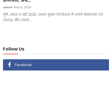
समर्थन; अब...
टेक्नोलॉजी
admin
May 6, 2026
पुणे, भारत, 6 मई 2026 :अभय भुतडा फाउंडेशन ने अपने संस्थापक एवं
खेल
अध्यक्ष, सीए अभय ...
फैशन
संपादकीय
Follow Us
बिज़नेस
Facebook