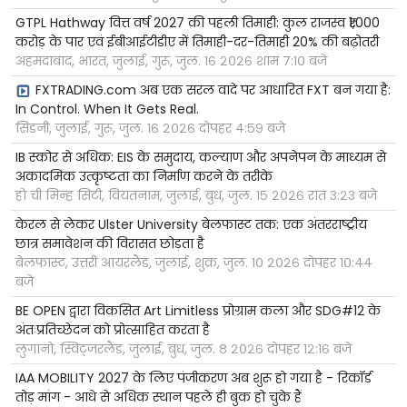
GTPL Hathway वित्त वर्ष 2027 की पहली तिमाही: कुल राजस्व ₹1,000
करोड़ के पार एवं ईबीआईटीडीए में तिमाही-दर-तिमाही 20% की बढ़ोतरी
अहमदाबाद, भारत, जुलाई, गुरू, जुल. १६ २०२६ शाम ७:१० बजे
FXTRADING.com अब एक सरल वादे पर आधारित FXT बन गया है:
In Control. When It Gets Real.
सिडनी, जुलाई, गुरू, जुल. १६ २०२६ दोपहर ४:५९ बजे
IB स्कोर से अधिक: EIS के समुदाय, कल्याण और अपनेपन के माध्यम से
अकादमिक उत्कृष्टता का निर्माण करने के तरीके
हो ची मिन्ह सिटी, वियतनाम, जुलाई, बुध, जुल. १५ २०२६ रात ३:२३ बजे
केरल से लेकर Ulster University बेलफास्ट तक: एक अंतरराष्ट्रीय
छात्र समावेशन की विरासत छोड़ता है
बेलफास्ट, उत्तरी आयरलैंड, जुलाई, शुक्र, जुल. १० २०२६ दोपहर १०:४४
बजे
BE OPEN द्वारा विकसित Art Limitless प्रोग्राम कला और SDG#12 के
अंतःप्रतिच्छेदन को प्रोत्साहित करता है
लुगानो, स्विट्जरलैंड, जुलाई, बुध, जुल. ८ २०२६ दोपहर १२:१६ बजे
IAA MOBILITY 2027 के लिए पंजीकरण अब शुरू हो गया है - रिकॉर्ड
तोड़ मांग - आधे से अधिक स्थान पहले ही बुक हो चुके हैं