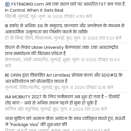
FXTRADING.com अब एक सरल वादे पर आधारित FXT बन गया है:
In Control. When It Gets Real.
सिडनी, जुलाई, गुरू, जुल. १६ २०२६ दोपहर ४:५९ बजे
IB स्कोर से अधिक: EIS के समुदाय, कल्याण और अपनेपन के माध्यम से
अकादमिक उत्कृष्टता का निर्माण करने के तरीके
हो ची मिन्ह सिटी, वियतनाम, जुलाई, बुध, जुल. १५ २०२६ रात ३:२३ बजे
केरल से लेकर Ulster University बेलफास्ट तक: एक अंतरराष्ट्रीय
छात्र समावेशन की विरासत छोड़ता है
बेलफास्ट, उत्तरी आयरलैंड, जुलाई, शुक्र, जुल. १० २०२६ दोपहर १०:४४
बजे
BE OPEN द्वारा विकसित Art Limitless प्रोग्राम कला और SDG#12 के
अंतःप्रतिच्छेदन को प्रोत्साहित करता है
लुगानो, स्विट्जरलैंड, जुलाई, बुध, जुल. ८ २०२६ दोपहर १२:१६ बजे
IAA MOBILITY 2027 के लिए पंजीकरण अब शुरू हो गया है - रिकॉर्ड
तोड़ मांग - आधे से अधिक स्थान पहले ही बुक हो चुके हैं
बर्लिन और म्यूनिख, जुलाई, बुध, जुल. ८ २०२६ रात ३:३० बजे
यात्रा बुकिंग को आसान वीज़ा आवेदन के साथ एकीकृत करते हुए, सऊदी
ने "Package Visa" की शुरुआत की
रियाद, सऊदी अरब, जुलाई, मंगल, जुल. ७ २०२६ रात ८:३७ बजे