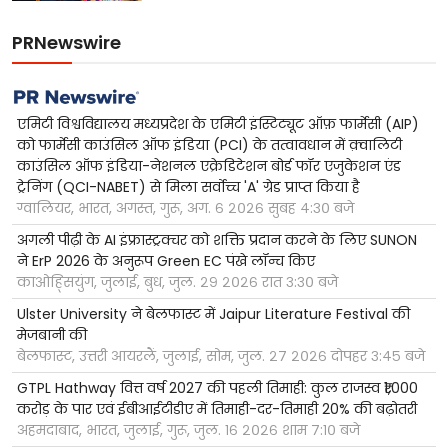
PRNewswire
एमिटी विश्वविद्यालय मध्यप्रदेश के एमिटी इंस्टिट्यूट ऑफ़ फार्मेसी (AIP)
को फार्मेसी काउंसिल ऑफ इंडिया (PCI) के तत्वावधान में क़्वालिटी
काउंसिल ऑफ इंडिया-नेशनल एक्रेडिटेशन बोर्ड फॉर एजुकेशन एंड
ट्रेनिंग (QCI-NABET) से मिला सर्वोच्च 'A' ग्रेड प्राप्त किया है
ग्वालियर, भारत, अगस्त, गुरू, अग. ६ २०२६ सुबह ४:३० बजे
अगली पीढ़ी के AI इंफ्रास्ट्रक्चर को शक्ति प्रदान करने के लिए SUNON
ने ErP 2026 के अनुरूप Green EC पंखे लॉन्च किए
काओह्सियुंग, जुलाई, बुध, जुल. २९ २०२६ रात ३:३० बजे
Ulster University ने बेलफास्ट में Jaipur Literature Festival की
मेजबानी की
बेलफास्ट, उत्तरी आयरलैं, जुलाई, सोम, जुल. २७ २०२६ दोपहर ३:४५ बजे
GTPL Hathway वित्त वर्ष 2027 की पहली तिमाही: कुल राजस्व ₹1,000
करोड़ के पार एवं ईबीआईटीडीए में तिमाही-दर-तिमाही 20% की बढ़ोतरी
अहमदाबाद, भारत, जुलाई, गुरू, जुल. १६ २०२६ शाम ७:१० बजे