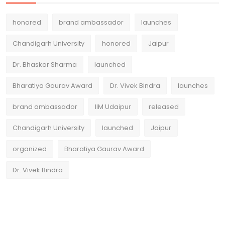
honored
brand ambassador
launches
Chandigarh University
honored
Jaipur
Dr. Bhaskar Sharma
launched
Bharatiya Gaurav Award
Dr. Vivek Bindra
launches
brand ambassador
IIM Udaipur
released
Chandigarh University
launched
Jaipur
organized
Bharatiya Gaurav Award
Dr. Vivek Bindra