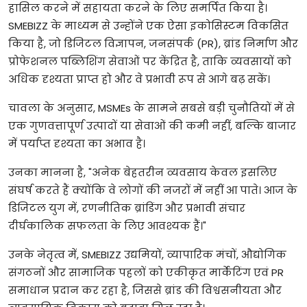
हासिल
करने
में
सहायता
करने
के
लिए
समर्पित
किया
है।
SMEBIZZ
के
माध्यम
से
उन्होंने
एक
ऐसा
इकोसिस्टम
विकसित
किया
है
,
जो
डिजिटल
विज्ञापन
,
जनसंपर्क
(PR),
ब्रांड
निर्माण
और
प्रोफेशनल
पब्लिशिंग
सेवाओं
पर
केंद्रित
है
,
ताकि
व्यवसायों
को
अधिक
दृश्यता
प्राप्त
हो
और
वे
प्रभावी
रूप
से
आगे
बढ़
सकें।
चावला
के
अनुसार
, MSMEs
के
सामने
सबसे
बड़ी
चुनौतियों
में
से
एक
गुणवत्तापूर्ण
उत्पादों
या
सेवाओं
की
कमी
नहीं
,
बल्कि
बाजार
में
पर्याप्त
दृश्यता
का
अभाव
है।
उनका
मानना
है
, "
अनेक
बेहतरीन
व्यवसाय
केवल
इसलिए
संघर्ष
करते
हैं
क्योंकि
वे
लोगों
की
नजरों
में
नहीं
आ
पाते।
आज
के
डिजिटल
युग
में
,
रणनीतिक
ब्रांडिंग
और
प्रभावी
संचार
दीर्घकालिक
सफलता
के
लिए
आवश्यक
हैं।
"
उनके
नेतृत्व
में
, SMEBIZZ
उद्यमियों
,
व्यापारिक
मंचों
,
औद्योगिक
संगठनों
और
सामाजिक
पहलों
को
एकीकृत
मार्केटिंग
एवं
PR
समाधान
प्रदान
कर
रहा
है
,
जिससे
ब्रांड
की
विश्वसनीयता
और