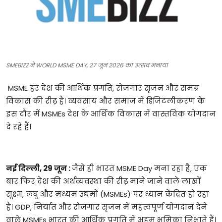
टेक्नोलॉजी
खेल
फैशन
SMEBIZZ ने WORLD MSME DAY, 27 जून 2026 का उत्सव मनाया
संपादकीय
MSME
हर
देश
की
आर्थिक
प्रगति
,
रोजगार
सृजन
और
समग्र
विकास
की
रीढ़
है।
व्यवसाय
और
समाज
में
डिजिटलीकरण
के
बिज़नेस
इस
दौर
में
MSMEs
देश
के
आर्थिक
विकास
में
वास्तविक
योगदान
दे
रहे
हैं।
नई
दिल्ली
, 29
जून
:
जैसे
ही
भारत
MSME Day
मना
रहा
है
,
एक
बार
फिर
देश
की
अर्थव्यवस्था
की
रीढ़
माने
जाने
वाले
लाखों
सूक्ष्म
,
लघु
और
मध्यम
उद्यमों
(MSMEs)
पर
ध्यान
केंद्रित
हो
रहा
है।
GDP,
निर्यात
और
रोजगार
सृजन
में
महत्वपूर्ण
योगदान
देने
वाले
MSMEs
भारत
की
आर्थिक
प्रगति
में
अहम
भूमिका
निभाते
हैं।