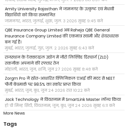
Amity University Rajasthan ने जामनगर के उत्कृष्ट एवं मेधावी
विद्यार्थियों को किया सम्मानित
जामनगर, भारत, जुलाई, शुक्र, जुल. ३ २०२६ सुबह ९:४५ बजे
QBE Insurance Group Limited अब Raheja QBE General
Insurance Company Limited की एकमात्र स्वामी और शेयरधारक
बन गई है।
मुंबई, भारत, जुलाई, गुरू, जुल. २ २०२६ सुबह ६:४३ बजे
राजस्थान के टेक्सटाइल उद्योग में जीरो लिक्विड डिस्चार्ज (ZLD)
तकनीक अपनाने की रफ्तार तेज
मोहाली, भारत, जून, शनि, जून २७ २०२६ सुबह ८:४८ बजे
Zorgm Pro ने स्रोत-आधारित क्लिनिकल एआई की मदद से NEET
पीजी बेंचमार्क पर 98.5% का स्कोर प्राप्त किया
मुंबई, भारत, जून, बुध, जून २४ २०२६ रात १०:२२ बजे
Jack Technology ने वियतनाम में SmartLink Master लॉन्च किया
हो ची मिन्ह सिटी, वियतनाम, जून, बुध, जून २४ २०२६ सुबह ६:११ बजे
More News
Tags