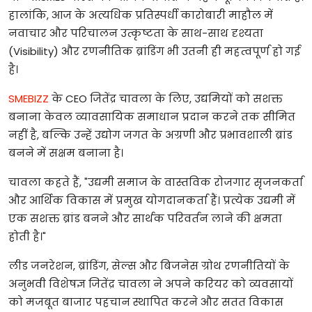
हालांकि
,
आज
के
अत्यधिक
प्रतिस्पर्धी
कारोबारी
माहौल
में
नवाचार
और
परिचालन
उत्कृष्टता
के
साथ
-
साथ
दृश्यता
(Visibility)
और
रणनीतिक
ब्रांडिंग
भी
उतनी
ही
महत्वपूर्ण
हो
गई
है।
SMEBIZZ
के
CEO
जितेंद्र
चावला
के
लिए
,
उद्यमियों
को
सशक्त
बनाना
केवल
व्यावसायिक
समाधान
प्रदान
करने
तक
सीमित
नहीं
है
,
बल्कि
उन्हें
उद्योग
जगत
के
अग्रणी
और
प्रभावशाली
ब्रांड
बनने
में
सक्षम
बनाना
है।
चावला
कहते
हैं
, "
उद्यमी
समाज
के
वास्तविक
रोजगार
सृजनकर्ता
और
आर्थिक
विकास
में
प्रमुख
योगदानकर्ता
हैं।
प्रत्येक
उद्यमी
में
एक
सशक्त
ब्रांड
बनने
और
सार्थक
परिवर्तन
लाने
की
क्षमता
होती
है।
"
लीड
जनरेशन
,
ब्रांडिंग
,
सेल्स
और
बिजनेस
ग्रोथ
रणनीतियों
के
अनुभवी
विशेषज्ञ
जितेंद्र
चावला
ने
अपने
करियर
को
व्यवसायों
को
मजबूत
बाजार
पहचान
स्थापित
करने
और
सतत
विकास