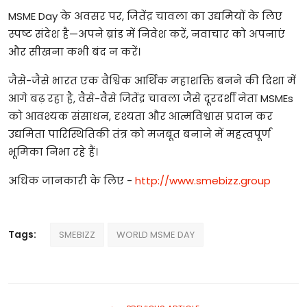
MSME Day
के
अवसर
पर
,
जितेंद्र
चावला
का
उद्यमियों
के
लिए
स्पष्ट
संदेश
है
—
अपने
ब्रांड
में
निवेश
करें
,
नवाचार
को
अपनाएं
और
सीखना
कभी
बंद
न
करें।
जैसे
-
जैसे
भारत
एक
वैश्विक
आर्थिक
महाशक्ति
बनने
की
दिशा
में
आगे
बढ़
रहा
है
,
वैसे
-
वैसे
जितेंद्र
चावला
जैसे
दूरदर्शी
नेता
MSMEs
को
आवश्यक
संसाधन
,
दृश्यता
और
आत्मविश्वास
प्रदान
कर
उद्यमिता
पारिस्थितिकी
तंत्र
को
मजबूत
बनाने
में
महत्वपूर्ण
भूमिका
निभा
रहे
हैं।
अधिक
जानकारी
के
लिए
-
http://www.smebizz.group
Tags:
SMEBIZZ
WORLD MSME DAY