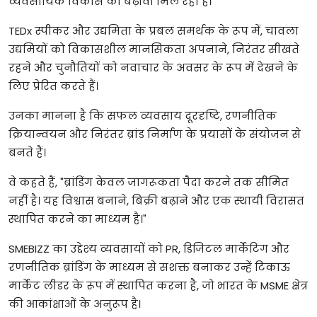
व्यवसायिक
विकास
को
बढ़ावा
मिल
रहा
है।
TEDx
स्पीकर
और
उद्यमिता
के
प्रबल
समर्थक
के
रूप
में
,
चावला
उद्यमियों
को
विकासशील
मानसिकता
अपनाने
,
निरंतर
सीखते
रहने
और
चुनौतियों
को
नवाचार
के
अवसर
के
रूप
में
देखने
के
लिए
प्रेरित
करते
हैं।
उनका
मानना
है
कि
सफल
व्यवसाय
दूरदृष्टि
,
रणनीतिक
क्रियान्वयन
और
निरंतर
ब्रांड
निर्माण
के
प्रयासों
के
संयोजन
से
बनते
हैं।
वे
कहते
हैं
, "
ब्रांडिंग
केवल
जागरूकता
पैदा
करने
तक
सीमित
नहीं
है।
यह
विश्वास
बनाने
,
बिक्री
बढ़ाने
और
एक
स्थायी
विरासत
स्थापित
करने
का
माध्यम
है।
"
SMEBIZZ
का
उद्देश्य
व्यवसायों
को
PR,
डिजिटल
मार्केटिंग
और
रणनीतिक
ब्रांडिंग
के
माध्यम
से
सशक्त
बनाकर
उन्हें
टिकाऊ
मार्केट
लीडर
के
रूप
में
स्थापित
करना
है
,
जो
भारत
के
MSME
क्षेत्र
की
आकांक्षाओं
के
अनुरूप
है।