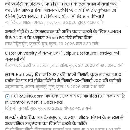
को फार्मेसी काउंसिल ऑफ इंडिया (PCI) के तत्वावधान में क़्वालिटी
काउंसिल ऑफ इंडिया-नेशनल एक्रेडिटेशन बोर्ड फॉर एजुकेशन एंड
ट्रेनिंग (QCI-NABET) से मिला सर्वोच्च 'A' ग्रेड प्राप्त किया है
ग्वालियर, भारत, अगस्त, गुरू, अग. ६ २०२६ सुबह ४:३० बजे
अगली पीढ़ी के AI इंफ्रास्ट्रक्चर को शक्ति प्रदान करने के लिए SUNON
ने ErP 2026 के अनुरूप Green EC पंखे लॉन्च किए
काओह्सियुंग, जुलाई, बुध, जुल. २९ २०२६ रात ३:३० बजे
Ulster University ने बेलफास्ट में Jaipur Literature Festival की
मेजबानी की
बेलफास्ट, उत्तरी आयरलैं, जुलाई, सोम, जुल. २७ २०२६ दोपहर ३:४५ बजे
GTPL Hathway वित्त वर्ष 2027 की पहली तिमाही: कुल राजस्व ₹1,000
करोड़ के पार एवं ईबीआईटीडीए में तिमाही-दर-तिमाही 20% की बढ़ोतरी
अहमदाबाद, भारत, जुलाई, गुरू, जुल. १६ २०२६ शाम ७:१० बजे
FXTRADING.com अब एक सरल वादे पर आधारित FXT बन गया है:
In Control. When It Gets Real.
सिडनी, जुलाई, गुरू, जुल. १६ २०२६ दोपहर ४:५९ बजे
IB स्कोर से अधिक: EIS के समुदाय, कल्याण और अपनेपन के माध्यम से
अकादमिक उत्कृष्टता का निर्माण करने के तरीके
हो ची मिन्ह सिटी, वियतनाम, जुलाई, बुध, जुल. १५ २०२६ रात ३:२३ बजे