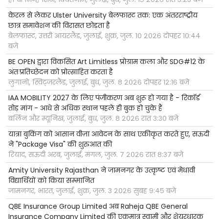
केरल से लेकर Ulster University बेलफास्ट तक: एक अंतरराष्ट्रीय
छात्र समावेशन की विरासत छोड़ता है
बेलफास्ट, उत्तरी आयरलैंड, जुलाई, शुक्र, जुल. १० २०२६ दोपहर १०:४४
बजे
BE OPEN द्वारा विकसित Art Limitless प्रोग्राम कला और SDG#12 के
अंतःप्रतिच्छेदन को प्रोत्साहित करता है
लुगानो, स्विट्जरलैंड, जुलाई, बुध, जुल. ८ २०२६ दोपहर १२:१६ बजे
IAA MOBILITY 2027 के लिए पंजीकरण अब शुरू हो गया है - रिकॉर्ड
तोड़ मांग - आधे से अधिक स्थान पहले ही बुक हो चुके हैं
बर्लिन और म्यूनिख, जुलाई, बुध, जुल. ८ २०२६ रात ३:३० बजे
यात्रा बुकिंग को आसान वीज़ा आवेदन के साथ एकीकृत करते हुए, सऊदी
ने "Package Visa" की शुरुआत की
रियाद, सऊदी अरब, जुलाई, मंगल, जुल. ७ २०२६ रात ८:३७ बजे
Amity University Rajasthan ने जामनगर के उत्कृष्ट एवं मेधावी
विद्यार्थियों को किया सम्मानित
जामनगर, भारत, जुलाई, शुक्र, जुल. ३ २०२६ सुबह ९:४५ बजे
QBE Insurance Group Limited अब Raheja QBE General
Insurance Company Limited की एकमात्र स्वामी और शेयरधारक