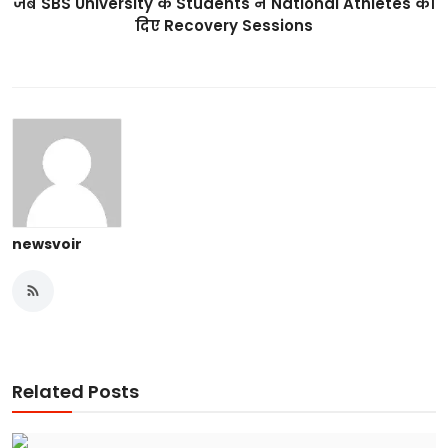
जब SBS University के Students ने National Athletes को
दिए Recovery Sessions
newsvoir
Related Posts