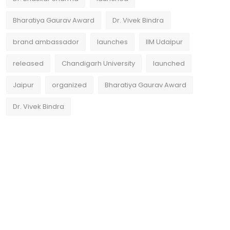
Bharatiya Gaurav Award
Dr. Vivek Bindra
brand ambassador
launches
IIM Udaipur
released
Chandigarh University
launched
Jaipur
organized
Bharatiya Gaurav Award
Dr. Vivek Bindra