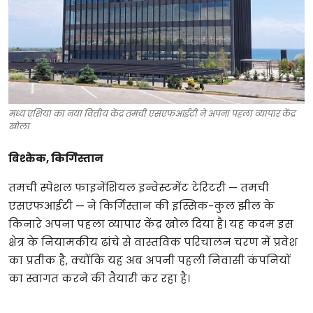
टेक्नोलॉजी
खेल
फैशन
मध्य एशिया का नया वित्तीय केंद्र तमची एसएफआईटी ने अपना पहला व्यापार केंद्र
संपादकीय
खोला
बिज़नेस
बिश्केक, किर्गिस्तान
तमची स्पेशल फाइनेंशियल इन्वेस्टमेंट टेरिटरी — तमची
एसएफआईटी — ने किर्गिस्तान की इस्सिक-कुल झील के
किनारे अपना पहला व्यापार केंद्र खोल दिया है। यह कदम इस
क्षेत्र के नियामकीय ढांचे से वास्तविक परिचालन चरण में प्रवेश
का प्रतीक है, क्योंकि यह अब अपनी पहली निवासी कंपनियों
का स्वागत करने की तैयारी कर रहा है।