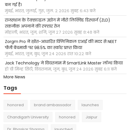
बन गई है।
मुंबई, भारत, जुलाई, गुरू, जुल. २ २०२६ सुबह ६:४३ बजे
राजस्थान के टेक्सटाइल उद्योग में जीरो लिक्विड डिस्चार्ज (ZLD)
तकनीक अपनाने की रफ्तार तेज
मोहाली, भारत, जून, शनि, जून २७ २०२६ सुबह ८:४८ बजे
Zorgm Pro ने स्रोत-आधारित क्लिनिकल एआई की मदद से NEET
पीजी बेंचमार्क पर 98.5% का स्कोर प्राप्त किया
मुंबई, भारत, जून, बुध, जून २४ २०२६ रात १०:२२ बजे
Jack Technology ने वियतनाम में SmartLink Master लॉन्च किया
हो ची मिन्ह सिटी, वियतनाम, जून, बुध, जून २४ २०२६ सुबह ६:११ बजे
More News
Tags
honored
brand ambassador
launches
Chandigarh University
honored
Jaipur
Dr. Bhaskar Sharma
launched